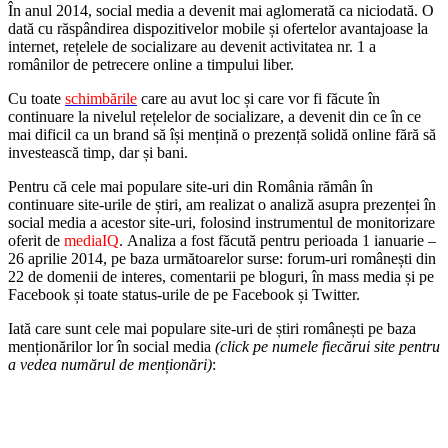
În anul 2014, social media a devenit mai aglomerată ca niciodată. O
dată cu răspândirea dispozitivelor mobile și ofertelor avantajoase la
internet, rețelele de socializare au devenit activitatea nr. 1 a
românilor de petrecere online a timpului liber.
Cu toate
schimbările
care au avut loc și care vor fi făcute în
continuare la nivelul rețelelor de socializare, a devenit din ce în ce
mai dificil ca un brand să își mențină o prezență solidă online fără să
investească timp, dar și bani.
Pentru că cele mai populare site-uri din România rămân în
continuare site-urile de știri, am realizat o analiză asupra prezenței în
social media a acestor site-uri, folosind instrumentul de monitorizare
oferit de
mediaIQ
. Analiza a fost făcută pentru perioada 1 ianuarie –
26 aprilie 2014, pe baza următoarelor surse: forum-uri românești din
22 de domenii de interes, comentarii pe bloguri, în mass media și pe
Facebook și toate status-urile de pe Facebook și Twitter.
Iată care sunt cele mai populare site-uri de știri românești pe baza
menționărilor lor în social media
(click pe numele fiecărui site pentru
a vedea numărul de menționări)
: