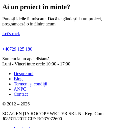
Ai un proiect în minte?
Pune-ți ideile în mișcare. Dacă te gândești la un proiect,
programează o întâlnire acum.
Let's rock
+40729 125 180
Suntem la un apel distanță,
Luni - Vineri între orele 10:00 - 17:00
Despre noi
Blog
Termeni și condiții
ANPC
Contact
© 2012 – 2026
SC AGENȚIA ROCOPYWRITER SRL Nr. Reg. Com:
J08/311/2017 CIF: RO37072600