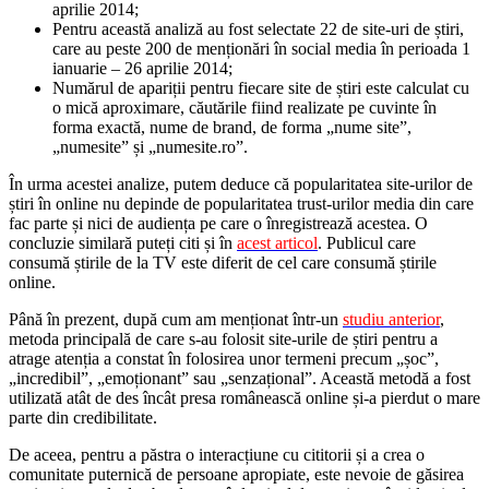
aprilie 2014;
Pentru această analiză au fost selectate 22 de site-uri de știri,
care au peste 200 de menționări în social media în perioada 1
ianuarie – 26 aprilie 2014;
Numărul de apariții pentru fiecare site de știri este calculat cu
o mică aproximare, căutările fiind realizate pe cuvinte în
forma exactă, nume de brand, de forma „nume site”,
„numesite” și „numesite.ro”.
În urma acestei analize, putem deduce că popularitatea site-urilor de
știri în online nu depinde de popularitatea trust-urilor media din care
fac parte și nici de audiența pe care o înregistrează acestea. O
concluzie similară puteți citi și în
acest articol
. Publicul care
consumă știrile de la TV este diferit de cel care consumă știrile
online.
Până în prezent, după cum am menționat într-un
studiu anterior
,
metoda principală de care s-au folosit site-urile de știri pentru a
atrage atenția a constat în folosirea unor termeni precum „șoc”,
„incredibil”, „emoționant” sau „senzațional”. Această metodă a fost
utilizată atât de des încât presa românească online și-a pierdut o mare
parte din credibilitate.
De aceea, pentru a păstra o interacțiune cu cititorii și a crea o
comunitate puternică de persoane apropiate, este nevoie de găsirea