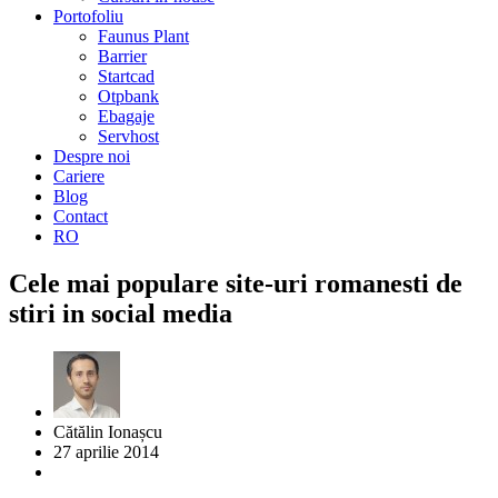
Portofoliu
Faunus Plant
Barrier
Startcad
Otpbank
Ebagaje
Servhost
Despre noi
Cariere
Blog
Contact
RO
Cele mai populare site-uri romanesti de
stiri in social media
Cătălin Ionașcu
27 aprilie 2014