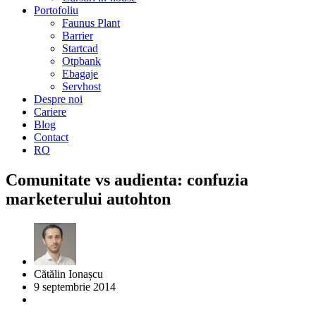
Portofoliu
Faunus Plant
Barrier
Startcad
Otpbank
Ebagaje
Servhost
Despre noi
Cariere
Blog
Contact
RO
Comunitate vs audienta: confuzia
marketerului autohton
Cătălin Ionașcu
9 septembrie 2014