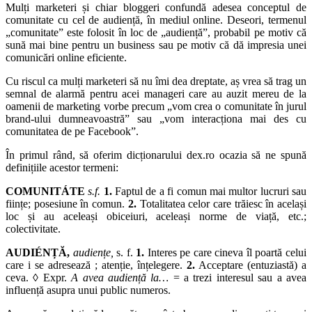
Mulți marketeri și chiar bloggeri confundă adesea conceptul de
comunitate cu cel de audiență, în mediul online. Deseori, termenul
„comunitate” este folosit în loc de „audiență”, probabil pe motiv că
sună mai bine pentru un business sau pe motiv că dă impresia unei
comunicări online eficiente.
Cu riscul ca mulți marketeri să nu îmi dea dreptate, aș vrea să trag un
semnal de alarmă pentru acei manageri care au auzit mereu de la
oamenii de marketing vorbe precum „vom crea o comunitate în jurul
brand-ului dumneavoastră” sau „vom interacționa mai des cu
comunitatea de pe Facebook”.
În primul rând, să oferim dicționarului dex.ro ocazia să ne spună
definițiile acestor termeni:
COMUNITÁTE
s.f.
1.
Faptul de a fi comun mai multor lucruri sau
ființe; posesiune în comun.
2.
Totalitatea celor care trăiesc în același
loc și au aceleași obiceiuri, aceleași norme de viață, etc.;
colectivitate.
AUDIÉNȚĂ,
audiențe,
s. f.
1.
Interes pe care cineva îl poartă celui
care i se adresează ; atenție, înțelegere.
2.
Acceptare (entuziastă) a
ceva. ◊
Expr.
A avea audiență la…
= a trezi interesul sau a avea
influență asupra unui public numeros.