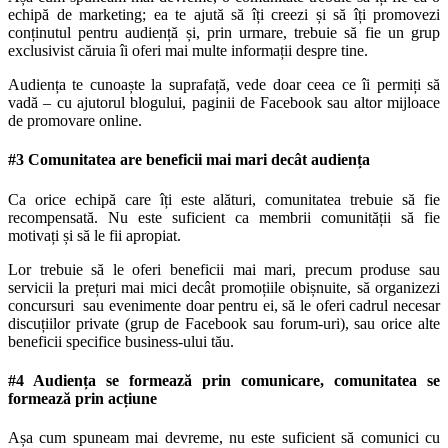
echipă de marketing; ea te ajută să îți creezi și să îți promovezi
conținutul pentru audiență și, prin urmare, trebuie să fie un grup
exclusivist căruia îi oferi mai multe informații despre tine.
Audiența te cunoaște la suprafață, vede doar ceea ce îi permiți să
vadă – cu ajutorul blogului, paginii de Facebook sau altor mijloace
de promovare online.
#3 Comunitatea are beneficii mai mari decât audiența
Ca orice echipă care îți este alături, comunitatea trebuie să fie
recompensată. Nu este suficient ca membrii comunității să fie
motivați și să le fii apropiat.
Lor trebuie să le oferi beneficii mai mari, precum produse sau
servicii la prețuri mai mici decât promoțiile obișnuite, să organizezi
concursuri sau evenimente doar pentru ei, să le oferi cadrul necesar
discuțiilor private (grup de Facebook sau forum-uri), sau orice alte
beneficii specifice business-ului tău.
#4 Audiența se formează prin comunicare, comunitatea se
formează prin acțiune
Așa cum spuneam mai devreme, nu este suficient să comunici cu