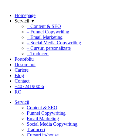
Homepage
Servicii ▼
– Content & SEO
– Funnel Copywriting
– Email Marketing
– Social Media Copywriting
– Cursuri personalizate
– Traduceri
Portofoliu
Despre noi
Cariere
Blog
Contact
+40724190056
RO
Servicii
Content & SEO
Funnel Copywriting
Email Marketing
Social Media Copywriting
Traduceri
Cursuri in-house