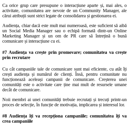
Ca orice grup care presupune o interacțiune aparte și, mai ales, o
activitate, comunitatea are nevoie de un Community Manager, ale
cărui atribuții sunt strict legate de consolidarea și gestionarea ei.
Audiența, chiar dacă este mult mai numeroasă, este suficient să aibă
un Social Media Manager sau o echipă formată dintr-un Online
Marketing Manager și un om de PR care să întrețină o bună
comunicare și interacțiune cu ei.
#7 Audiența va crește prin promovare; comunitatea va crește
prin recrutare
Cu cât campaniile tale de comunicare sunt mai eficiente, cu atât îți
crești audiența și numărul de clienți. Însă, pentru comunitate nu
funcționează aceleași campanii de comunicare. Creșterea unei
comunități este o activitate care ține mai mult de resursele umane
decât de comunicare.
Noii membri ai unei comunități trebuie recrutați și trecuți printr-un
proces de selecție, în funcție de motivația, implicarea și interesul lor.
#8 Audiența îți va recepționa campaniile; comunitatea îți va
crea campaniile