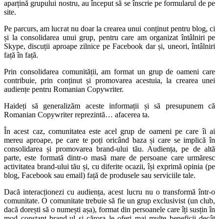
aparțină grupului nostru, au început să se înscrie pe formularul de pe
site.
Pe parcurs, am lucrat nu doar la crearea unui conținut pentru blog, ci
și la consolidarea unui grup, pentru care am organizat întâlniri pe
Skype, discuții aproape zilnice pe Facebook dar și, uneori, întâlniri
față în față.
Prin consolidarea comunității, am format un grup de oameni care
contribuie, prin conținut și promovarea acestuia, la crearea unei
audiențe pentru Romanian Copywriter.
Haideți să generalizăm aceste informații și să presupunem că
Romanian Copywriter reprezintă… afacerea ta.
În acest caz, comunitatea este acel grup de oameni pe care îi ai
mereu aproape, pe care te poți oricând baza și care se implică în
consolidarea și promovarea brand-ului tău. Audiența, pe de altă
parte, este formată dintr-o masă mare de persoane care urmăresc
activitatea brand-ului tău și, cu diferite ocazii, își exprimă opinia (pe
blog, Facebook sau email) față de produsele sau serviciile tale.
Dacă interacționezi cu audiența, acest lucru nu o transformă într-o
comunitate. O comunitate trebuie să fie un grup exclusivist (un club,
dacă dorești să o numești așa), format din persoanele care îți susțin în
mod constant brand-ul și cărora le oferi mai multe beneficii decât