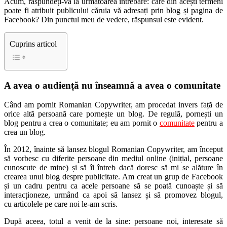
Acum, răspundeți-vă la următoarea întrebare: care din acești termeni
poate fi atribuit publicului căruia vă adresați prin blog și pagina de
Facebook? Din punctul meu de vedere, răspunsul este evident.
Cuprins articol
A avea o audiență nu înseamnă a avea o comunitate
Când am pornit Romanian Copywriter, am procedat invers față de
orice altă persoană care pornește un blog. De regulă, pornești un
blog pentru a crea o comunitate; eu am pornit o
comunitate
pentru a
crea un blog.
În 2012, înainte să lansez blogul Romanian Copywriter, am început
să vorbesc cu diferite persoane din mediul online (inițial, persoane
cunoscute de mine) și să îi întreb dacă doresc să mi se alăture în
crearea unui blog despre publicitate. Am creat un grup de Facebook
și un cadru pentru ca acele persoane să se poată cunoaște și să
interacționeze, urmând ca apoi să lansez și să promovez blogul,
cu articolele pe care noi le-am scris.
După aceea, totul a venit de la sine: persoane noi, interesate să