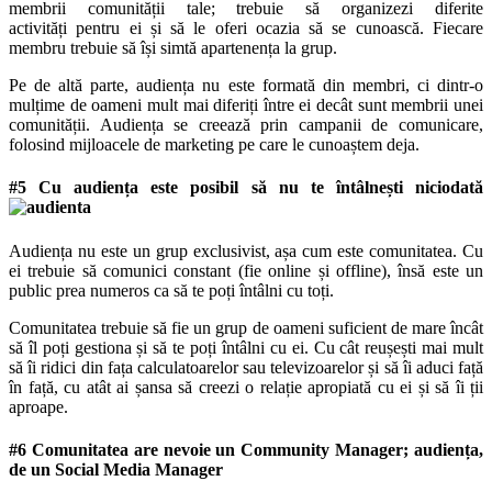
membrii comunității tale; trebuie să organizezi diferite
activități pentru ei și să le oferi ocazia să se cunoască. Fiecare
membru trebuie să își simtă apartenența la grup.
Pe de altă parte, audiența nu este formată din membri, ci dintr-o
mulțime de oameni mult mai diferiți între ei decât sunt membrii unei
comunității. Audiența se creează prin campanii de comunicare,
folosind mijloacele de marketing pe care le cunoaștem deja.
#5 Cu audiența este posibil să nu te întâlnești niciodată
Audiența nu este un grup exclusivist, așa cum este comunitatea. Cu
ei trebuie să comunici constant (fie online și offline), însă este un
public prea numeros ca să te poți întâlni cu toți.
Comunitatea trebuie să fie un grup de oameni suficient de mare încât
să îl poți gestiona și să te poți întâlni cu ei. Cu cât reușești mai mult
să îi ridici din fața calculatoarelor sau televizoarelor și să îi aduci față
în față, cu atât ai șansa să creezi o relație apropiată cu ei și să îi ții
aproape.
#6 Comunitatea are nevoie un Community Manager; audiența,
de un Social Media Manager