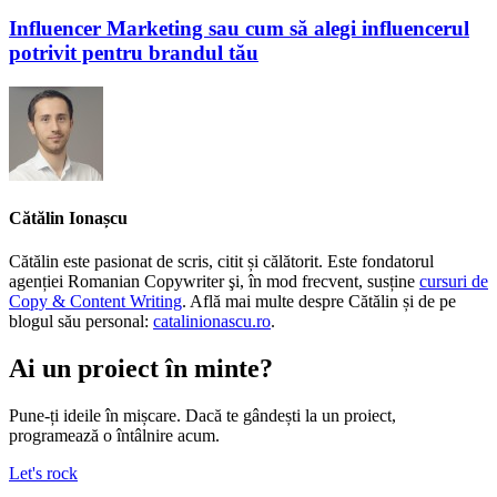
Influencer Marketing sau cum să alegi influencerul
potrivit pentru brandul tău
Cătălin Ionașcu
Cătălin este pasionat de scris, citit și călătorit. Este fondatorul
agenției Romanian Copywriter şi, în mod frecvent, susține
cursuri de
Copy & Content Writing
. Află mai multe despre Cătălin și de pe
blogul său personal:
catalinionascu.ro
.
Ai un proiect în minte?
Pune-ți ideile în mișcare. Dacă te gândești la un proiect,
programează o întâlnire acum.
Let's rock