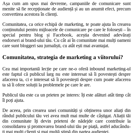
Așa cum am spus mai devreme, campaniile de comunicare sunt
menite să fie recepționate de audiență și au un anumit efect, precum
convertirea acestora în clienți.
Comunitatea, ca orice echipă de marketing, te poate ajuta în crearea
conținutului pentru mijloacele de comunicare pe care le folosești – în
special pentru blog și Facebook, aceștia devenind adevărați
endorseri ai brand-ului tău. Cu cât ai în comunitate mai mulți oameni
care sunt bloggeri sau jurnaliști, cu atât ești mai avantajat.
Comunitatea, strategia de marketing a viitorului?
Cea mai importantă lecție pe care ne-o oferă inbound marketing-ul
este faptul că publicul larg nu este interesat să îi povestești despre
afacerea ta, ci e interesat să îi povestești despre cum poate afacerea
ta să îi ofere soluții la problemele pe care le are.
Publicul tău este ca un prieten pe interes: îți este alături atât timp cât
îl poți ajuta.
De aceea, prin crearea unei comunități și obținerea unor aliați din
rândul publicului tău vei avea mult mai multe de câștigat. Aliații tăi
din comunitate îți devin prieteni de nădejde care contribuie la
consolidarea și promovarea brand-ului tău pe piață, astfel aducându-
ți mai mulți clienți și mai multă stimă din partea audienței.