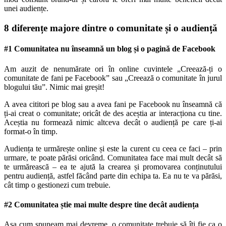
unei audiențe.
8 diferențe majore dintre o comunitate și o audiență
#1 Comunitatea nu înseamnă un blog și o pagină de Facebook
Am auzit de nenumărate ori în online cuvintele „Creează-ți o
comunitate de fani pe Facebook” sau „Creează o comunitate în jurul
blogului tău”. Nimic mai greșit!
A avea cititori pe blog sau a avea fani pe Facebook nu înseamnă că
ți-ai creat o comunitate; oricât de des aceștia ar interacționa cu tine.
Aceștia nu formează nimic altceva decât o audiență pe care ți-ai
format-o în timp.
Audiența te urmărește online și este la curent cu ceea ce faci – prin
urmare, te poate părăsi oricând. Comunitatea face mai mult decât să
te urmărească – ea te ajută la crearea și promovarea conținutului
pentru audiență, astfel făcând parte din echipa ta. Ea nu te va părăsi,
cât timp o gestionezi cum trebuie.
#2 Comunitatea știe mai multe despre tine decât audiența
Așa cum spuneam mai devreme, o comunitate trebuie să îți fie ca o