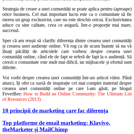
Strategia de creare a unei comunități se poate aplica pentru (aproape)
orice business. Cel mai important lucru este ca o comunitate să fie
mereu un grup exclusivist, care nu este deschis oricui. Exclusivitatea
aduce cu sine calitate, ceea ce asigură, într-o proporție mai mare,
succesul.
Sper că am reușit să clarific diferența dintre crearea unei comunități
și crearea unei audiențe online. Vă rog ca de acum înainte să nu vă
lăsați păcăliți de articolele care vorbesc despre crearea unei
comunități online, când ele de fapt se referă de fapt la o audiență. Să
creezi o comunitate este mult mai dificil, iar mijloacele și efortul sunt
diferite.
Voi vorbi despre crearea unei comunități într-un articol viitor. Până
atunci, îți ofer ca sursă de inspirație cel mai complet material despre
crearea unei comunități online pe care l-am găsit, pe blogul
FeverBee:
How to Build an Online Community: The Ultimate List
of Resources (2013)
10 principii de marketing care fac diferența
Top platforme de email marketing: Klaviyo,
theMarketer și MailChimp