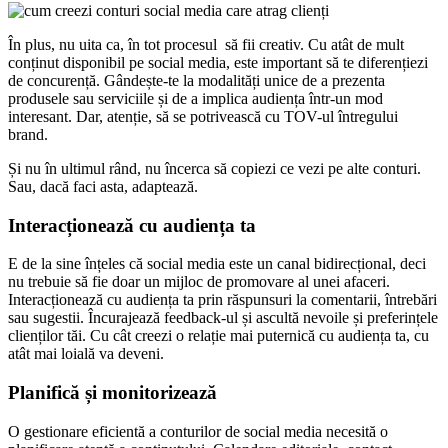
În plus, nu uita ca, în tot procesul să fii creativ. Cu atât de mult
conținut disponibil pe social media, este important să te diferențiezi
de concurență. Gândește-te la modalități unice de a prezenta
produsele sau serviciile și de a implica audiența într-un mod
interesant. Dar, atenție, să se potrivească cu TOV-ul întregului
brand.
Și nu în ultimul rând, nu încerca să copiezi ce vezi pe alte conturi.
Sau, dacă faci asta, adaptează.
Interacționează cu audiența ta
E de la sine înțeles că social media este un canal bidirecțional, deci
nu trebuie să fie doar un mijloc de promovare al unei afaceri.
Interacționează cu audiența ta prin răspunsuri la comentarii, întrebări
sau sugestii. Încurajează feedback-ul și ascultă nevoile și preferințele
clienților tăi. Cu cât creezi o relație mai puternică cu audiența ta, cu
atât mai loială va deveni.
Planifică și monitorizează
O gestionare eficientă a conturilor de social media necesită o