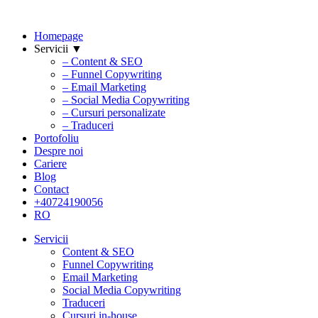
Homepage
Servicii ▼
– Content & SEO
– Funnel Copywriting
– Email Marketing
– Social Media Copywriting
– Cursuri personalizate
– Traduceri
Portofoliu
Despre noi
Cariere
Blog
Contact
+40724190056
RO
Servicii
Content & SEO
Funnel Copywriting
Email Marketing
Social Media Copywriting
Traduceri
Cursuri in-house