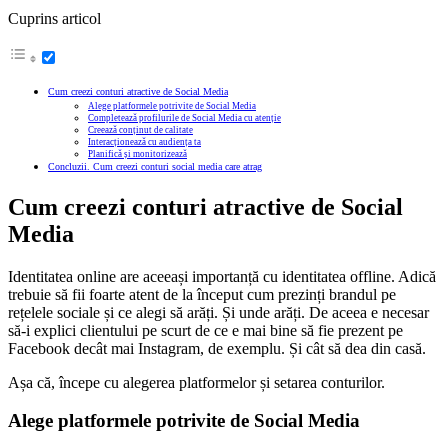
Cuprins articol
Cum creezi conturi atractive de Social Media
Alege platformele potrivite de Social Media
Completează profilurile de Social Media cu atenție
Creează conținut de calitate
Interacționează cu audiența ta
Planifică și monitorizează
Concluzii. Cum creezi conturi social media care atrag
Cum creezi conturi atractive de Social
Media
Identitatea online are aceeași importanță cu identitatea offline. Adică
trebuie să fii foarte atent de la început cum prezinți brandul pe
rețelele sociale și ce alegi să arăți. Și unde arăți. De aceea e necesar
să-i explici clientului pe scurt de ce e mai bine să fie prezent pe
Facebook decât mai Instagram, de exemplu. Și cât să dea din casă.
Așa că, începe cu alegerea platformelor și setarea conturilor.
Alege platformele potrivite de Social Media