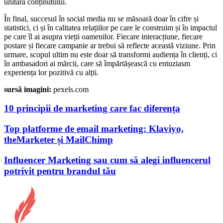
unitară conținutului.
În final, succesul în social media nu se măsoară doar în cifre și
statistici, ci și în calitatea relațiilor pe care le construim și în impactul
pe care îl ai asupra vieții oamenilor. Fiecare interacțiune, fiecare
postare și fiecare campanie ar trebui să reflecte această viziune. Prin
urmare, scopul ultim nu este doar să transformi audiența în clienți, ci
în ambasadori ai mărcii, care să împărtășească cu entuziasm
experiența lor pozitivă cu alții.
sursă imagini:
pexels.com
10 principii de marketing care fac diferența
Top platforme de email marketing: Klaviyo,
theMarketer și MailChimp
Influencer Marketing sau cum să alegi influencerul
potrivit pentru brandul tău