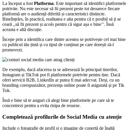
La început a fost
Platforma
. Este important să identifici platformele
potrivite. Nu este necesar să fii prezent peste tot deoarece fiecare
platformă are o audiență diferită și caracteristici distincte.
Bineînțeles, în practică, realitatea e alta pentru că e posibil să ți se
ceară ,,să fii prezent și
acolo
pentru că sigur așa e bine’’. Însă
aceasta e altă discuție.
Începe prin a identifica care dintre acestea se potrivește cel mai bine
cu publicul tău țintă și cu tipul de conținut pe care dorești să-l
promovezi.
De exemplu, dacă afacerea ta se adresează în principal tinerilor,
Instagram și TikTok pot fi platformele potrivite pentru tine. Dacă
oferi servicii B2B, LinkedIn ar putea fi mai adecvat. Deși, cu un
branding corespunzător, prezența online poate fi asigurată și pe Tik
Tok.
Însă e bine să te asiguri că alegi bine platformele pe care să te
concentrezi pentru a evita risipa de resurse.
Completează profilurile de Social Media cu atenție
Include o fotografie de profil și o imagine de copertă de înaltă