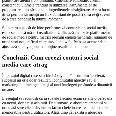
planificare atentă a conținutului. Calendare editoriale, contact
constant cu ultimele trenduri și utilizarea instrumentelor de
programare a postărilor sunt ingredientele câștigătoare. Acest lucru
îți va permite să menții un flux constant de postări și să eviți stresul
de a crea conținut în ultimul moment.
Și, pentru a ști cât de bine performează conturile de social media,
este esențial să măsori rezultatele. Utilizează analizele platformelor
de social media pentru metrici precum engagement rate, numărul de
urmăritori noi, traficul către site-ul tău web. Pe baza acestor date,
ajustează strategia pentru a obține rezultate mai bune.
Concluzii. Cum creezi conturi social
media care atrag
În peisajul digital care-și schimbă regulile într-un ritm accelerat,
succesul nu este doar rezultatul conținutului atractiv sau al
marketingului inteligent, ci și al unei înțelegeri profunde a dinamicii
umane.
E esențial să recunoști că în spatele fiecărui ecran se află o persoană
cu nevoi, dorințe și aspirații. Prin urmare, o abordare empatică și
orientată spre client devine un factor cheie în crearea unei experiențe
memorabile pentru utilizatori. Atâta timp cât există o abordare