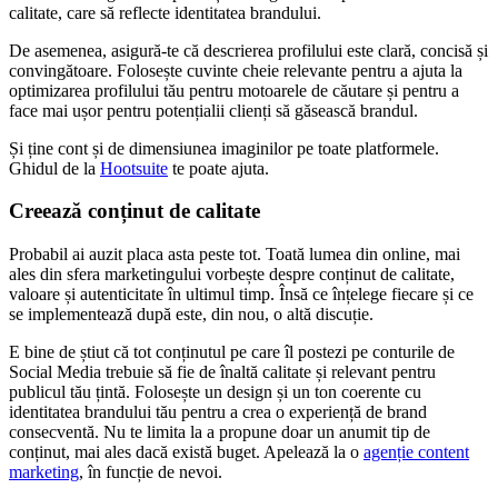
calitate, care să reflecte identitatea brandului.
De asemenea, asigură-te că descrierea profilului este clară, concisă și
convingătoare. Folosește cuvinte cheie relevante pentru a ajuta la
optimizarea profilului tău pentru motoarele de căutare și pentru a
face mai ușor pentru potențialii clienți să găsească brandul.
Și ține cont și de dimensiunea imaginilor pe toate platformele.
Ghidul de la
Hootsuite
te poate ajuta.
Creează conținut de calitate
Probabil ai auzit placa asta peste tot. Toată lumea din online, mai
ales din sfera marketingului vorbește despre conținut de calitate,
valoare și autenticitate în ultimul timp. Însă ce înțelege fiecare și ce
se implementează după este, din nou, o altă discuție.
E bine de știut că tot conținutul pe care îl postezi pe conturile de
Social Media trebuie să fie de înaltă calitate și relevant pentru
publicul tău țintă. Folosește un design și un ton coerente cu
identitatea brandului tău pentru a crea o experiență de brand
consecventă. Nu te limita la a propune doar un anumit tip de
conținut, mai ales dacă există buget. Apelează la o
agenție content
marketing
, în funcție de nevoi.