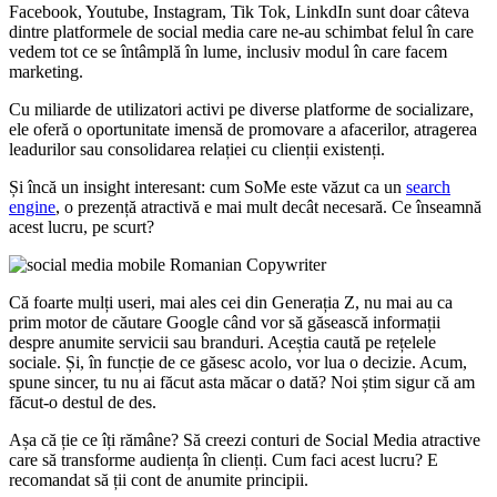
Facebook, Youtube, Instagram, Tik Tok, LinkdIn sunt doar câteva
dintre platformele de social media care ne-au schimbat felul în care
vedem tot ce se întâmplă în lume, inclusiv modul în care facem
marketing.
Cu miliarde de utilizatori activi pe diverse platforme de socializare,
ele oferă o oportunitate imensă de promovare a afacerilor, atragerea
leadurilor sau consolidarea relației cu clienții existenți.
Și încă un insight interesant: cum SoMe este văzut ca un
search
engine
, o prezență atractivă e mai mult decât necesară. Ce înseamnă
acest lucru, pe scurt?
Că foarte mulți useri, mai ales cei din Generația Z, nu mai au ca
prim motor de căutare Google când vor să găsească informații
despre anumite servicii sau branduri. Aceștia caută pe rețelele
sociale. Și, în funcție de ce găsesc acolo, vor lua o decizie. Acum,
spune sincer, tu nu ai făcut asta măcar o dată? Noi știm sigur că am
făcut-o destul de des.
Așa că ție ce îți rămâne? Să creezi conturi de Social Media atractive
care să transforme audiența în clienți. Cum faci acest lucru? E
recomandat să ții cont de anumite principii.