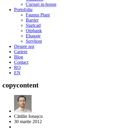
Cursuri in-house
Portofoliu
Faunus Plant
Barrier
Startcad
Otpbank
Ebagaje
Servhost
Despre noi
Cariere
Blog
Contact
RO
EN
copycontent
Cătălin Ionașcu
30 martie 2012