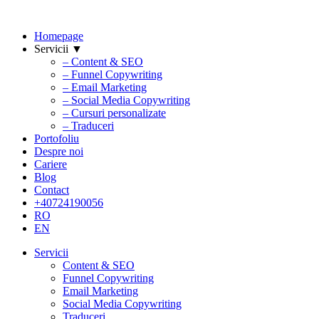
Homepage
Servicii ▼
– Content & SEO
– Funnel Copywriting
– Email Marketing
– Social Media Copywriting
– Cursuri personalizate
– Traduceri
Portofoliu
Despre noi
Cariere
Blog
Contact
+40724190056
RO
EN
Servicii
Content & SEO
Funnel Copywriting
Email Marketing
Social Media Copywriting
Traduceri