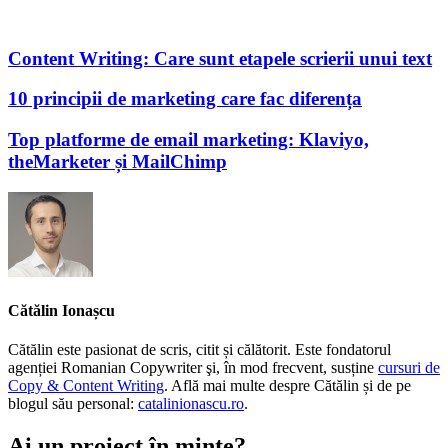
Content Writing: Care sunt etapele scrierii unui text
10 principii de marketing care fac diferența
Top platforme de email marketing: Klaviyo,
theMarketer și MailChimp
Cătălin Ionașcu
Cătălin este pasionat de scris, citit și călătorit. Este fondatorul
agenției Romanian Copywriter şi, în mod frecvent, susține
cursuri de
Copy & Content Writing
. Află mai multe despre Cătălin și de pe
blogul său personal:
catalinionascu.ro
.
Ai un proiect în minte?