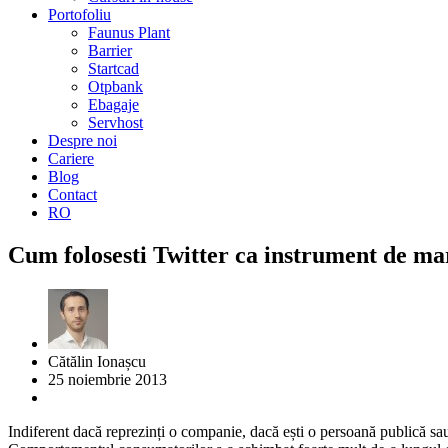
Portofoliu
Faunus Plant
Barrier
Startcad
Otpbank
Ebagaje
Servhost
Despre noi
Cariere
Blog
Contact
RO
Cum folosesti Twitter ca instrument de ma
Cătălin Ionașcu
25 noiembrie 2013
Indiferent dacă reprezinți o companie, dacă ești o persoană publică sau 