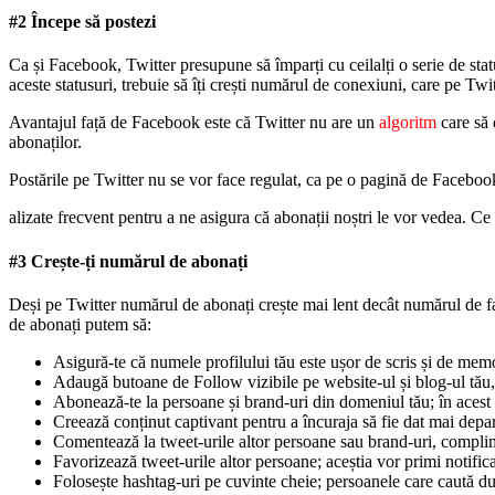
#2 Începe să postezi
Ca și Facebook, Twitter presupune să împarți cu ceilalți o serie de statu
aceste statusuri, trebuie să îți crești numărul de conexiuni, care pe Tw
Avantajul față de Facebook este că Twitter nu are un
algoritm
care să 
abonaților.
Postările pe Twitter nu se vor face regulat, ca pe o pagină de Faceboo
alizate frecvent pentru a ne asigura că abonații noștri le vor vedea. C
#3 Crește-ți numărul de abonați
Deși pe Twitter numărul de abonați crește mai lent decât numărul de fa
de abonați putem să:
Asigură-te că numele profilului tău este ușor de scris și de me
Adaugă butoane de Follow vizibile pe website-ul și blog-ul tău, da
Abonează-te la persoane și brand-uri din domeniul tău; în acest f
Creează conținut captivant pentru a încuraja să fie dat mai departe d
Comentează la tweet-urile altor persoane sau brand-uri, compli
Favorizează tweet-urile altor persoane; aceștia vor primi notificar
Folosește hashtag-uri pe cuvinte cheie; persoanele care caută dup