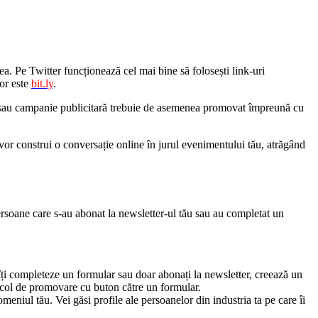
tea. Pe Twitter funcționează cel mai bine să folosești link-uri
or este
bit.ly
.
ezi sau campanie publicitară trebuie de asemenea promovat împreună cu
vor construi o conversație online în jurul evenimentului tău, atrăgând
 persoane care s-au abonat la newsletter-ul tău sau au completat un
îți completeze un formular sau doar abonați la newsletter, creează un
rticol de promovare cu buton către un formular.
eniul tău. Vei găsi profile ale persoanelor din industria ta pe care îi