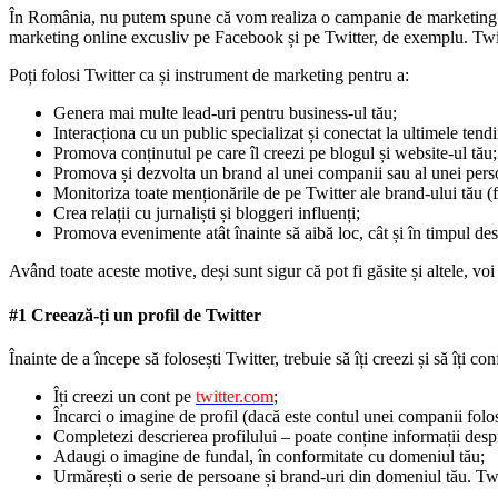
În România, nu putem spune că vom realiza o campanie de marketing ex
marketing online excusliv pe Facebook și pe Twitter, de exemplu. Twitt
Poți folosi Twitter ca și instrument de marketing pentru a:
Genera mai multe lead-uri pentru business-ul tău;
Interacționa cu un public specializat și conectat la ultimele tend
Promova conținutul pe care îl creezi pe blogul și website-ul tău;
Promova și dezvolta un brand al unei companii sau al unei pers
Monitoriza toate menționările de pe Twitter ale brand-ului tău (
Crea relații cu jurnaliști și bloggeri influenți;
Promova evenimente atât înainte să aibă loc, cât și în timpul desf
Având toate aceste motive, deși sunt sigur că pot fi găsite și altele, vo
#1 Creează-ți un profil de Twitter
Înainte de a începe să folosești Twitter, trebuie să îți creezi și să îți con
Îți creezi un cont pe
twitter.com
;
Încarci o imagine de profil (dacă este contul unei companii folos
Completezi descrierea profilului – poate conține informații desp
Adaugi o imagine de fundal, în conformitate cu domeniul tău;
Urmărești o serie de persoane și brand-uri din domeniul tău. Twitt