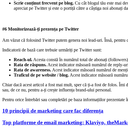
Scrie conținut frecvent pe blog.
Cu cât blogul tău este mai des 
apreciat pe Twitter și este o portiță către a câștiga noi abonați da
#6 Monitorizează-ți prezența pe Twitter
Am văzut că folosind Twitter putem genera noi lead-uri. Însă, pentru că
Indicatorii de bază care trebuie urmăriți pe Twitter sunt:
Reach-ul.
Acesta constă în numărul total de abonați (followers).
Rata de răspuns.
Acest indicator măsoară numărul de reply-uri 
Rata de awareness.
Acest indicator măsoară numărul de menționă
Traficul de pe website / blog.
Acest indicator măsoară numărul d
Chiar dacă acest articol a fost mai mult, sper că ți-a fost de folos. Îmi
sau, de ce nu, pentru a-ți crește influența brand-ului personal.
Pentru orice întrebări sau completări pe baza informațiilor prezentate î
10 principii de marketing care fac diferența
Top platforme de email marketing: Klaviyo, theMark