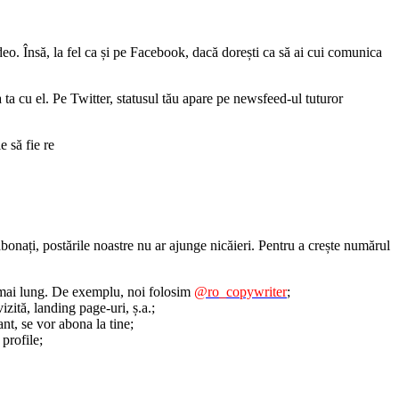
ideo. Însă, la fel ca și pe Facebook, dacă dorești ca să ai cui comunica
a ta cu el. Pe Twitter, statusul tău apare pe newsfeed-ul tuturor
 să fie re
onați, postările noastre nu ar ajunge nicăieri. Pentru a crește numărul
e mai lung. De exemplu, noi folosim
@ro_copywriter
;
zită, landing page-uri, ș.a.;
nt, se vor abona la tine;
 profile;