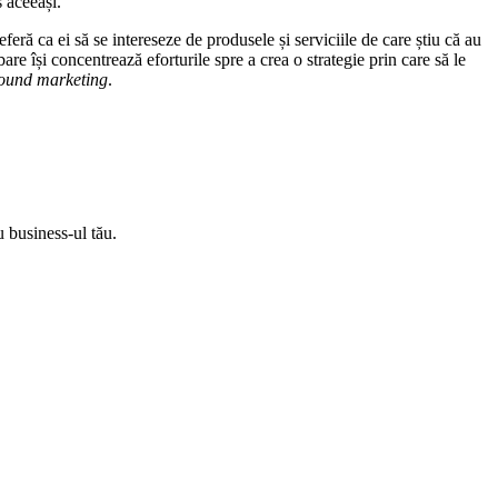
 aceeași.
ră ca ei să se intereseze de produsele și serviciile de care știu că au
re își concentrează eforturile spre a crea o strategie prin care să le
ound marketing
.
u business-ul tău.