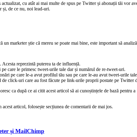
actualizat, cu atât ai mai multe de spus pe Twitter și abonații tăi vor av
r și, de ce nu, noi lead-uri.
 un marketer știe că mereu se poate mai bine, este important să analizăm
 Acesta reprezintă puterea ta de influență.
pe care le primesc tweet-urile tale dar și numărul de re-tweet-uri.
ri pe care le-a avut profilul tău sau pe care le-au avut tweet-urile tale
e click-uri care au fost făcute pe link-urile proprii postate pe Twitter d
 doresc ca după ce ai citit acest articol să ai cunoștințele de bază pentru
n acest articol, folosește secțiunea de comentarii de mai jos.
eter și MailChimp