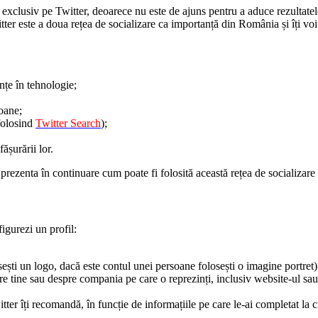
clusiv pe Twitter, deoarece nu este de ajuns pentru a aduce rezultatel
er este a doua rețea de socializare ca importanță din România și îți voi
ințe în tehnologie;
oane;
folosind
Twitter Search
);
ășurării lor.
i prezenta în continuare cum poate fi folosită această rețea de socializar
figurezi un profil:
ești un logo, dacă este contul unei persoane folosești o imagine portret)
re tine sau despre compania pe care o reprezinți, inclusiv website-ul sau
er îți recomandă, în funcție de informațiile pe care le-ai completat la cr