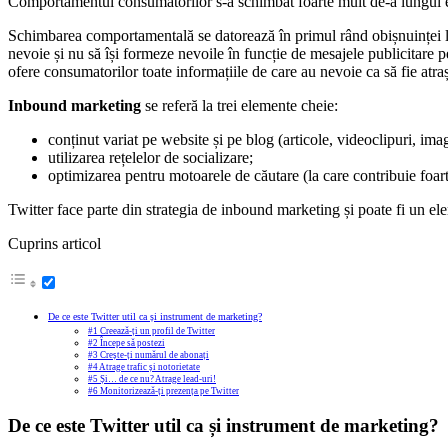
Comportamentul consumatorilor s-a schimbat foarte mult de-a lungul evo
Schimbarea comportamentală se datorează în primul rând obișnuinței lor 
nevoie și nu să își formeze nevoile în funcție de mesajele publicitare pe
ofere consumatorilor toate informațiile de care au nevoie ca să fie atra
Inbound marketing
se referă la trei elemente cheie:
conținut variat pe website și pe blog (articole, videoclipuri, imag
utilizarea rețelelor de socializare;
optimizarea pentru motoarele de căutare (la care contribuie foar
Twitter face parte din strategia de inbound marketing și poate fi un ele
Cuprins articol
De ce este Twitter util ca și instrument de marketing?
#1 Creează-ți un profil de Twitter
#2 Începe să postezi
#3 Crește-ți numărul de abonați
#4 Atrage trafic și notorietate
#5 Și… de ce nu? Atrage lead-uri!
#6 Monitorizează-ți prezența pe Twitter
De ce este Twitter util ca și instrument de marketing?