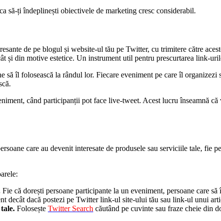
 să-ți îndeplinești obiectivele de marketing cresc considerabil.
resante de pe blogul și website-ul tău pe Twitter, cu trimitere către aces
ât și din motive estetice. Un instrument util pentru prescurtarea link-uril
ane să îl folosească la rândul lor. Fiecare eveniment pe care îl organiz
scă.
eniment, când participanții pot face live-tweet. Acest lucru înseamnă că 
 persoane care au devenit interesate de produsele sau serviciile tale, fie
arele:
.
Fie că dorești persoane participante la un eveniment, persoane care să 
nt decât dacă postezi pe Twitter link-ul site-ului tău sau link-ul unui a
tale.
Folosește
Twitter Search
căutând pe cuvinte sau fraze cheie din dom