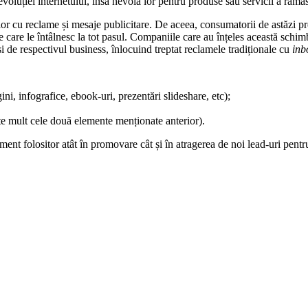
luției internetului, însă nevoia lor pentru produse sau servicii a rămas
cu reclame și mesaje publicitare. De aceea, consumatorii de astăzi prefe
 care le întâlnesc la tot pasul. Companiile care au înțeles această schimba
și de respectivul business, înlocuind treptat reclamele tradiționale cu
inb
ini, infografice, ebook-uri, prezentări slideshare, etc);
te mult cele două elemente menționate anterior).
ment folositor atât în promovare cât și în atragerea de noi lead-uri pentr