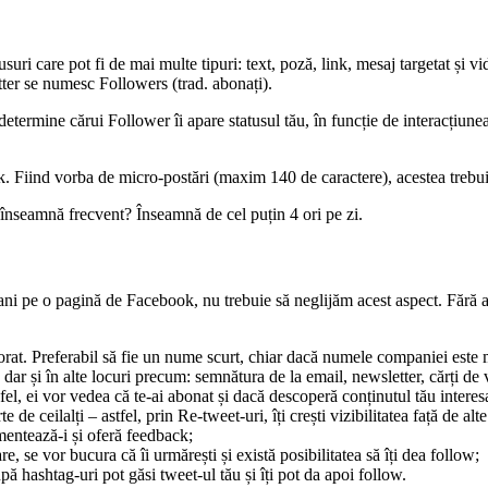
suri care pot fi de mai multe tipuri: text, poză, link, mesaj targetat și v
itter se numesc Followers (trad. abonați).
determine cărui Follower îi apare statusul tău, în funcție de interacțiune
k. Fiind vorba de micro-postări (maxim 140 de caractere), acestea trebuie
e înseamnă frecvent? Înseamnă de cel puțin 4 ori pe zi.
ni pe o pagină de Facebook, nu trebuie să neglijăm acest aspect. Fără ab
morat. Preferabil să fie un nume scurt, chiar dacă numele companiei est
r și în alte locuri precum: semnătura de la email, newsletter, cărți de vi
el, ei vor vedea că te-ai abonat și dacă descoperă conținutul tău interesa
e ceilalți – astfel, prin Re-tweet-uri, îți crești vizibilitatea față de alte
mentează-i și oferă feedback;
e, se vor bucura că îi urmărești și există posibilitatea să îți dea follow;
ă hashtag-uri pot găsi tweet-ul tău și îți pot da apoi follow.