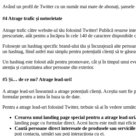
Având un profil de Twitter cu un număr mai mare de abonați, șansele ca
#4 Atrage trafic și notorietate
Atrage trafic către website-ul tău folosind Twitter! Publică resurse inte
prescurtate, atât pentru a încăpea în cele 140 de caractere disponibile c
Folosește un hashtag specific brand-ului tău și încurajează alte perso
un hashtag, fiind astfel mai simplu pentru potențialii clienți să te găsea
Un hashtag este folosit atât pentru promovare, cât și în timpul unui ev
atenția și curiozitatea altor persoane din exterior.
#5 Și… de ce nu? Atrage lead-uri!
A atrage lead-uri înseamnă a atrage potențiali clienți. Aceștia sunt fie
formular pentru a intra în baza ta de date.
Pentru a atrage lead-uri folosind Twitter, trebuie să ai în vedere următo
Crearea unui landing page special pentru a atrage lead-uri
landing page cu formular direct. Acest lucru este mult mai eficie
Caută persoane direct interesate de produsele sau serviciile 
poți contacta, urmări sau poți interacționa cu ei.