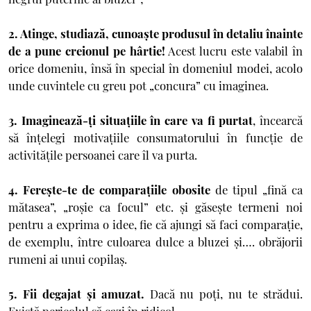
2. Atinge, studiază, cunoaște produsul în detaliu înainte
de a pune creionul pe hârtie!
Acest lucru este valabil în
orice domeniu, însă în special în domeniul modei, acolo
unde cuvintele cu greu pot „concura” cu imaginea.
3. Imaginează-ţi situaţiile în care va fi purtat
, încearcă
să înțelegi motivaţiile consumatorului în funcţie de
activităţile persoanei care îl va purta.
4. Fereşte-te de comparaţiile obosite
de tipul „fină ca
mătasea”, „roşie ca focul” etc. şi găseşte termeni noi
pentru a exprima o idee, fie că ajungi să faci comparaţie,
de exemplu, între culoarea dulce a bluzei şi…. obrăjorii
rumeni ai unui copilaş.
5. Fii degajat şi amuzat.
Dacă nu poţi, nu te strădui.