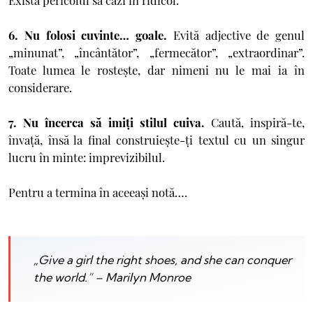
Există pericolul să cazi în ridicol.
6. Nu folosi cuvinte… goale.
Evită adjective de genul
„minunat”, „încântător”, „fermecător”, „extraordinar”.
Toate lumea le rosteşte, dar nimeni nu le mai ia în
considerare.
7. Nu încerca să imiţi stilul cuiva.
Caută, inspiră-te,
învaţă, însă la final construieşte-ţi textul cu un singur
lucru în minte: imprevizibilul.
Pentru a termina în aceeaşi notă….
„Give a girl the right shoes, and she can conquer
the world.” – Marilyn Monroe