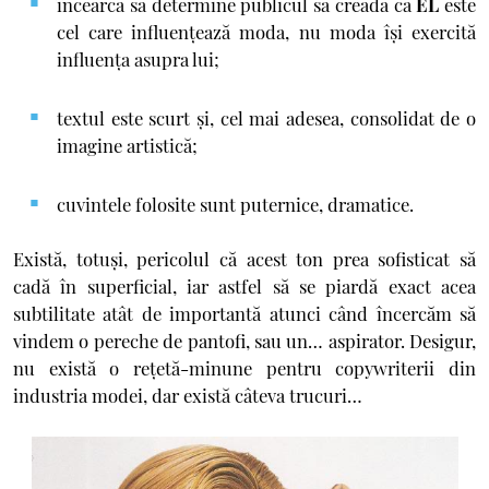
încearcă să determine publicul să creadă că
EL
este
cel care influențează moda, nu moda îşi exercită
influenţa asupra lui;
textul este scurt şi, cel mai adesea, consolidat de o
imagine artistică;
cuvintele folosite sunt puternice, dramatice.
Există, totuși, pericolul că acest ton prea sofisticat să
cadă în superficial, iar astfel să se piardă exact acea
subtilitate atât de importantă atunci când încercăm să
vindem o pereche de pantofi, sau un… aspirator. Desigur,
nu există o rețetă-minune pentru copywriterii din
industria modei, dar există câteva trucuri…