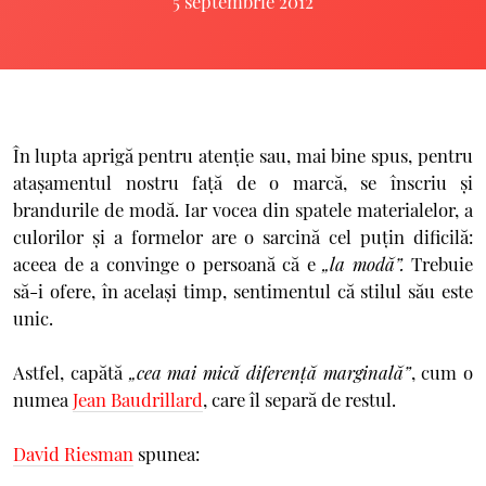
5 septembrie 2012
În lupta aprigă pentru atenţie sau, mai bine spus, pentru
ataşamentul nostru faţă de o marcă, se înscriu şi
brandurile de modă. Iar vocea din spatele materialelor, a
culorilor şi a formelor are o sarcină cel puțin dificilă:
aceea de a convinge o persoană că e
„la modă”.
Trebuie
să-i ofere, în acelaşi timp, sentimentul că stilul său este
unic.
Astfel, capătă
„cea mai mică diferenţă marginală”
, cum o
numea
Jean Baudrillard
, care îl separă de restul.
David Riesman
spunea: