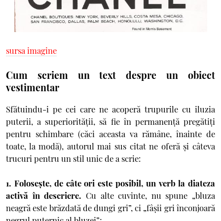
sursa imagine
Cum scriem un text despre un obiect
vestimentar
Sfătuindu-i pe cei care ne acoperă trupurile cu iluzia
puterii, a superiorităţii, să fie în permanenţă pregătiţi
pentru schimbare (căci aceasta va rămâne, înainte de
toate, la modă), autorul mai sus citat ne oferă şi câteva
trucuri pentru un stil unic de a scrie:
1. Foloseşte, de câte ori este posibil, un verb la diateza
activă în descriere.
Cu alte cuvinte, nu spune „bluza
neagră este brăzdată de dungi gri”, ci „fâşii gri înconjoară
negrul puternic al bluzei”;