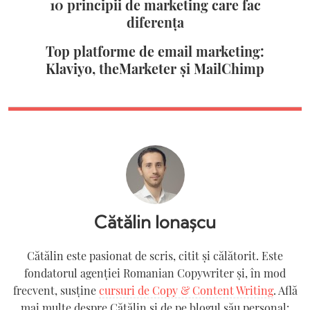
10 principii de marketing care fac
diferența
Top platforme de email marketing:
Klaviyo, theMarketer și MailChimp
Cătălin Ionașcu
Cătălin este pasionat de scris, citit și călătorit. Este
fondatorul agenției Romanian Copywriter şi, în mod
frecvent, susține
cursuri de Copy & Content Writing
. Află
mai multe despre Cătălin și de pe blogul său personal: