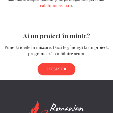
catalinionascu.ro
.
Ai un proiect în minte?
Pune-ți ideile în mișcare. Dacă te gândești la un proiect,
programează o întâlnire acum.
LET'S ROCK