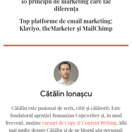
10 principii de marketing care fac
diferența
Top platforme de email marketing:
Klaviyo, theMarketer și MailChimp
Cătălin Ionașcu
Cătălin este pasionat de scris, citit și călătorit. Este
fondatorul agenției Romanian Copywriter şi, în mod
frecvent, susține
cursuri de Copy & Content Writing
. Află
mai multe despre Cătălin și de pe blogul său personal: