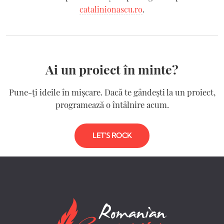
catalinionascu.ro
.
Ai un proiect în minte?
Pune-ți ideile în mișcare. Dacă te gândești la un proiect,
programează o întâlnire acum.
LET'S ROCK