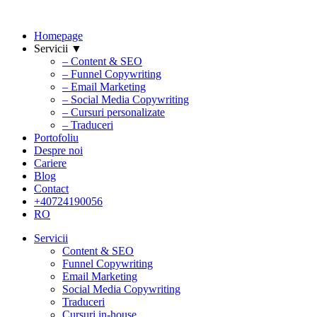
Homepage
Servicii ▼
– Content & SEO
– Funnel Copywriting
– Email Marketing
– Social Media Copywriting
– Cursuri personalizate
– Traduceri
Portofoliu
Despre noi
Cariere
Blog
Contact
+40724190056
RO
Servicii
Content & SEO
Funnel Copywriting
Email Marketing
Social Media Copywriting
Traduceri
Cursuri in-house