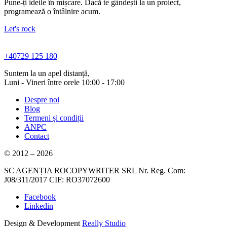
Pune-ți ideile în mișcare. Dacă te gândești la un proiect,
programează o întâlnire acum.
Let's rock
+40729 125 180
Suntem la un apel distanță,
Luni - Vineri între orele 10:00 - 17:00
Despre noi
Blog
Termeni și condiții
ANPC
Contact
© 2012 – 2026
SC AGENȚIA ROCOPYWRITER SRL Nr. Reg. Com:
J08/311/2017 CIF: RO37072600
Facebook
Linkedin
Design & Development
Really Studio