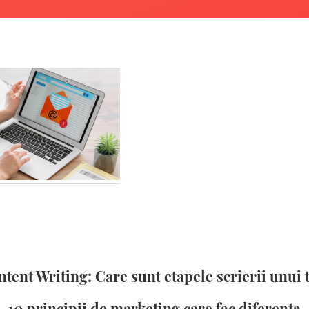
tent Writing: Care sunt etapele scrierii unui 
10 principii de marketing care fac diferența