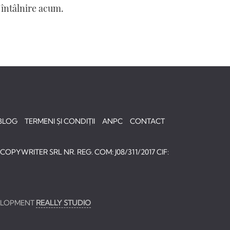
 întâlnire acum.
BLOG
TERMENI ȘI CONDIȚII
ANPC
CONTACT
OPYWRITER SRL NR. REG. COM: J08/311/2017 CIF:
ELOPMENT
REALLY STUDIO