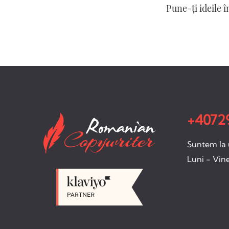
Pune-ți ideile 
+40729
Suntem la 
Luni - Vine