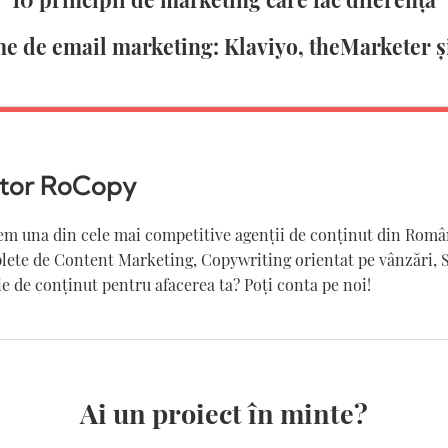
me de email marketing: Klaviyo, theMarketer 
itor RoCopy
m una din cele mai competitive agenții de conținut din Român
lete de Content Marketing, Copywriting orientat pe vânzări, 
e de conținut pentru afacerea ta? Poți conta pe noi!
Ai un proiect în minte?