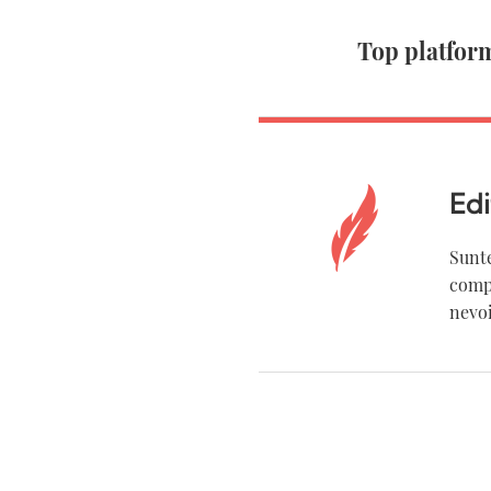
Top platfor
Ed
Sunte
comp
nevoi