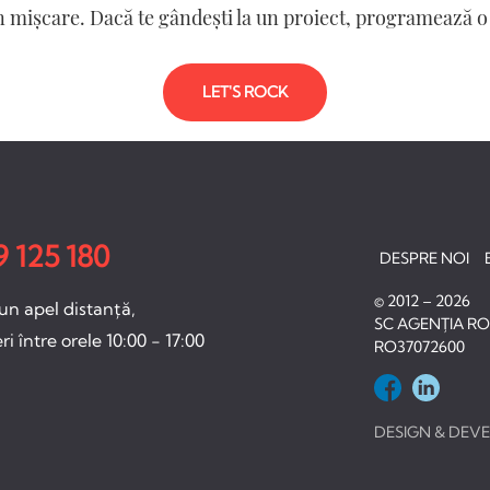
în mișcare. Dacă te gândești la un proiect, programează o
LET'S ROCK
 125 180
DESPRE NOI
© 2012 – 2026
un apel distanță,
SC AGENȚIA ROC
ri între orele 10:00 - 17:00
RO37072600
DESIGN & DEV