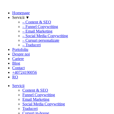
Homepage
Servicii ▼
– Content & SEO
– Funnel Copywriting
– Email Marketing
– Social Media Copywriting
– Cursuri personalizate
– Traduceri
Portofoliu
Despre noi
Cariere
Blog
Contact
+40724190056
RO
Servicii
Content & SEO
Funnel Copywriting
Email Marketing
Social Media Copywriting
Traduceri
Cursuri in-house