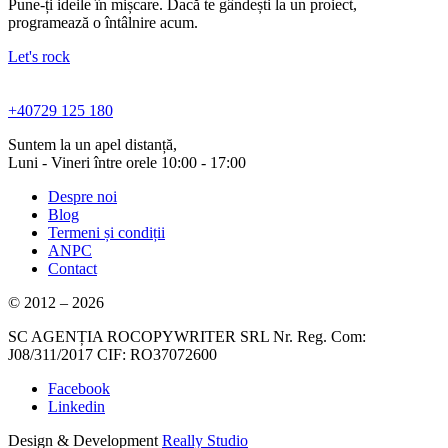
Pune-ți ideile în mișcare. Dacă te gândești la un proiect,
programează o întâlnire acum.
Let's rock
+40729 125 180
Suntem la un apel distanță,
Luni - Vineri între orele 10:00 - 17:00
Despre noi
Blog
Termeni și condiții
ANPC
Contact
© 2012 – 2026
SC AGENȚIA ROCOPYWRITER SRL Nr. Reg. Com:
J08/311/2017 CIF: RO37072600
Facebook
Linkedin
Design & Development
Really Studio