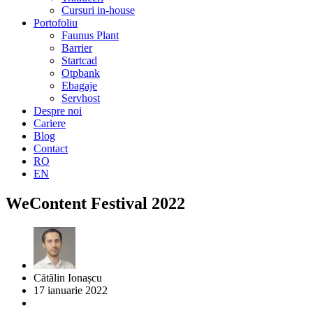
Cursuri in-house
Portofoliu
Faunus Plant
Barrier
Startcad
Otpbank
Ebagaje
Servhost
Despre noi
Cariere
Blog
Contact
RO
EN
WeContent Festival 2022
Cătălin Ionașcu
17 ianuarie 2022