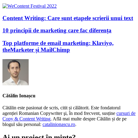
Content Writing: Care sunt etapele scrierii unui text
10 principii de marketing care fac diferența
Top platforme de email marketing: Klaviyo,
theMarketer și MailChimp
Cătălin Ionașcu
Cătălin este pasionat de scris, citit și călătorit. Este fondatorul
agenției Romanian Copywriter şi, în mod frecvent, susține
cursuri de
Copy & Content Writing
. Află mai multe despre Cătălin și de pe
blogul său personal:
catalinionascu.ro
.
Ai un proiect în minte?