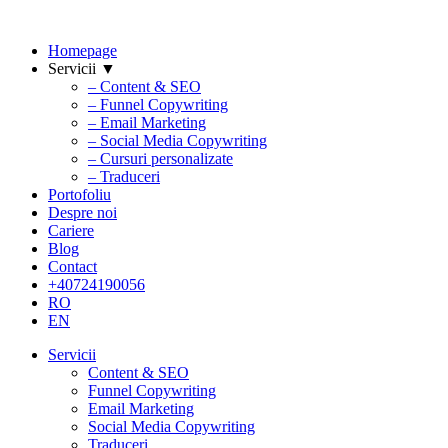
Homepage
Servicii ▼
– Content & SEO
– Funnel Copywriting
– Email Marketing
– Social Media Copywriting
– Cursuri personalizate
– Traduceri
Portofoliu
Despre noi
Cariere
Blog
Contact
+40724190056
RO
EN
Servicii
Content & SEO
Funnel Copywriting
Email Marketing
Social Media Copywriting
Traduceri