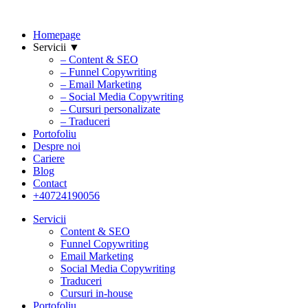
Homepage
Servicii ▼
– Content & SEO
– Funnel Copywriting
– Email Marketing
– Social Media Copywriting
– Cursuri personalizate
– Traduceri
Portofoliu
Despre noi
Cariere
Blog
Contact
+40724190056
Servicii
Content & SEO
Funnel Copywriting
Email Marketing
Social Media Copywriting
Traduceri
Cursuri in-house
Portofoliu