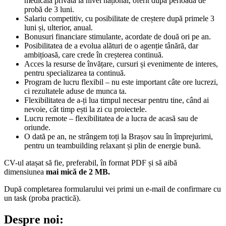
medicală privată la nivel național, oferit după perioada de
probă de 3 luni.
Salariu competitiv, cu posibilitate de creștere după primele 3
luni și, ulterior, anual.
Bonusuri financiare stimulante, acordate de două ori pe an.
Posibilitatea de a evolua alături de o agenție tânără, dar
ambițioasă, care crede în creșterea continuă.
Acces la resurse de învățare, cursuri și evenimente de interes,
pentru specializarea ta continuă.
Program de lucru flexibil – nu este important câte ore lucrezi,
ci rezultatele aduse de munca ta.
Flexibilitatea de a-ți lua timpul necesar pentru tine, când ai
nevoie, cât timp ești la zi cu proiectele.
Lucru remote – flexibilitatea de a lucra de acasă sau de
oriunde.
O dată pe an, ne strângem toți la Brașov sau în împrejurimi,
pentru un teambuilding relaxant și plin de energie bună.
CV-ul atașat să fie, preferabil, în format PDF și să aibă
dimensiunea
mai mică de 2 MB.
După completarea formularului vei primi un e-mail de confirmare cu
un task (proba practică).
Despre noi: