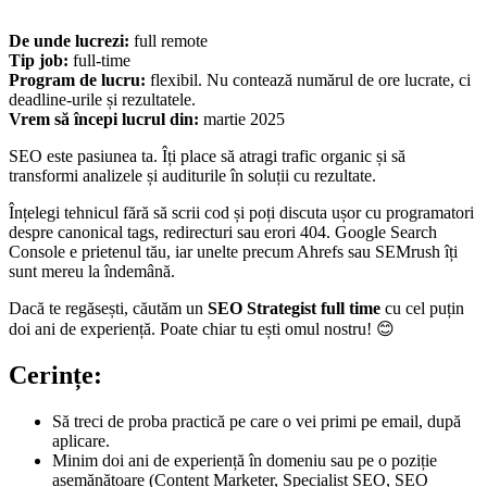
De unde lucrezi:
full remote
Tip job:
full-time
Program de lucru:
flexibil. Nu contează numărul de ore lucrate, ci
deadline-urile și rezultatele.
Vrem să începi lucrul din:
martie 2025
SEO este pasiunea ta. Îți place să atragi trafic organic și să
transformi analizele și auditurile în soluții cu rezultate.
Înțelegi tehnicul fără să scrii cod și poți discuta ușor cu programatori
despre canonical tags, redirecturi sau erori 404. Google Search
Console e prietenul tău, iar unelte precum Ahrefs sau SEMrush îți
sunt mereu la îndemână.
Dacă te regăsești, căutăm un
SEO Strategist full time
cu cel puțin
doi ani de experiență. Poate chiar tu ești omul nostru! 😊
Cerințe:
Să treci de proba practică pe care o vei primi pe email, după
aplicare.
Minim doi ani de experiență în domeniu sau pe o poziție
asemănătoare (Content Marketer, Specialist SEO, SEO