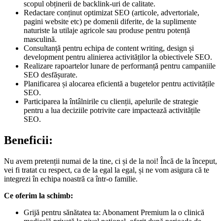
scopul obținerii de backlink-uri de calitate.
Redactare conținut optimizat SEO (articole, advertoriale,
pagini website etc) pe domenii diferite, de la suplimente
naturiste la utilaje agricole sau produse pentru potență
masculină.
Consultanță pentru echipa de content writing, design și
development pentru alinierea activităților la obiectivele SEO.
Realizare rapoartelor lunare de performanță pentru campaniile
SEO desfășurate.
Planificarea și alocarea eficientă a bugetelor pentru activitățile
SEO.
Participarea la întâlnirile cu clienții, apelurile de strategie
pentru a lua deciziile potrivite care impactează activitățile
SEO.
Beneficii:
Nu avem pretenții numai de la tine, ci și de la noi! Încă de la început,
vei fi tratat cu respect, ca de la egal la egal, și ne vom asigura că te
integrezi în echipa noastră ca într-o familie.
Ce oferim la schimb:
Grijă pentru sănătatea ta: Abonament Premium la o clinică