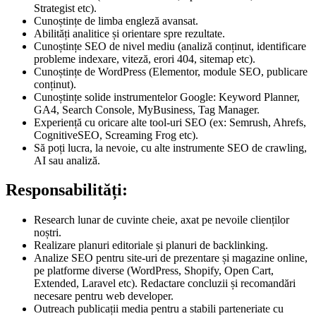
Strategist etc).
Cunoștințe de limba engleză avansat.
Abilități analitice și orientare spre rezultate.
Cunoștințe SEO de nivel mediu (analiză conținut, identificare
probleme indexare, viteză, erori 404, sitemap etc).
Cunoștințe de WordPress (Elementor, module SEO, publicare
conținut).
Cunoștințe solide instrumentelor Google: Keyword Planner,
GA4, Search Console, MyBusiness, Tag Manager.
Experiență cu oricare alte tool-uri SEO (ex: Semrush, Ahrefs,
CognitiveSEO, Screaming Frog etc).
Să poți lucra, la nevoie, cu alte instrumente SEO de crawling,
AI sau analiză.
Responsabilități:
Research lunar de cuvinte cheie, axat pe nevoile clienților
noștri.
Realizare planuri editoriale și planuri de backlinking.
Analize SEO pentru site-uri de prezentare și magazine online,
pe platforme diverse (WordPress, Shopify, Open Cart,
Extended, Laravel etc). Redactare concluzii și recomandări
necesare pentru web developer.
Outreach publicații media pentru a stabili parteneriate cu