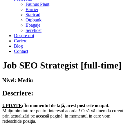
Faunus Plant
Barrier
Startcad
Otpbank
Ebagaje
Servhost
Despre noi
Cariere
Blog
Contact
Job SEO Strategist [full-time]
Nivel: Mediu
Descriere:
UPDATE
:
În momentul de față, acest post este ocupat.
Mulțumim tuturor pentru interesul acordat! O să vă ținem la curent
prin actualizări pe această pagină, în momentul în care vom
redeschide poziția.