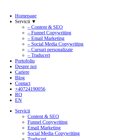
Homepage
Servicii ▼
– Content & SEO
– Funnel Copywriting
– Email Marketing
– Social Media Copywriting
– Cursuri personalizate
– Traduceri
Portofoliu
Despre noi
Cariere
Blog
Contact
+40724190056
RO
EN
Servicii
Content & SEO
Funnel Copywriting
Email Marketing
Social Media Copywriting
Traduceri