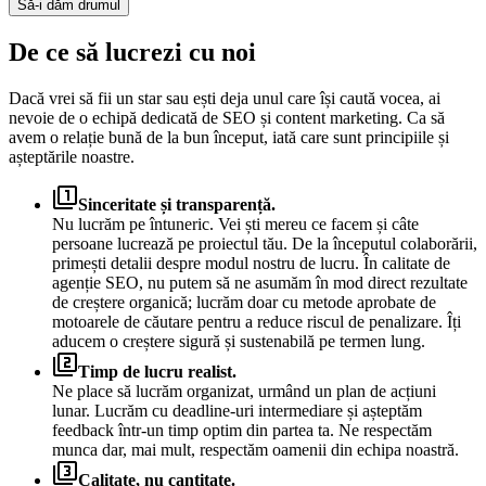
De ce
să lucrezi cu noi
Dacă vrei să fii un star sau ești deja unul care își caută vocea, ai
nevoie de o echipă dedicată de SEO și content marketing. Ca să
avem o relație bună de la bun început, iată care sunt principiile și
așteptările noastre.
filter_1
Sinceritate și transparență.
Nu lucrăm pe întuneric. Vei ști mereu ce facem și câte
persoane lucrează pe proiectul tău. De la începutul colaborării,
primești detalii despre modul nostru de lucru. În calitate de
agenție SEO, nu putem să ne asumăm în mod direct rezultate
de creștere organică; lucrăm doar cu metode aprobate de
motoarele de căutare pentru a reduce riscul de penalizare. Îți
aducem o creștere sigură și sustenabilă pe termen lung.
filter_2
Timp de lucru realist.
Ne place să lucrăm organizat, urmând un plan de acțiuni
lunar. Lucrăm cu deadline-uri intermediare și așteptăm
feedback într-un timp optim din partea ta. Ne respectăm
munca dar, mai mult, respectăm oamenii din echipa noastră.
filter_3
Calitate, nu cantitate.