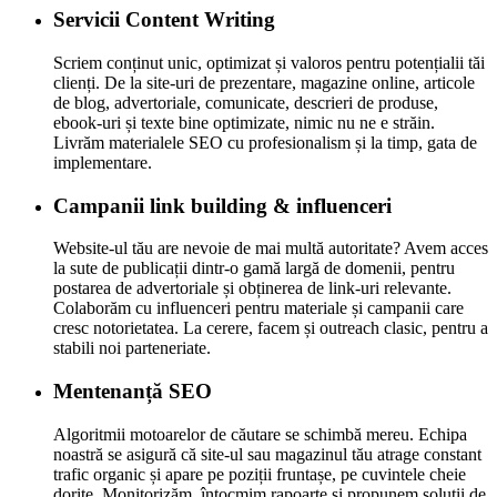
Servicii Content Writing
Scriem conținut unic, optimizat și valoros pentru potențialii tăi
clienți. De la site-uri de prezentare, magazine online, articole
de blog, advertoriale, comunicate, descrieri de produse,
ebook-uri și texte bine optimizate, nimic nu ne e străin.
Livrăm materialele SEO cu profesionalism și la timp, gata de
implementare.
Campanii link building & influenceri
Website-ul tău are nevoie de mai multă autoritate? Avem acces
la sute de publicații dintr-o gamă largă de domenii, pentru
postarea de advertoriale și obținerea de link-uri relevante.
Colaborăm cu influenceri pentru materiale și campanii care
cresc notorietatea. La cerere, facem și outreach clasic, pentru a
stabili noi parteneriate.
Mentenanță SEO
Algoritmii motoarelor de căutare se schimbă mereu. Echipa
noastră se asigură că site-ul sau magazinul tău atrage constant
trafic organic și apare pe poziții fruntașe, pe cuvintele cheie
dorite. Monitorizăm, întocmim rapoarte și propunem soluții de