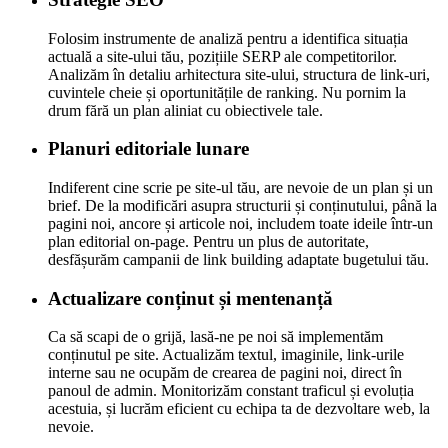
Folosim instrumente de analiză pentru a identifica situația
actuală a site-ului tău, pozițiile SERP ale competitorilor.
Analizăm în detaliu arhitectura site-ului, structura de link-uri,
cuvintele cheie și oportunitățile de ranking. Nu pornim la
drum fără un plan aliniat cu obiectivele tale.
Planuri editoriale lunare
Indiferent cine scrie pe site-ul tău, are nevoie de un plan și un
brief. De la modificări asupra structurii și conținutului, până la
pagini noi, ancore și articole noi, includem toate ideile într-un
plan editorial on-page. Pentru un plus de autoritate,
desfășurăm campanii de link building adaptate bugetului tău.
Actualizare conținut și mentenanță
Ca să scapi de o grijă, lasă-ne pe noi să implementăm
conținutul pe site. Actualizăm textul, imaginile, link-urile
interne sau ne ocupăm de crearea de pagini noi, direct în
panoul de admin. Monitorizăm constant traficul și evoluția
acestuia, și lucrăm eficient cu echipa ta de dezvoltare web, la
nevoie.