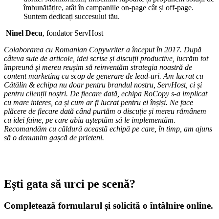
îmbunătățire, atât în campaniile on-page cât și off-page.
Suntem dedicați succesului tău.
Ninel Decu
, fondator ServHost
Colaborarea cu Romanian Copywriter a început în 2017. După
câteva sute de articole, idei scrise și discuții productive, lucrăm tot
împreună și mereu reușim să reinventăm strategia noastră de
content marketing cu scop de generare de lead-uri. Am lucrat cu
Cătălin & echipa nu doar pentru brandul nostru, ServHost, ci și
pentru clienții noștri. De fiecare dată, echipa RoCopy s-a implicat
cu mare interes, ca și cum ar fi lucrat pentru ei înșiși. Ne face
plăcere de fiecare dată când purtăm o discuție și mereu rămânem
cu idei faine, pe care abia așteptăm să le implementăm.
Recomandăm cu căldură această echipă pe care, în timp, am ajuns
să o denumim gașcă de prieteni.
Ești gata
să urci pe scenă?
Completează formularul și solicită o întâlnire online.