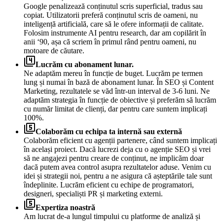
Google penalizează conținutul scris superficial, tradus sau
copiat. Utilizatorii preferă conținutul scris de oameni, nu
inteligență artificială, care să le ofere informații de calitate.
Folosim instrumente AI pentru research, dar am copilărit în
anii ‘90, așa că scriem în primul rând pentru oameni, nu
motoare de căutare.
filter_4
Lucrăm cu abonament lunar.
Ne adaptăm mereu în funcție de buget. Lucrăm pe termen
lung și numai în bază de abonament lunar. În SEO și Content
Marketing, rezultatele se văd într-un interval de 3-6 luni. Ne
adaptăm strategia în funcție de obiective și preferăm să lucrăm
cu număr limitat de clienți, dar pentru care suntem implicați
100%.
filter_5
Colaborăm cu echipa ta internă sau externă
Colaborăm eficient cu agenții partenere, când suntem implicați
în același proiect. Dacă lucrezi deja cu o agenție SEO și vrei
să ne angajezi pentru creare de conținut, ne implicăm doar
dacă putem avea control asupra rezultatelor aduse. Venim cu
idei și strategii noi, pentru a ne asigura că așteptările tale sunt
îndeplinite. Lucrăm eficient cu echipe de programatori,
designeri, specialiști PR și marketing externi.
filter_5
Expertiza noastră
Am lucrat de-a lungul timpului cu platforme de analiză și