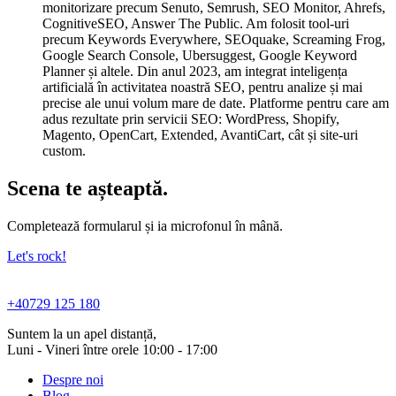
monitorizare precum Senuto, Semrush, SEO Monitor, Ahrefs,
CognitiveSEO, Answer The Public. Am folosit tool-uri
precum Keywords Everywhere, SEOquake, Screaming Frog,
Google Search Console, Ubersuggest, Google Keyword
Planner și altele. Din anul 2023, am integrat inteligența
artificială în activitatea noastră SEO, pentru analize și mai
precise ale unui volum mare de date. Platforme pentru care am
adus rezultate prin servicii SEO: WordPress, Shopify,
Magento, OpenCart, Extended, AvantiCart, cât și site-uri
custom.
Scena
te așteaptă
.
Completează formularul și ia microfonul în mână.
Let's rock!
+40729 125 180
Suntem la un apel distanță,
Luni - Vineri între orele 10:00 - 17:00
Despre noi
Blog