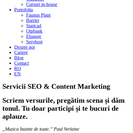
Cursuri in-house
Portofoliu
Faunus Plant
Barrier
Startcad
Otpbank
Ebagaje
Servhost
Despre noi
Cariere
Blog
Contact
RO
EN
Servicii SEO & Content Marketing
Scriem versurile, pregătim scena și dăm
tonul. Tu doar participi și te bucuri de
aplauze.
„Muzica înainte de toate.” Paul Verlaine