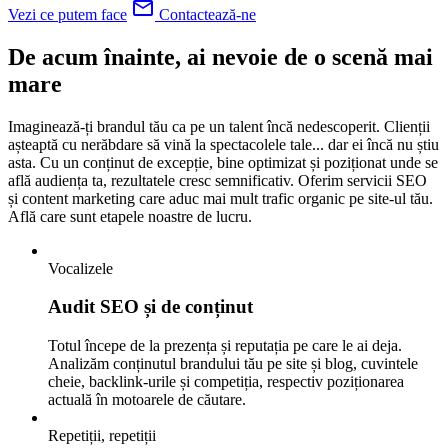
mail_outline
Vezi ce putem face
Contactează-ne
De acum înainte, ai nevoie de o
scenă mai
mare
Imaginează-ți brandul tău ca pe un talent încă nedescoperit. Clienții
așteaptă cu nerăbdare să vină la spectacolele tale... dar ei încă nu știu
asta. Cu un conținut de excepție, bine optimizat și poziționat unde se
află audiența ta, rezultatele cresc semnificativ. Oferim servicii SEO
și content marketing care aduc mai mult trafic organic pe site-ul tău.
Află care sunt etapele noastre de lucru.
Vocalizele
Audit SEO și de conținut
Totul începe de la prezența și reputația pe care le ai deja.
Analizăm conținutul brandului tău pe site și blog, cuvintele
cheie, backlink-urile și competiția, respectiv poziționarea
actuală în motoarele de căutare.
Repetiții, repetiții