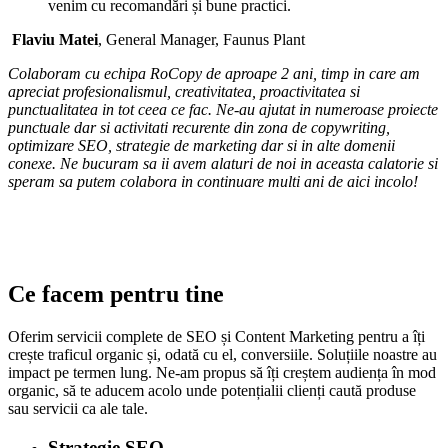
venim cu recomandări și bune practici.
Flaviu Matei
, General Manager, Faunus Plant
Colaboram cu echipa RoCopy de aproape 2 ani, timp in care am
apreciat profesionalismul, creativitatea, proactivitatea si
punctualitatea in tot ceea ce fac. Ne-au ajutat in numeroase proiecte
punctuale dar si activitati recurente din zona de copywriting,
optimizare SEO, strategie de marketing dar si in alte domenii
conexe. Ne bucuram sa ii avem alaturi de noi in aceasta calatorie si
speram sa putem colabora in continuare multi ani de aici incolo!
Ce facem
pentru tine
Oferim servicii complete de SEO și Content Marketing pentru a îți
crește traficul organic și, odată cu el, conversiile. Soluțiile noastre au
impact pe termen lung. Ne-am propus să îți creștem audiența în mod
organic, să te aducem acolo unde potențialii clienți caută produse
sau servicii ca ale tale.
Strategie SEO