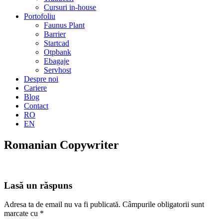
Cursuri in-house
Portofoliu
Faunus Plant
Barrier
Startcad
Otpbank
Ebagaje
Servhost
Despre noi
Cariere
Blog
Contact
RO
EN
Romanian Copywriter
Lasă un răspuns
Adresa ta de email nu va fi publicată.
Câmpurile obligatorii sunt
marcate cu
*