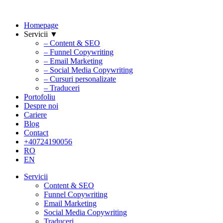
Homepage
Servicii ▼
– Content & SEO
– Funnel Copywriting
– Email Marketing
– Social Media Copywriting
– Cursuri personalizate
– Traduceri
Portofoliu
Despre noi
Cariere
Blog
Contact
+40724190056
RO
EN
Servicii
Content & SEO
Funnel Copywriting
Email Marketing
Social Media Copywriting
Traduceri