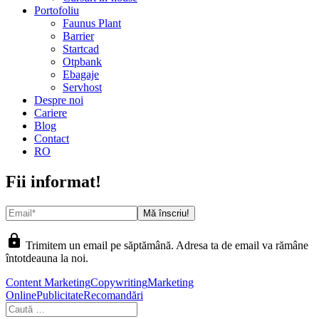
Portofoliu
Faunus Plant
Barrier
Startcad
Otpbank
Ebagaje
Servhost
Despre noi
Cariere
Blog
Contact
RO
Fii informat!
lock
Trimitem un email pe săptămână. Adresa ta de email va rămâne
întotdeauna la noi.
Content Marketing
Copywriting
Marketing
Online
Publicitate
Recomandări