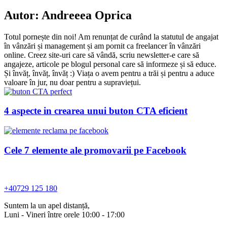
Autor:
Andreeea Oprica
Totul pornește din noi! Am renunțat de curând la statutul de angajat
în vânzări și management și am pornit ca freelancer în vânzări
online. Creez site-uri care să vândă, scriu newsletter-e care să
angajeze, articole pe blogul personal care să informeze și să educe.
Și învăț, învăț, învăț :) Viața o avem pentru a trăi și pentru a aduce
valoare în jur, nu doar pentru a supraviețui.
4 aspecte in crearea unui buton CTA eficient
Cele 7 elemente ale promovarii pe Facebook
+40729 125 180
Suntem la un apel distanță,
Luni - Vineri între orele 10:00 - 17:00