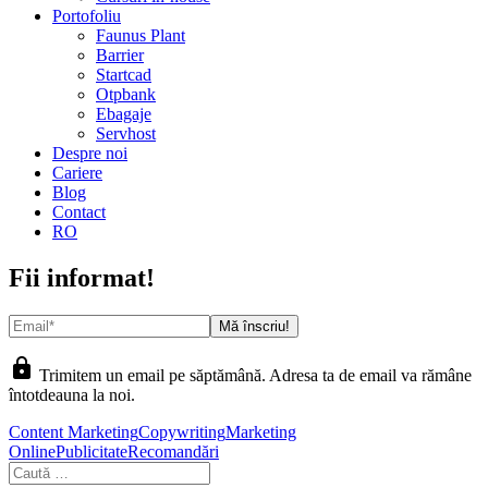
Portofoliu
Faunus Plant
Barrier
Startcad
Otpbank
Ebagaje
Servhost
Despre noi
Cariere
Blog
Contact
RO
Fii informat!
lock
Trimitem un email pe săptămână. Adresa ta de email va rămâne
întotdeauna la noi.
Content Marketing
Copywriting
Marketing
Online
Publicitate
Recomandări