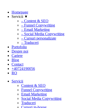
Homepage
Servicii ▼
– Content & SEO
– Funnel Copywriting
– Email Marketing
– Social Media Copywriting
– Cursuri personalizate
– Traduceri
Portofoliu
Despre noi
Cariere
Blog
Contact
+40724190056
RO
Servicii
Content & SEO
Funnel Copywriting
Email Marketing
Social Media Copywriting
Traduceri
Cursuri in-house