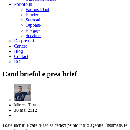
Portofoliu
Faunus Plant
Barrier
Startcad
Otpbank
Ebagaje
Servhost
Despre noi
Cariere
Blog
Contact
RO
Cand brieful e prea brief
Mircea Țara
30 mai 2012
Toate lucrurile care te fac să cedezi psihic într-o agenție, însumate, te