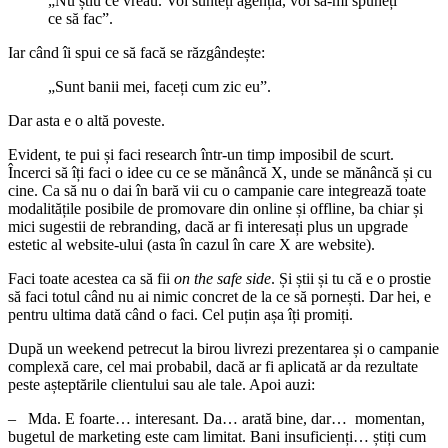
„Nu știu ce vreau. Voi sunteți agenția, voi să-mi spuneți
ce să fac”.
Iar când îi spui ce să facă se răzgândește:
„Sunt banii mei, faceți cum zic eu”.
Dar asta e o altă poveste.
Evident, te pui și faci research într-un timp imposibil de scurt.
Încerci să îți faci o idee cu ce se mănâncă X, unde se mănâncă și cu
cine. Ca să nu o dai în bară vii cu o campanie care integrează toate
modalitățile posibile de promovare din online și offline, ba chiar și
mici sugestii de rebranding, dacă ar fi interesați plus un upgrade
estetic al website-ului (asta în cazul în care X are website).
Faci toate acestea ca să fii
on the safe side
. Și știi și tu că e o prostie
să faci totul când nu ai nimic concret de la ce să pornești. Dar hei, e
pentru ultima dată când o faci. Cel puțin așa îți promiți.
După un weekend petrecut la birou livrezi prezentarea și o campanie
complexă care, cel mai probabil, dacă ar fi aplicată ar da rezultate
peste așteptările clientului sau ale tale. Apoi auzi:
– Mda. E foarte… interesant. Da… arată bine, dar… momentan,
bugetul de marketing este cam limitat. Bani insuficienți… știți cum