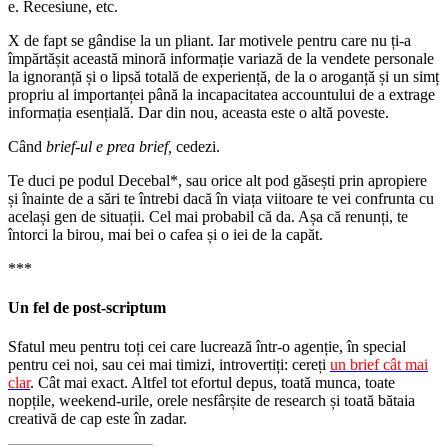
e. Recesiune, etc.
X de fapt se gândise la un pliant. Iar motivele pentru care nu ți-a
împărtășit această minoră informație variază de la vendete personale
la ignoranță și o lipsă totală de experiență, de la o aroganță și un simț
propriu al importanței până la incapacitatea accountului de a extrage
informația esențială. Dar din nou, aceasta este o altă poveste.
Când
brief-ul e prea brief,
cedezi.
Te duci pe podul Decebal*, sau orice alt pod găsești prin apropiere
și înainte de a sări te întrebi dacă în viața viitoare te vei confrunta cu
același gen de situații. Cel mai probabil că da. Așa că renunți, te
întorci la birou, mai bei o cafea și o iei de la capăt.
***
Un fel de post-scriptum
Sfatul meu pentru toți cei care lucrează într-o agenție, în special
pentru cei noi, sau cei mai timizi, introvertiți: cereți
un brief cât mai
clar
. Cât mai exact. Altfel tot efortul depus, toată munca, toate
nopțile, weekend-urile, orele nesfârșite de research și toată bătaia
creativă de cap este în zadar.