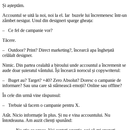
Și așteptăm.
Accountul se uită la noi, noi la el. Iar buzele lui încremenesc într-un
zâmbet nesigur. Unul din designeri sparge gheața:
– Ce fel de campanie vor?
Tăcere.
– Outdoor? Print? Direct marketing?, încearcă apa înghețată
celălalt designer.
Nimic. Din partea cealaltă a biroului unde accountul a încremenit se
aude doar șuieratul vântului. Își încearcă norocul și copywriterul:
– Buget au? Target? +40? Zero Absolut? Doresc o campanie de
informare? Sau una care să stârnească emoții? Online sau offline?
În cele din urmă vine răspunsul:
– Trebuie să facem o campanie pentru X.
Atât. Nicio informație în plus. Și nu e vina accountului. Nu
întotdeauna. Am auzit clienți spunând: