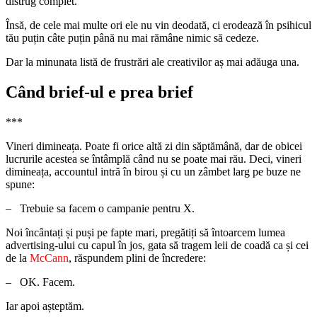
distrug complet.
Însă, de cele mai multe ori ele nu vin deodată, ci erodează în psihicul
tău puțin câte puțin până nu mai rămâne nimic să cedeze.
Dar la minunata listă de frustrări ale creativilor aș mai adăuga una.
Când brief-ul e prea brief
***
Vineri dimineața. Poate fi orice altă zi din săptămână, dar de obicei
lucrurile acestea se întâmplă când nu se poate mai rău. Deci, vineri
dimineața, accountul intră în birou și cu un zâmbet larg pe buze ne
spune:
– Trebuie sa facem o campanie pentru X.
Noi încântați și puși pe fapte mari, pregătiți să întoarcem lumea
advertising-ului cu capul în jos, gata să tragem leii de coadă ca și cei
de la
McCann
, răspundem plini de încredere:
– OK. Facem.
Iar apoi așteptăm.