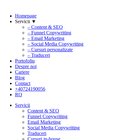
Homepage
Servicii ▼
– Content & SEO
– Funnel Copywriting
– Email Marketing
– Social Media Copywriting
– Cursuri personalizate
– Traduceri
Portofoliu
Despre noi
Cariere
Blog
Contact
+40724190056
RO
Servicii
Content & SEO
Funnel Copywriting
Email Marketing
Social Media Copywriting
Traduceri
Cursuri in-house