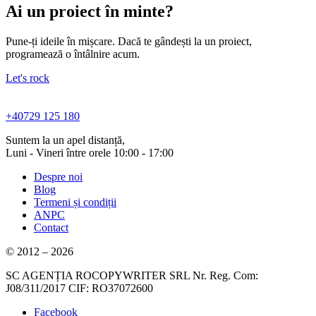
Ai un proiect în minte?
Pune-ți ideile în mișcare. Dacă te gândești la un proiect,
programează o întâlnire acum.
Let's rock
+40729 125 180
Suntem la un apel distanță,
Luni - Vineri între orele 10:00 - 17:00
Despre noi
Blog
Termeni și condiții
ANPC
Contact
© 2012 – 2026
SC AGENȚIA ROCOPYWRITER SRL Nr. Reg. Com:
J08/311/2017 CIF: RO37072600
Facebook