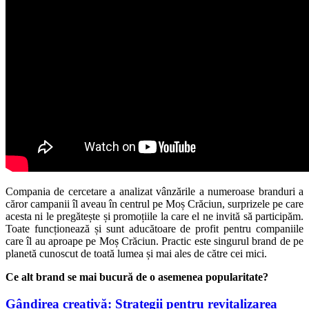
Compania de cercetare a analizat vânzările a numeroase branduri a
căror campanii îl aveau în centrul pe Moș Crăciun, surprizele pe care
acesta ni le pregătește și promoțiile la care el ne invită să participăm.
Toate funcționează și sunt aducătoare de profit pentru companiile
care îl au aproape pe Moș Crăciun. Practic este singurul brand de pe
planetă cunoscut de toată lumea și mai ales de către cei mici.
Ce alt brand se mai bucură de o asemenea popularitate?
Gândirea creativă: Strategii pentru revitalizarea