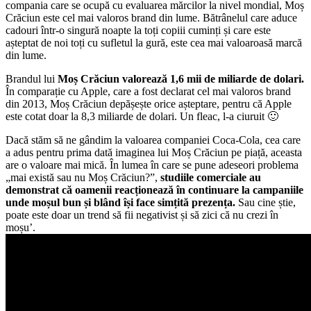
compania care se ocupă cu evaluarea mărcilor la nivel mondial, Moș
Crăciun este cel mai valoros brand din lume. Bătrânelul care aduce
cadouri într-o singură noapte la toți copiii cuminți și care este
așteptat de noi toți cu sufletul la gură, este cea mai valoaroasă marcă
din lume.
Brandul lui
Moș Crăciun valorează 1,6 mii de miliarde de dolari.
În comparație cu Apple, care a fost declarat cel mai valoros brand
din 2013, Moș Crăciun depășește orice așteptare, pentru că Apple
este cotat doar la 8,3 miliarde de dolari. Un fleac, l-a ciuruit 🙂
Dacă stăm să ne gândim la valoarea companiei Coca-Cola, cea care
a adus pentru prima dată imaginea lui Moș Crăciun pe piață, aceasta
are o valoare mai mică. În lumea în care se pune adeseori problema
„mai există sau nu Moș Crăciun?”,
studiile comerciale au
demonstrat că oamenii reacționează în continuare la campaniile
unde moșul bun și blând își face simțită prezența.
Sau cine știe,
poate este doar un trend să fii negativist și să zici că nu crezi în
moșu’.