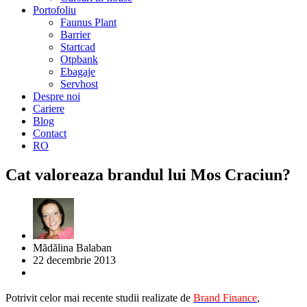
Portofoliu
Faunus Plant
Barrier
Startcad
Otpbank
Ebagaje
Servhost
Despre noi
Cariere
Blog
Contact
RO
Cat valoreaza brandul lui Mos Craciun?
Mădălina Balaban
22 decembrie 2013
Potrivit celor mai recente studii realizate de
Brand Finance
,