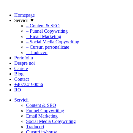
Homepage
Servicii ▼
– Content & SEO
– Funnel Copywriting
– Email Marketing
– Social Media Copywriting
– Cursuri personalizate
– Traduceri
Portofoliu
Despre noi
Cariere
Blog
Contact
+40724190056
RO
Servicii
Content & SEO
Funnel Copywriting
Email Marketing
Social Media Copywriting
Traduceri
Cursuri in-house