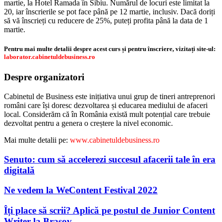
martie, la Hotel Ramada în Sibiu. Numărul de locuri este limitat la
20, iar înscrierile se pot face până pe 12 martie, inclusiv. Dacă doriți
să vă înscrieți cu reducere de 25%, puteți profita până la data de 1
martie.
Pentru mai multe detalii despre acest curs și pentru înscriere, vizitați site-ul:
laborator.cabinetuldebusiness.ro
Despre organizatori
Cabinetul de Business este inițiativa unui grup de tineri antreprenori
români care își doresc dezvoltarea și educarea mediului de afaceri
local. Considerăm că în România există mult potențial care trebuie
dezvoltat pentru a genera o creștere la nivel economic.
Mai multe detalii pe:
www.cabinetuldebusiness.ro
Senuto: cum să accelerezi succesul afacerii tale în era
digitală
Ne vedem la WeContent Festival 2022
Îți place să scrii? Aplică pe postul de Junior Content
Writer la Brașov