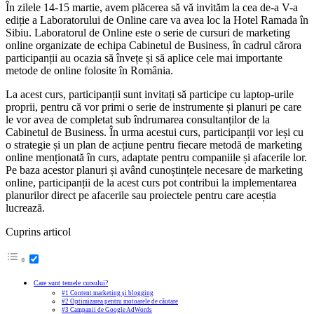
În zilele 14-15 martie, avem plăcerea să vă invităm la cea de-a V-a
ediție a Laboratorului de Online care va avea loc la Hotel Ramada în
Sibiu. Laboratorul de Online este o serie de cursuri de marketing
online organizate de echipa Cabinetul de Business, în cadrul cărora
participanții au ocazia să învețe și să aplice cele mai importante
metode de online folosite în România.
La acest curs, participanții sunt invitați să participe cu laptop-urile
proprii, pentru că vor primi o serie de instrumente și planuri pe care
le vor avea de completat sub îndrumarea consultanților de la
Cabinetul de Business. În urma acestui curs, participanții vor ieși cu
o strategie și un plan de acțiune pentru fiecare metodă de marketing
online menționată în curs, adaptate pentru companiile și afacerile lor.
Pe baza acestor planuri și având cunoștințele necesare de marketing
online, participanții de la acest curs pot contribui la implementarea
planurilor direct pe afacerile sau proiectele pentru care aceștia
lucrează.
Cuprins articol
Care sunt temele cursului?
#1 Content marketing și blogging
#2 Optimizarea pentru motoarele de căutare
#3 Campanii de Google AdWords