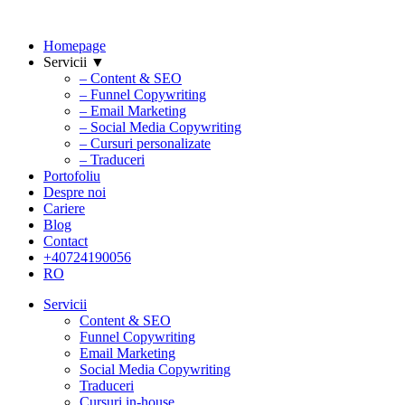
Homepage
Servicii ▼
– Content & SEO
– Funnel Copywriting
– Email Marketing
– Social Media Copywriting
– Cursuri personalizate
– Traduceri
Portofoliu
Despre noi
Cariere
Blog
Contact
+40724190056
RO
Servicii
Content & SEO
Funnel Copywriting
Email Marketing
Social Media Copywriting
Traduceri
Cursuri in-house