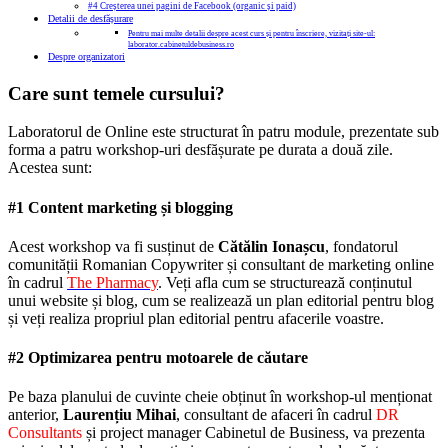
#4 Creșterea unei pagini de Facebook (organic și paid)
Detalii de desfășurare
Pentru mai multe detalii despre acest curs și pentru înscriere, vizitați site-ul:
laborator.cabinetuldebusiness.ro
Despre organizatori
Care sunt temele cursului?
Laboratorul de Online este structurat în patru module, prezentate sub
forma a patru workshop-uri desfășurate pe durata a două zile.
Acestea sunt:
#1 Content marketing și blogging
Acest workshop va fi susținut de
Cătălin Ionașcu
, fondatorul
comunității Romanian Copywriter și consultant de marketing online
în cadrul
The Pharmacy
. Veți afla cum se structurează conținutul
unui website și blog, cum se realizează un plan editorial pentru blog
și veți realiza propriul plan editorial pentru afacerile voastre.
#2 Optimizarea pentru motoarele de căutare
Pe baza planului de cuvinte cheie obținut în workshop-ul menționat
anterior,
Laurențiu Mihai
, consultant de afaceri în cadrul
DR
Consultants
și project manager Cabinetul de Business, va prezenta