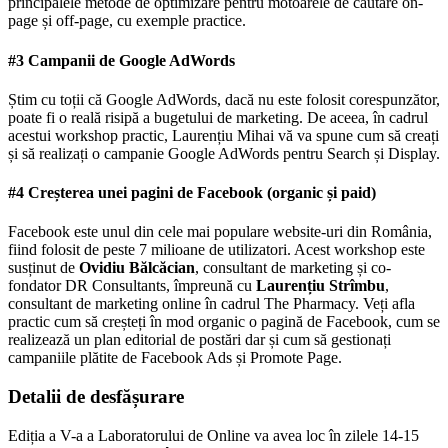
principalele metode de optimizare pentru motoarele de căutare on-
page și off-page, cu exemple practice.
#3 Campanii de Google AdWords
Știm cu toții că Google AdWords, dacă nu este folosit corespunzător,
poate fi o reală risipă a bugetului de marketing. De aceea, în cadrul
acestui workshop practic, Laurențiu Mihai vă va spune cum să creați
și să realizați o campanie Google AdWords pentru Search și Display.
#4 Creșterea unei pagini de Facebook (organic și paid)
Facebook este unul din cele mai populare website-uri din România,
fiind folosit de peste 7 milioane de utilizatori. Acest workshop este
susținut de
Ovidiu Bălcăcian
, consultant de marketing și co-
fondator DR Consultants, împreună cu
Laurențiu Strîmbu
,
consultant de marketing online în cadrul The Pharmacy. Veți afla
practic cum să creșteți în mod organic o pagină de Facebook, cum se
realizează un plan editorial de postări dar și cum să gestionați
campaniile plătite de Facebook Ads și Promote Page.
Detalii de desfășurare
Ediția a V-a a Laboratorului de Online va avea loc în zilele 14-15