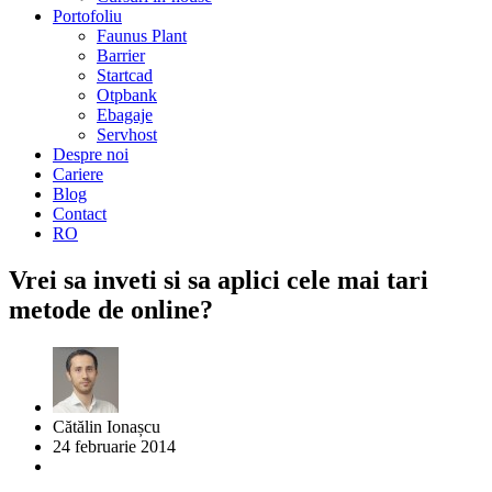
Portofoliu
Faunus Plant
Barrier
Startcad
Otpbank
Ebagaje
Servhost
Despre noi
Cariere
Blog
Contact
RO
Vrei sa inveti si sa aplici cele mai tari
metode de online?
Cătălin Ionașcu
24 februarie 2014