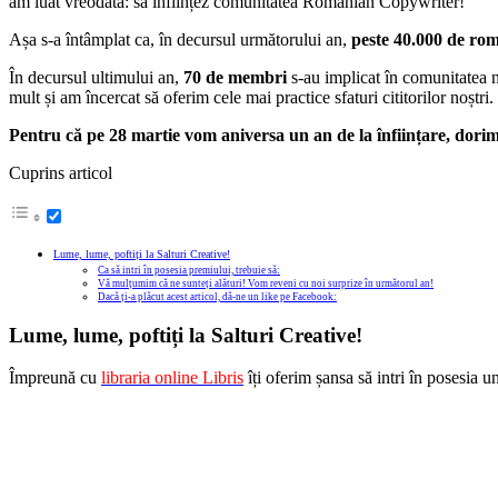
am luat vreodată: să înființez comunitatea Romanian Copywriter!
Așa s-a întâmplat ca, în decursul următorului an,
peste 40.000
de rom
În decursul ultimului an,
70 de membri
s-au implicat în comunitatea n
mult și am încercat să oferim cele mai practice sfaturi cititorilor noștri.
Pentru că pe 28 martie vom aniversa un an de la înființare, dorim
Cuprins articol
Lume, lume, poftiți la Salturi Creative!
Ca să intri în posesia premiului, trebuie să:
Vă mulțumim că ne sunteți alături! Vom reveni cu noi surprize în următorul an!
Dacă ți-a plăcut acest articol, dă-ne un like pe Facebook:
Lume, lume, poftiți la Salturi Creative!
Împreună cu
libraria online
Libris
îți oferim șansa să intri în posesia 