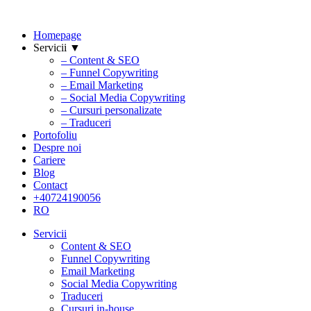
Homepage
Servicii ▼
– Content & SEO
– Funnel Copywriting
– Email Marketing
– Social Media Copywriting
– Cursuri personalizate
– Traduceri
Portofoliu
Despre noi
Cariere
Blog
Contact
+40724190056
RO
Servicii
Content & SEO
Funnel Copywriting
Email Marketing
Social Media Copywriting
Traduceri
Cursuri in-house