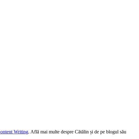
ontent Writing
. Află mai multe despre Cătălin și de pe blogul său