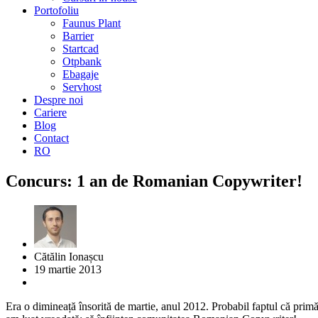
Portofoliu
Faunus Plant
Barrier
Startcad
Otpbank
Ebagaje
Servhost
Despre noi
Cariere
Blog
Contact
RO
Concurs: 1 an de Romanian Copywriter!
Cătălin Ionașcu
19 martie 2013
Era o dimineață însorită de martie, anul 2012. Probabil faptul că prim