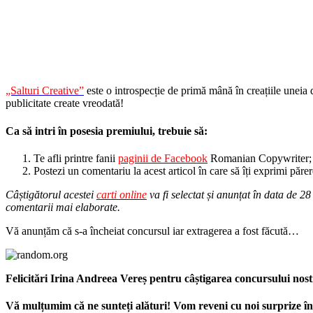
„Salturi Creative”
este o introspecție de primă mână în creațiile uneia 
publicitate create vreodată!
Ca să intri în posesia premiului, trebuie să:
Te afli printre fanii
paginii de Facebook
Romanian Copywriter;
Postezi un comentariu la acest articol în care să îți exprimi păre
Câștigătorul acestei
carti online
va fi selectat și anunțat în data de 
comentarii mai elaborate.
Vă anunțăm că s-a încheiat concursul iar extragerea a fost făcută…
Felicitări Irina Andreea Vereș pentru câștigarea concursului nost
Vă mulțumim că ne sunteți alături! Vom reveni cu noi surprize î