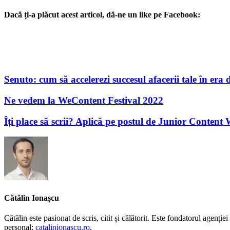
Dacă ți-a plăcut acest articol, dă-ne un like pe Facebook:
Senuto: cum să accelerezi succesul afacerii tale în era d
Ne vedem la WeContent Festival 2022
Îți place să scrii? Aplică pe postul de Junior Content 
Cătălin Ionașcu
Cătălin este pasionat de scris, citit și călătorit. Este fondatorul agen
personal:
catalinionascu.ro
.