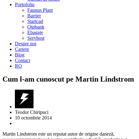
Portofoliu
Faunus Plant
Barrier
Startcad
Otpbank
Ebagaje
Servhost
Despre noi
Cariere
Blog
Contact
RO
Cum l-am cunoscut pe Martin Lindstrom
Teodor Chiripuci
10 octombrie 2014
Martin Lindstrom este un reputat autor de origine daneză,