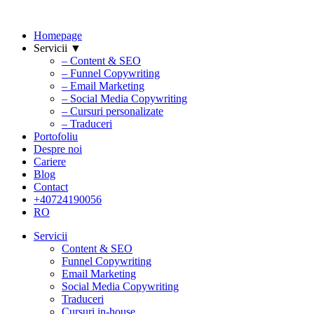
Homepage
Servicii ▼
– Content & SEO
– Funnel Copywriting
– Email Marketing
– Social Media Copywriting
– Cursuri personalizate
– Traduceri
Portofoliu
Despre noi
Cariere
Blog
Contact
+40724190056
RO
Servicii
Content & SEO
Funnel Copywriting
Email Marketing
Social Media Copywriting
Traduceri
Cursuri in-house