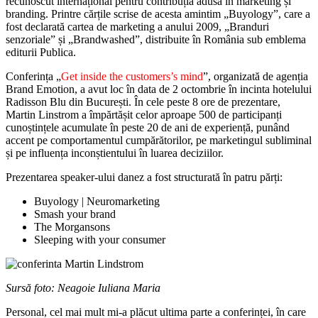
recunoscut internațional pentru contribuția adusă în marketing și
branding. Printre cărțile scrise de acesta amintim „Buyology”, care a
fost declarată cartea de marketing a anului 2009, „Branduri
senzoriale” și „Brandwashed”, distribuite în România sub emblema
editurii Publica.
Conferința „
Get inside the customers’s mind
”, organizată de agenția
Brand Emotion, a avut loc în data de 2 octombrie în incinta hotelului
Radisson Blu din București. În cele peste 8 ore de prezentare,
Martin Linstrom a împărtășit celor aproape 500 de participanți
cunoștințele acumulate în peste 20 de ani de experiență, punând
accent pe comportamentul cumpărătorilor, pe marketingul subliminal
și pe influența inconștientului în luarea deciziilor.
Prezentarea speaker-ului danez a fost structurată în patru părți:
Buyology | Neuromarketing
Smash your brand
The Morgansons
Sleeping with your consumer
Sursă foto: Neagoie Iuliana Maria
Personal, cel mai mult mi-a plăcut ultima parte a conferinței, în care