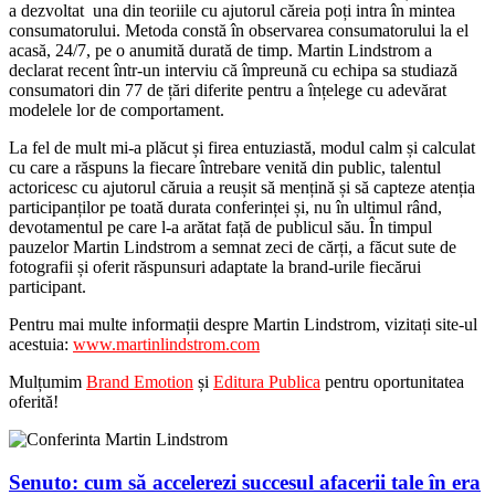
a dezvoltat una din teoriile cu ajutorul căreia poți intra în mintea
consumatorului. Metoda constă în observarea consumatorului la el
acasă, 24/7, pe o anumită durată de timp. Martin Lindstrom a
declarat recent într-un interviu că împreună cu echipa sa studiază
consumatori din 77 de țări diferite pentru a înțelege cu adevărat
modelele lor de comportament.
La fel de mult mi-a plăcut și firea entuziastă, modul calm și calculat
cu care a răspuns la fiecare întrebare venită din public, talentul
actoricesc cu ajutorul căruia a reușit să mențină și să capteze atenția
participanților pe toată durata conferinței și, nu în ultimul rând,
devotamentul pe care l-a arătat față de publicul său. În timpul
pauzelor Martin Lindstrom a semnat zeci de cărți, a făcut sute de
fotografii și oferit răspunsuri adaptate la brand-urile fiecărui
participant.
Pentru mai multe informații despre Martin Lindstrom, vizitați site-ul
acestuia:
www.martinlindstrom.com
Mulțumim
Brand Emotion
și
Editura Publica
pentru oportunitatea
oferită!
Senuto: cum să accelerezi succesul afacerii tale în era