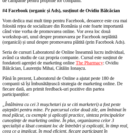
de campanie pentru propriile lor companii.
#4 Facebook (organic și Ads), susținut de Ovidiu Bălcăcian
Vom dedica mai mult timp pentru Facebook, deoarece este cea mai
folosită rețea de socializare din România și este foarte importantă
când vine vorba de promovarea online. Vor avea loc două
workshop-uri, unul despre promovarea pe Facebook neplătită
(organică) și unul despre promovarea plătită (prin Facebook Ads).
Seria de cursuri Laboratorul de Online înseamnă lucru individual,
având ca studiu de caz propria companie. Cursul este susținut de
fondatorii agenției de marketing online
The Pharmacy
: Ovidiu
Bălcăcian, Laurențiu Mihai, Cătălin Ionașcu.
Până în prezent, Laboratorul de Online a ajutat peste 180 de
companii să își îmbunătățească strategia de marketing online. De
fiecare dată, am primit feedback-uri pozitive din partea
participanților:
„Întâlnirea cu cei 3 mușchetari (a se citi marketeri) a fost peste
așteptări pentru mine. Pe parcursul celor două zile, am îmbinat în
mod plăcut, cu exemple și aplicații practice, sinteza principalelor
cunoștințe de marketing online. În plus, organizarea celor 3
specialiști a lăsat constant loc de întrebări și explicații, în timp real,
ceea ce a implicat, în mod eficient, fiecare participant în