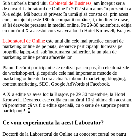
Sub umbrela brand-ului
Cabinetul de Business
, am început seria
de cursuri Laboratorul de Online în 2012 și am ajuns în prezent la a
X-a ediție. Mă bucur să privesc în urmă și să constat că, prin acest
curs, am ajutat peste 180 de companii românești, din diferite orașe,
să își dezvolte prezența în mediul online. Pe 29-30 noiembrie, ediția
cu numărul X a acestui curs va avea loc la Hotel Kronwell, Brașov.
Laboratorul de Online
este unul din cele mai practice cursuri de
marketing online de pe piață, deoarece participanții lucrează pe
propriile laptop-uri, sub îndrumarea trainerilor, la un plan de
marketing online pentru afacerile lor.
Planul fiecărui participant este realizat pas cu pas, în cele două zile
de workshop-uri, și cuprinde cele mai importante metode de
marketing online de la ora actuală: inbound marketing, blogging,
content marketing, SEO, Google AdWords și Facebook.
A X-a ediție va avea loc la Brașov, pe 29-30 noiembrie, la Hotel
Kronwell. Deoarece este ediția cu numărul 10 și ultima din acest an,
vă promitem că va fi o ediție specială, cu o serie de surprize pentru
participanți! 🙂
Ce vom experimenta la acest Laborator?
Doctorii de la Laboratorul de Online au conceput cursul pe patru