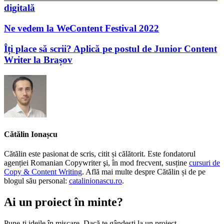
digitală
Ne vedem la WeContent Festival 2022
Îți place să scrii? Aplică pe postul de Junior Content
Writer la Brașov
Cătălin Ionașcu
Cătălin este pasionat de scris, citit și călătorit. Este fondatorul
agenției Romanian Copywriter şi, în mod frecvent, susține
cursuri de
Copy & Content Writing
. Află mai multe despre Cătălin și de pe
blogul său personal:
catalinionascu.ro
.
Ai un proiect în minte?
Pune-ți ideile în mișcare. Dacă te gândești la un proiect,