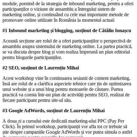
module, pornind de la strategia de inbound marketing, pentru a oferi
participanților o viziune de ansamblu a întregului sistem de
marketing online, și continuând cu cele mai importante metode de
promovare online utilizate în România la momentul actual:
#1 Inbound marketing și blogging, susținut de Cătălin Ionașcu
Această secțiune are rolul de a oferi participanților o perspectivă de
ansamblu asupra sistemului de marketing online. La partea practică,
se va discuta despre blog și vom realiza împreună un plan editorial
pentru blogurile participanților.
#2 SEO, susținut de Laurențiu Mihai
Acest workshop vine în continuarea sesiunii de content marketing,
însă are rolul de a clarifica aspectele tehnice care țin de optimizarea
unui website și a unui blog pentru motoarele de căutare. Partea
practică va consta într-un plan de activități pentru SEO, realizat de
fiecare participant pentru site-ul său.
#3 Google AdWords, susținut de Laurențiu Mihai
A doua zi a cursului este dedicată marketing-ului PPC (Pay Per
Click). În primul workshop, participanții vor afla tot ce trebuie să
știe despre campaniile Google AdWords și vor putea simula o astfel