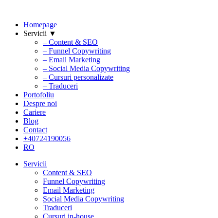
Homepage
Servicii ▼
– Content & SEO
– Funnel Copywriting
– Email Marketing
– Social Media Copywriting
– Cursuri personalizate
– Traduceri
Portofoliu
Despre noi
Cariere
Blog
Contact
+40724190056
RO
Servicii
Content & SEO
Funnel Copywriting
Email Marketing
Social Media Copywriting
Traduceri
Cursuri in-house