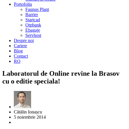
Portofoliu
Faunus Plant
Barrier
Startcad
Otpbank
Ebagaje
Servhost
Despre noi
Cariere
Blog
Contact
RO
Laboratorul de Online revine la Brasov
cu o editie speciala!
Cătălin Ionașcu
5 noiembrie 2014