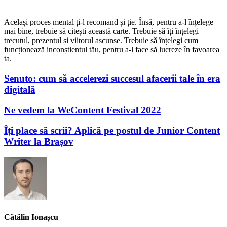
Același proces mental ți-l recomand și ție. Însă, pentru a-l înțelege
mai bine, trebuie să citești această carte. Trebuie să îți înțelegi
trecutul, prezentul și viitorul ascunse. Trebuie să înțelegi cum
funcționează inconștientul tău, pentru a-l face să lucreze în favoarea
ta.
Senuto: cum să accelerezi succesul afacerii tale în era
digitală
Ne vedem la WeContent Festival 2022
Îți place să scrii? Aplică pe postul de Junior Content
Writer la Brașov
Cătălin Ionașcu