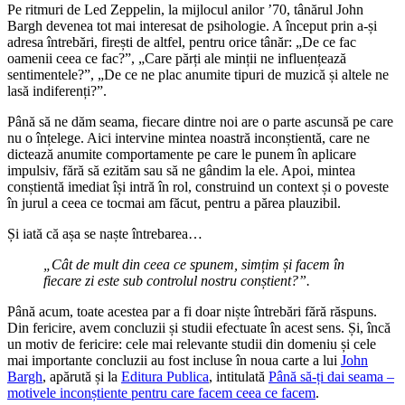
Pe ritmuri de Led Zeppelin, la mijlocul anilor ’70, tânărul John
Bargh devenea tot mai interesat de psihologie. A început prin a-și
adresa întrebări, firești de altfel, pentru orice tânăr: „De ce fac
oamenii ceea ce fac?”, „Care părți ale minții ne influențează
sentimentele?”, „De ce ne plac anumite tipuri de muzică și altele ne
lasă indiferenți?”.
Până să ne dăm seama, fiecare dintre noi are o parte ascunsă pe care
nu o înțelege. Aici intervine mintea noastră inconștientă, care ne
dictează anumite comportamente pe care le punem în aplicare
impulsiv, fără să ezităm sau să ne gândim la ele. Apoi, mintea
conștientă imediat își intră în rol, construind un context și o poveste
în jurul a ceea ce tocmai am făcut, pentru a părea plauzibil.
Și iată că așa se naște întrebarea…
„Cât de mult din ceea ce spunem, simțim și facem în
fiecare zi este sub controlul nostru conștient?”.
Până acum, toate acestea par a fi doar niște întrebări fără răspuns.
Din fericire, avem concluzii și studii efectuate în acest sens. Și, încă
un motiv de fericire: cele mai relevante studii din domeniu și cele
mai importante concluzii au fost incluse în noua carte a lui
John
Bargh
, apărută și la
Editura Publica
, intitulată
Până să-ți dai seama –
motivele inconștiente pentru care facem ceea ce facem
.