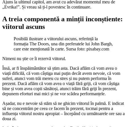
Ajuns la ultimul capitol, am avut cu adevărat momentul meu de
„Evrika!”. Și vreau să ți-l povestesc în continuare.
A treia componentă a minții inconștiente:
viitorul ascuns
Posibilă ilustrare a viitorului ascuns, referință la
formația The Doors, una din preferatele lui John Bargh,
care este menționată în carte. Sursa foto: pixabay.com
Nimeni nu știe ce îi rezervă viitorul.
Însă, ar fi înspăimântător să știm asta. Dacă aflăm că vom avea o
viață dificilă, că vom câștiga mai puțin decât avem nevoie, că vom
suferi, atunci vom trăi mereu cu stres și nu putem performa în
prezent. Dacă aflăm că vom avea o viață fără griji, că vom câștiga
bine și vom avea copii sănătoși, atunci trăim fără griji în prezent,
depunem eforturi mai mici și ne vor scădea performanțele.
Așadar, nu e nevoie să stăm să ne ghicim viitorul în palmă. E indicat
să ne concentrăm pe ceea ce facem în prezent, tocmai pentru a
influența viitorul nostru apropiat – începând cu următoarele ore sau a
doua zi.