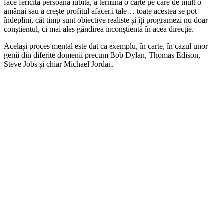
face fericită persoana iubită, a termina o carte pe care de mult o
amânai sau a crește profitul afacerii tale… toate acestea se pot
îndeplini, cât timp sunt obiective realiste și îți programezi nu doar
conștientul, ci mai ales gândirea inconștientă în acea direcție.
Același proces mental este dat ca exemplu, în carte, în cazul unor
genii din diferite domenii precum Bob Dylan, Thomas Edison,
Steve Jobs și chiar Michael Jordan.