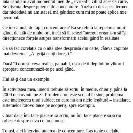
Iată când am avut momentul meu de „Evrika!”, citind această carte.
Se discuta despre puterea de concentrare. Auzisem des acest termen
dar niciodată nu am stat să mă gândesc cum mi se poate aplica mie,
personal.
Ce înseamnă, de fapt, concentrarea? Ea se referă la repetarea unui
gând, de atât de multe ori, încât să îți setezi întregul organism să își
direcționeze forțele asupra transformării acelui gând în realitate.
Ca să fac corelația cu o altă idee desprinsă din carte, câteva capitole
mai devreme: „Ai grijă ce îți dorești.”
Dacă îți dorești ceva realist, palpabil, ușor de îndeplinit în viitorul
apropiat, concentrează-te pe acel gând.
Hai să-ți dau un exemplu.
În activitatea mea, uneori trebuie să scriu, în medie, chiar și până la
2000 de cuvinte pe zi. Problema nu este scrisul în sine, problema
este înțelegerea unui subiect cu care nu am nicio legătură – instalarea
sistemelor fotovoltaice pe acoperiș, spre exemplu.
Chiar dacă îmi face plăcere să scriu, nu îmi face plăcere să scriu
orbește despre ceva ce nu cunosc.
Totuși, aici intervine puterea de concentrare. Las toate celelalte