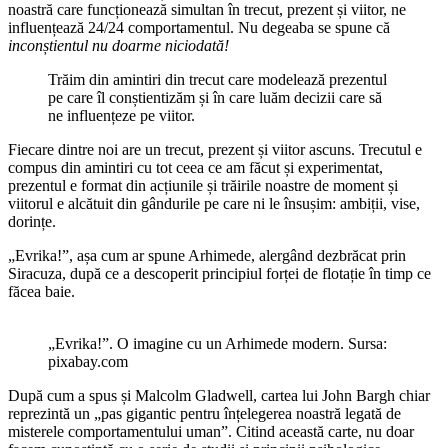
noastră care funcționează simultan în trecut, prezent și viitor, ne
influențează 24/24 comportamentul. Nu degeaba se spune că
inconștientul nu doarme niciodată!
Trăim din amintiri din trecut care modelează prezentul
pe care îl conștientizăm și în care luăm decizii care să
ne influențeze pe viitor.
Fiecare dintre noi are un trecut, prezent și viitor ascuns. Trecutul e
compus din amintiri cu tot ceea ce am făcut și experimentat,
prezentul e format din acțiunile și trăirile noastre de moment și
viitorul e alcătuit din gândurile pe care ni le însușim: ambiții, vise,
dorințe.
„Evrika!”, așa cum ar spune Arhimede, alergând dezbrăcat prin
Siracuza, după ce a descoperit principiul forței de flotație în timp ce
făcea baie.
„Evrika!”. O imagine cu un Arhimede modern. Sursa:
pixabay.com
După cum a spus și Malcolm Gladwell, cartea lui John Bargh chiar
reprezintă un „pas gigantic pentru înțelegerea noastră legată de
misterele comportamentului uman”. Citind această carte, nu doar