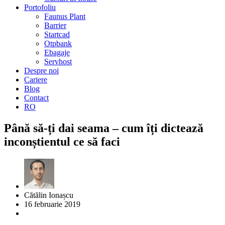
Portofoliu
Faunus Plant
Barrier
Startcad
Otpbank
Ebagaje
Servhost
Despre noi
Cariere
Blog
Contact
RO
Până să-ți dai seama – cum îți dictează
inconștientul ce să faci
Cătălin Ionașcu
16 februarie 2019