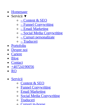
Homepage
Servicii ▼
– Content & SEO
– Funnel Copywriting
– Email Marketing
– Social Media Copywriting
– Cursuri personalizate
– Traduceri
Portofoliu
Despre noi
Cariere
Blog
Contact
+40724190056
RO
Servicii
Content & SEO
Funnel Copywriting
Email Marketing
Social Media Copywriting
Traduceri
Cursuri in-house