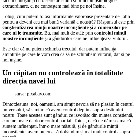
facem cunoștință cu o serie de studii și principii psihologice
extraordinare, ci ne cunoaștem mai bine pe noi înșine.
Totuși, cum putem folosi informațiile valoroase prezentate de John
pentru a deveni cea mai bună variantă a noastră? Răspunsul este prin
conștientizarea minții noastre inconștiente și a comenzilor pe
care ni le transmite
. Ba, mai mult de atât: prin
controlul minții
noastre inconștiente
și a gândurilor care ne influențează viitorul.
Este clar că nu putem schimba trecutul, dar putem influența
amintirile pe care le vom crea ca să ne schimbăm viitorul, dar și pe
noi înșine.
Un căpitan nu controlează în totalitate
direcția navei lui
sursa: pixabay.com
Dintotdeauna, noi, oamenii, am simțit nevoia să ne plasăm în centrul
universului, să simțim că avem control deplin asupra destinului
nostru. Toate acestea sunt gânduri ce izvorăsc din mintea conștientă,
care ne poate da doar control parțial. Totuși, dacă ne dăm seama că
suntem influențați, într-o mare măsură, și de gândurile minții
inconștiente, avem puterea să dobândim și mai mult control asupra