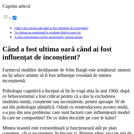
Cuprins articol
Când a fost ultima oară când ai fost influențat de inconștient?
Un căpitan nu controlează în totalitate direcția navei lui
A treia componentă a minții inconștiente: viitorul ascuns
Când a fost ultima oară când ai fost
influențat de inconștient?
Farmecul studiilor desfășurate de John Bargh este următorul: nimeni
nu își aduce aminte să fi fost influențat vreodată de mintea
inconștientă.
Psihologia cognitivă a început să fie în vogă abia în anii 1960, după
ce behaviorismul a fost criticat pentru că a dus la excluderea
studiului minții, conștiente sau inconștiente, pentru aproape 50 de
ani din psihologia științifică. Odată cu reintroducerea acestor studii,
s-a pus din nou problema: care sunt factorii care influențează modul
în care ne comportăm? De ce luăm deciziile pe care le luăm?
Mintea noastră este extraordinară și funcționează atât pe plan
conștient, cât și inconștient, în fiecare zi. Primim zilnic zeci de mii de