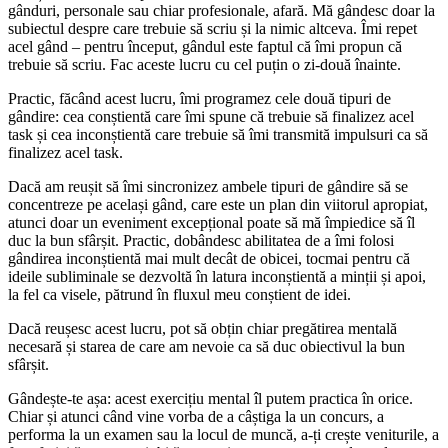
gânduri, personale sau chiar profesionale, afară. Mă gândesc doar la
subiectul despre care trebuie să scriu și la nimic altceva. Îmi repet
acel gând – pentru început, gândul este faptul că îmi propun că
trebuie să scriu. Fac aceste lucru cu cel puțin o zi-două înainte.
Practic, făcând acest lucru, îmi programez cele două tipuri de
gândire: cea conștientă care îmi spune că trebuie să finalizez acel
task și cea inconștientă care trebuie să îmi transmită impulsuri ca să
finalizez acel task.
Dacă am reușit să îmi sincronizez ambele tipuri de gândire să se
concentreze pe același gând, care este un plan din viitorul apropiat,
atunci doar un eveniment excepțional poate să mă împiedice să îl
duc la bun sfârșit. Practic, dobândesc abilitatea de a îmi folosi
gândirea inconștientă mai mult decât de obicei, tocmai pentru că
ideile subliminale se dezvoltă în latura inconștientă a minții și apoi,
la fel ca visele, pătrund în fluxul meu conștient de idei.
Dacă reușesc acest lucru, pot să obțin chiar pregătirea mentală
necesară și starea de care am nevoie ca să duc obiectivul la bun
sfârșit.
Gândește-te așa: acest exercițiu mental îl putem practica în orice.
Chiar și atunci când vine vorba de a câștiga la un concurs, a
performa la un examen sau la locul de muncă, a-ți crește veniturile, a