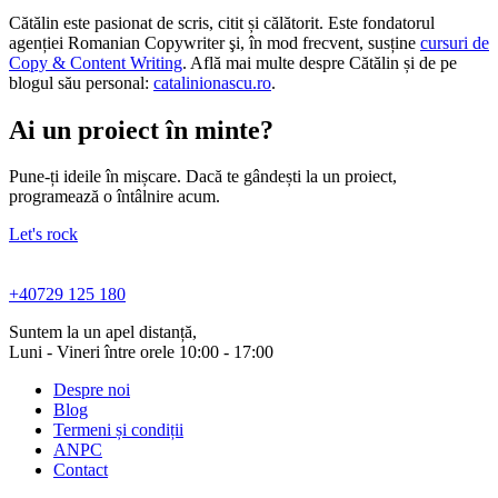
Cătălin este pasionat de scris, citit și călătorit. Este fondatorul
agenției Romanian Copywriter şi, în mod frecvent, susține
cursuri de
Copy & Content Writing
. Află mai multe despre Cătălin și de pe
blogul său personal:
catalinionascu.ro
.
Ai un proiect în minte?
Pune-ți ideile în mișcare. Dacă te gândești la un proiect,
programează o întâlnire acum.
Let's rock
+40729 125 180
Suntem la un apel distanță,
Luni - Vineri între orele 10:00 - 17:00
Despre noi
Blog
Termeni și condiții
ANPC
Contact