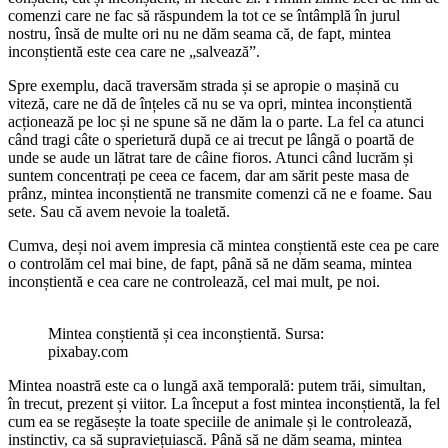
comenzi care ne fac să răspundem la tot ce se întâmplă în jurul
nostru, însă de multe ori nu ne dăm seama că, de fapt, mintea
inconștientă este cea care ne „salvează”.
Spre exemplu, dacă traversăm strada și se apropie o mașină cu
viteză, care ne dă de înțeles că nu se va opri, mintea inconștientă
acționează pe loc și ne spune să ne dăm la o parte. La fel ca atunci
când tragi câte o sperietură după ce ai trecut pe lângă o poartă de
unde se aude un lătrat tare de câine fioros. Atunci când lucrăm și
suntem concentrați pe ceea ce facem, dar am sărit peste masa de
prânz, mintea inconștientă ne transmite comenzi că ne e foame. Sau
sete. Sau că avem nevoie la toaletă.
Cumva, deși noi avem impresia că mintea conștientă este cea pe care
o controlăm cel mai bine, de fapt, până să ne dăm seama, mintea
inconștientă e cea care ne controlează, cel mai mult, pe noi.
Mintea conștientă și cea inconștientă. Sursa:
pixabay.com
Mintea noastră este ca o lungă axă temporală: putem trăi, simultan,
în trecut, prezent și viitor. La început a fost mintea inconștientă, la fel
cum ea se regăsește la toate speciile de animale și le controlează,
instinctiv, ca să supraviețuiască. Până să ne dăm seama, mintea