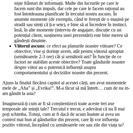
niște frânturi de informații. Multe din lucrurile pe care le
facem sunt din impuls, dar cele pe care le facem rațional au
fost întotdeauna planificate în trecutul nostru ascuns. În
anumite momente (de exemplu, când te ferești de o mașină pe
stradă sau simți că ți-e sete), e bine să ai încredere în instinct,
însă, în alte momente (interviu de angajare, discuție cu un
potențial client, susținerea unei prezentări) este bine mereu să
gândești dinainte.
Viitorul ascuns
: ce efect au planurile noastre viitoare? Ce
obiective, vise și dorințe avem, atât pentru viitorul apropiat
(următoarele 2-3 ore) cât și următorii ani? În funcție de ce
factori ne stabilim aceste obiective? Toate gândurile noastre
despre viitor au o puternică influență asupra
comportamentului și deciziilor noastre din prezent.
Ajuns la finalul fiecărui capitol al acestei cărți, am avut momentele
mele de „Aha” și „Evrika!”. M-a făcut să mă întreb… cum de nu m-
am gândit la asta?
Imaginează-ți cum ar fi să conștientizezi toate aceste trei axe
temporale ale minții tale? Trecutul e trecut, e adevărat că nu îl mai
poți schimba. Totuși, cum ar fi dacă de acum înainte ai avea un
control mai bun al gândurilor din prezent, care îți vor influența
pozitiv viitorul, începând cu următoarele ore sau zile din viața ta?