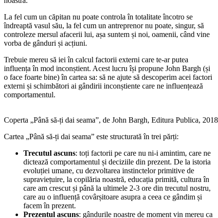
noastră.
La fel cum un căpitan nu poate controla în totalitate încotro se
îndreaptă vasul său, la fel cum un antreprenor nu poate, singur, să
controleze mersul afacerii lui, așa suntem și noi, oamenii, când vine
vorba de gânduri și acțiuni.
Trebuie mereu să iei în calcul factorii externi care te-ar putea
influența în mod inconștient. Acest lucru își propune John Bargh (și
o face foarte bine) în cartea sa: să ne ajute să descoperim acei factori
externi și schimbători ai gândirii inconștiente care ne influențează
comportamentul.
Coperta „Până să-ți dai seama”, de John Bargh, Editura Publica, 2018
Cartea „Până să-ți dai seama” este structurată în trei părți:
Trecutul ascuns
: toți factorii pe care nu ni-i amintim, care ne
dictează comportamentul și deciziile din prezent. De la istoria
evoluției umane, cu dezvoltarea instinctelor primitive de
supraviețuire, la copilăria noastră, educația primită, cultura în
care am crescut și până la ultimele 2-3 ore din trecutul nostru,
care au o influență covârșitoare asupra a ceea ce gândim și
facem în prezent.
Prezentul ascuns
: gândurile noastre de moment vin mereu ca