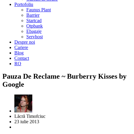
Portofoliu
Faunus Plant
Barrier
Startcad
Otpbank
Ebagaje
Servhost
Despre noi
Cariere
Blog
Contact
RO
Pauza De Reclame ~ Burberry Kisses by
Google
Lăcră Timofciuc
23 iulie 2013