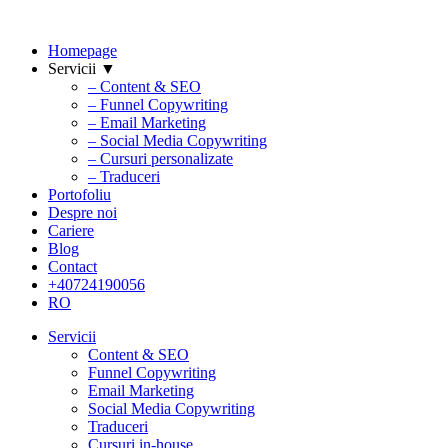
Homepage
Servicii ▼
– Content & SEO
– Funnel Copywriting
– Email Marketing
– Social Media Copywriting
– Cursuri personalizate
– Traduceri
Portofoliu
Despre noi
Cariere
Blog
Contact
+40724190056
RO
Servicii
Content & SEO
Funnel Copywriting
Email Marketing
Social Media Copywriting
Traduceri
Cursuri in-house