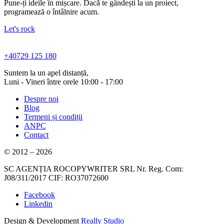
Pune-ți ideile în mișcare. Dacă te gândești la un proiect,
programează o întâlnire acum.
Let's rock
+40729 125 180
Suntem la un apel distanță,
Luni - Vineri între orele 10:00 - 17:00
Despre noi
Blog
Termeni și condiții
ANPC
Contact
© 2012 – 2026
SC AGENȚIA ROCOPYWRITER SRL Nr. Reg. Com:
J08/311/2017 CIF: RO37072600
Facebook
Linkedin
Design & Development
Really Studio