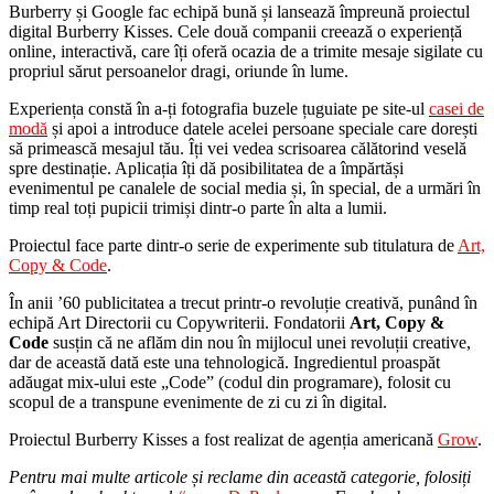
Burberry și Google fac echipă bună și lansează împreună proiectul
digital Burberry Kisses. Cele două companii creează o experiență
online, interactivă, care îți oferă ocazia de a trimite mesaje sigilate cu
propriul sărut persoanelor dragi, oriunde în lume.
Experiența constă în a-ți fotografia buzele țuguiate pe site-ul
casei de
modă
și apoi a introduce datele acelei persoane speciale care dorești
să primească mesajul tău. Îți vei vedea scrisoarea călătorind veselă
spre destinație. Aplicația îți dă posibilitatea de a împărtăși
evenimentul pe canalele de social media și, în special, de a urmări în
timp real toți pupicii trimiși dintr-o parte în alta a lumii.
Proiectul face parte dintr-o serie de experimente sub titulatura de
Art,
Copy & Code
.
În anii ’60 publicitatea a trecut printr-o revoluție creativă, punând în
echipă Art Directorii cu Copywriterii. Fondatorii
Art, Copy &
Code
susțin că ne aflăm din nou în mijlocul unei revoluții creative,
dar de această dată este una tehnologică. Ingredientul proaspăt
adăugat mix-ului este „Code” (codul din programare), folosit cu
scopul de a transpune evenimente de zi cu zi în digital.
Proiectul Burberry Kisses a fost realizat de agenția americană
Grow
.
Pentru mai multe articole și reclame din această categorie, folosiți