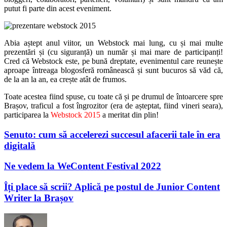
putut fi parte din acest eveniment.
Abia aștept anul viitor, un Webstock mai lung, cu și mai multe
prezentări și (cu siguranță) un număr și mai mare de participanți!
Cred că Webstock este, pe bună dreptate, evenimentul care reunește
aproape întreaga blogosferă românească și sunt bucuros să văd că,
de la an la an, ea crește atât de frumos.
Toate acestea fiind spuse, cu toate că și pe drumul de întoarcere spre
Brașov, traficul a fost îngrozitor (era de așteptat, fiind vineri seara),
participarea la
Webstock 2015
a meritat din plin!
Senuto: cum să accelerezi succesul afacerii tale în era
digitală
Ne vedem la WeContent Festival 2022
Îți place să scrii? Aplică pe postul de Junior Content
Writer la Brașov