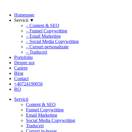
Homepage
Servicii ▼
– Content & SEO
– Funnel Copywriting
– Email Marketing
– Social Media Copywriting
– Cursuri personalizate
– Traduceri
Portofoliu
Despre noi
Cariere
Blog
Contact
+40724190056
RO
Servicii
Content & SEO
Funnel Copywriting
Email Marketing
Social Media Copywriting
Traduceri
Cursuri in-house