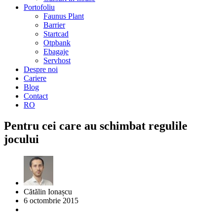
Portofoliu
Faunus Plant
Barrier
Startcad
Otpbank
Ebagaje
Servhost
Despre noi
Cariere
Blog
Contact
RO
Pentru cei care au schimbat regulile
jocului
Cătălin Ionașcu
6 octombrie 2015