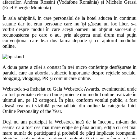
afacerilor, Andrea Rossini (Vodafone România) și Michele Grassi
(Enel Energie Muntenia).
În sala arhiplină, în care personalul de la hotel aducea în continuu
scaune dar tot erau persoane care nu își găseau un loc liber, s-a
vorbit despre modul în care acești oameni au obținut succesul și
recunoașterea pe care o au, prin alegerea unui drum mai puțin
convențional care le-a dus faima departe și cu ajutorul mediului
online.
A doua parte a zilei a constat în trei micro-conferințe desfășurate în
paralel, care au abordat subiecte importante despre rețelele sociale,
blogging, vlogging, PR și comunicare online.
Webstock s-a încheiat cu Gala Webstock Awards, evenimentul unde
au fost premiate cele mai bune proiecte din mediul online realizate în
ultimul an, pe 12 categorii. În plus, conform votului public, a fost
aleasă cea mai vizibilă personalitate din online la categoria Intel
Online Personality of the Year.
Deși nu am participat la Webstock încă de la început, mi-am dat
seama că a fost cea mai mare ediție de până acum, ediția cu cel mai
mare număr de participanți și probabil de părți implicate (companii,
bloggeri, colaboratori, parteneri, voluntari) și sunt mândru că am