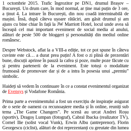
1 octombrie 2015. Trafic îngrozitor pe DN1, drumul Brașov –
București. Un drum care, în mod normal, ar ține mai puțin de 3 ore,
a ținut 4. La intrare în București, din nou coadă interminabilă de
mașini. Însă, după câteva ușoare rătăciri, am găsit drumul și am
ajuns cu bine chiar în față la JW Marriott Hotel, locul unde avea să
înceapă cel mai important eveniment de social media al anului,
alături de peste 500 de bloggeri și personalități din mediul online
românesc.
Despre Webstock, aflat la a VIII-a ediție, tot ce pot spune în câteva
cuvinte este că… a durat prea puțin! A fost o zi plină de prezentări
bune, discuții aprinse în pauză la cafea și poze, multe poze făcute cu
și pentru partenerii de la eveniment. Este totuși o modalitate
frumoasă de promovare dar și de a intra în posesia unui „premiu”
simbolic.
Haideți să vedem în continuare în ce a constat evenimentul organizat
de
Evensys
și Vodafone România.
Prima parte a evenimentului a fost un exercițiu de inspirație asigurat
de o serie de oameni cu recunoaștere media și în online, reuniți sub
tema „The Game Changers”. Pe scenă au urcat Andrei Roșu
(sportiv), Dragoș Lumpan (fotograf), Cabral Ibacka (realizator TV),
Cornel Ilie (solist vocal Vunk), Erwin Albu (antreprenor), Florin
Georgescu (ciclist), alături de doi reprezentanți cu greutate din lumea