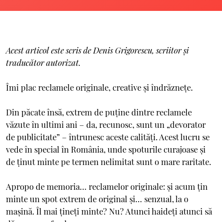
Acest articol este scris de Denis Grigorescu, scriitor și
traducător autorizat.
Îmi plac reclamele originale, creative şi îndrăzneţe.
Din păcate însă, extrem de puţine dintre reclamele
văzute în ultimi ani – da, recunosc, sunt un „devorator
de publicitate” – întrunesc aceste calităţi. Acest lucru se
vede în special în România, unde spoturile curajoase şi
de ţinut minte pe termen nelimitat sunt o mare raritate.
Apropo de memoria… reclamelor originale: şi acum ţin
minte un spot extrem de original şi… senzual, la o
maşină. Îl mai ţineţi minte? Nu? Atunci haideţi atunci să