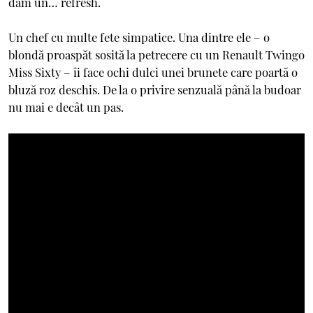
dăm un… refresh.
Un chef cu multe fete simpatice. Una dintre ele – o
blondă proaspăt sosită la petrecere cu un Renault Twingo
Miss Sixty – îi face ochi dulci unei brunete care poartă o
bluză roz deschis. De la o privire senzuală până la budoar
nu mai e decât un pas.