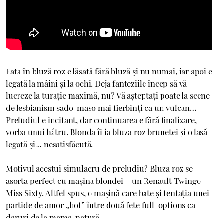
Fata în bluză roz e lăsată fără bluză şi nu numai, iar apoi e
legată la mâini şi la ochi. Deja fanteziile încep să vă
lucreze la turaţie maximă, nu? Vă aşteptaţi poate la scene
de lesbianism sado-maso mai fierbinţi ca un vulcan…
Preludiul e incitant, dar continuarea e fără finalizare,
vorba unui hâtru. Blonda îi ia bluza roz brunetei şi o lasă
legată şi… nesatisfăcută.
Motivul acestui simulacru de preludiu? Bluza roz se
asorta perfect cu maşina blondei – un Renault Twingo
Miss Sixty. Altfel spus, o maşină care bate şi tentaţia unei
partide de amor „hot” între două fete full-options ca
daruri de la mama-natură.