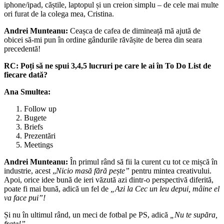
iphone/ipad, căștile, laptopul și un creion simplu – de cele mai multe
ori furat de la colega mea, Cristina.
Andrei Munteanu:
Ceașca de cafea de dimineață mă ajută de
obicei să-mi pun în ordine gândurile răvășite de berea din seara
precedentă!
RC:
Poți să ne spui 3,4,5 lucruri pe care le ai în To Do List de
fiecare dată?
Ana Smultea:
Follow up
Bugete
Briefs
Prezentări
Meetings
Andrei Munteanu:
În primul rând să fii la curent cu tot ce mișcă în
industrie, acest „
Nicio masă fără pește”
pentru mintea creativului.
Apoi, orice idee bună de ieri văzută azi dintr-o perspectivă diferită,
poate fi mai bună, adică un fel de
„Azi la Cec un leu depui, mâine el
va face pui”!
Și nu în ultimul rând, un meci de fotbal pe PS, adică
„Nu te supăra,
frate!”
.