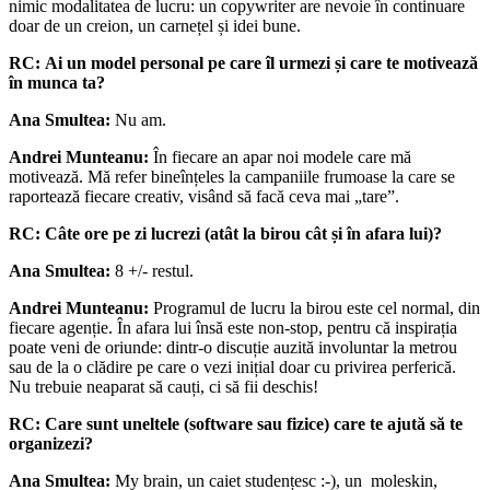
nimic modalitatea de lucru: un copywriter are nevoie în continuare
doar de un creion, un carnețel și idei bune.
RC:
Ai un model personal pe care îl urmezi și care te motivează
în munca ta?
Ana Smultea:
Nu am.
Andrei Munteanu:
În fiecare an apar noi modele care mă
motivează. Mă refer bineînțeles la campaniile frumoase la care se
raportează fiecare creativ, visând să facă ceva mai „tare”.
RC:
Câte ore pe zi lucrezi (atât la birou cât și în afara lui)?
Ana Smultea:
8 +/- restul.
Andrei Munteanu:
Programul de lucru la birou este cel normal, din
fiecare agenție. În afara lui însă este non-stop, pentru că inspirația
poate veni de oriunde: dintr-o discuție auzită involuntar la metrou
sau de la o clădire pe care o vezi inițial doar cu privirea perferică.
Nu trebuie neaparat să cauți, ci să fii deschis!
RC:
Care sunt uneltele (software sau fizice) care te ajută să te
organizezi?
Ana Smultea:
My brain, un caiet studențesc :-), un moleskin,