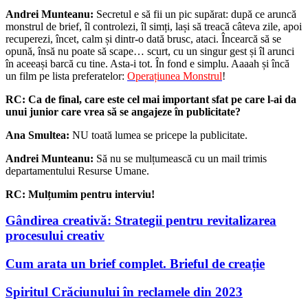
Andrei Munteanu:
Secretul e să fii un pic supărat: după ce aruncă
monstrul de brief, îl controlezi, îl simți, lași să treacă câteva zile, apoi
recuperezi, încet, calm și dintr-o dată brusc, ataci. Încearcă să se
opună, însă nu poate să scape… scurt, cu un singur gest și îl arunci
în aceeași barcă cu tine. Asta-i tot. În fond e simplu. Aaaah și încă
un film pe lista preferatelor:
Operațiunea Monstrul
!
RC:
Ca de final, care este cel mai important sfat pe care l-ai da
unui junior care vrea să se angajeze în publicitate?
Ana Smultea:
NU toată lumea se pricepe la publicitate.
Andrei Munteanu:
Să nu se mulțumească cu un mail trimis
departamentului Resurse Umane.
RC: Mulțumim pentru interviu!
Gândirea creativă: Strategii pentru revitalizarea
procesului creativ
Cum arata un brief complet. Brieful de creație
Spiritul Crăciunului în reclamele din 2023