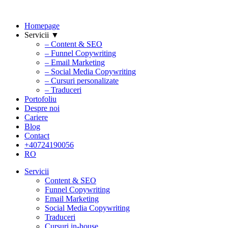
Homepage
Servicii ▼
– Content & SEO
– Funnel Copywriting
– Email Marketing
– Social Media Copywriting
– Cursuri personalizate
– Traduceri
Portofoliu
Despre noi
Cariere
Blog
Contact
+40724190056
RO
Servicii
Content & SEO
Funnel Copywriting
Email Marketing
Social Media Copywriting
Traduceri
Cursuri in-house