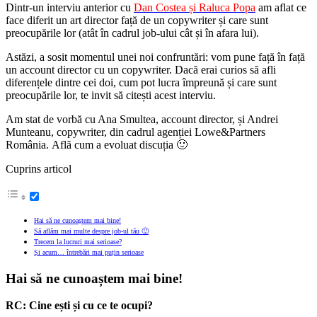
Dintr-un interviu anterior cu
Dan Costea și Raluca Popa
am aflat ce
face diferit un art director față de un copywriter și care sunt
preocupările lor (atât în cadrul job-ului cât și în afara lui).
Astăzi, a sosit momentul unei noi confruntări: vom pune față în față
un account director cu un copywriter. Dacă erai curios să afli
diferențele dintre cei doi, cum pot lucra împreună și care sunt
preocupările lor, te invit să citești acest interviu.
Am stat de vorbă cu Ana Smultea, account director, și Andrei
Munteanu, copywriter, din cadrul agenției Lowe&Partners
România. Află cum a evoluat discuția 🙂
Cuprins articol
Hai să ne cunoaștem mai bine!
Să aflăm mai multe despre job-ul tău 🙂
Trecem la lucruri mai serioase?
Și acum… întrebări mai puțin serioase
Hai să ne cunoaștem mai bine!
RC:
Cine ești și cu ce te ocupi?