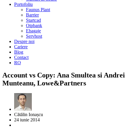
Portofoliu
Faunus Plant
Barrier
Startcad
Otpbank
Ebagaje
Servhost
Despre noi
Cariere
Blog
Contact
RO
Account vs Copy: Ana Smultea si Andrei
Munteanu, Lowe&Partners
Cătălin Ionașcu
24 iunie 2014