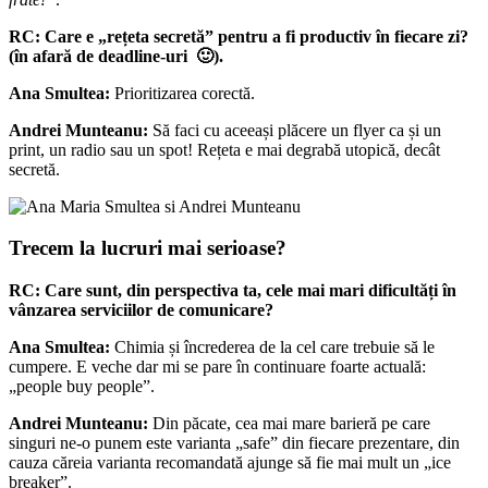
RC:
Care e „rețeta secretă” pentru a fi productiv în fiecare zi?
(în afară de deadline-uri 🙂
).
Ana Smultea:
Prioritizarea corectă.
Andrei Munteanu:
Să faci cu aceeași plăcere un flyer ca și un
print, un radio sau un spot! Rețeta e mai degrabă utopică, decât
secretă.
Trecem la lucruri mai serioase?
RC:
Care sunt, din perspectiva ta, cele mai mari dificultăți în
vânzarea serviciilor de comunicare?
Ana Smultea:
Chimia și încrederea de la cel care trebuie să le
cumpere. E veche dar mi se pare în continuare foarte actuală:
„people buy people”.
Andrei Munteanu:
Din păcate, cea mai mare barieră pe care
singuri ne-o punem este varianta „safe” din fiecare prezentare, din
cauza căreia varianta recomandată ajunge să fie mai mult un „ice
breaker”.