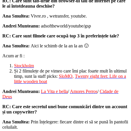
RC:
Care sunt tab-urile din browser-ul tău de internet pe care
le ai întotdeauna deschise?
Ana Smultea:
Vivre.ro , wetransfer, youtube.
Andrei Munteanu:
adsoftheworld/youtube/gsp
RC:
Care sunt filmele care ocupă top 3 în preferințele tale?
Ana Smultea:
Aici le schimb de la an la an 🙂
Acum ar fi :
Stockholm
Și 2 filmulețe de pe vimeo care îmi plac foarte mult în ultimul
timp, sunt la staff picks:
SloMO
,
Twenty eight feet: Life on a
little wooden boat
Andrei Munteanu:
La Vita e bella
/
Amores Perros
/
Cidade de
Deus
RC:
Care este secretul unei bune comunicări dintre un account
și un copywriter?
Ana Smultea:
Prin înțelegere: fiecare dintre ei să se pună în pantofii
celuilalt.