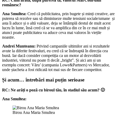
RC:
Cum arată, după părerea ta, viitorul MarCom-ului
românesc?
Ana Smultea:
Cred că publicitatea, prin bugete și minți creative, are
puterea să rezolve sau să diminiueze multe tensiuni sociale/umane și
asta îi aduce și o altă valoare, deja se întâmplă destul de mult acest
lucru în lume, însă cred că se va amplifica din ce în ce mai mult și
atunci poate publicitatea va aduce ceva mai valoros în viețile
noastre.
Andrei Munteanu:
Privind campaniile ultimilor ani si rezultatele
avute la diferite festivaluri, eu cred că se îndreaptă în direcția cea
bună. Iar dacă consider competiția ca un motor al dezvoltării
industriei, viitorul nu poate fi decât „bright”. Și aici am și un
exemplu concret: Văru’ (campania Lowe&Partners) vs Mercador,
unde ștacheta a fost ridicată tot mai sus de fiecare competitor.
Și acum… întrebări mai puțin serioase
RC: Ne arăți o poză cu biroul tău, în stadiul său acum? 🙂
Ana Smultea:
Birou Ana Maria Smultea