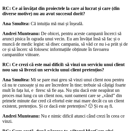
RC:
Ce ai învățat din proiectele la care ai lucrat și care (din
diverse motive) nu au avut succesul dorit?
Ana Smultea:
Că intuiția mă mai și înșeală.
Andrei Munteanu:
De obicei, pentru aceste campanii încerci să
arunci pisica în ograda unui vecin. Eu am învățat însă să fac și o
muncă de medic legist: să disec campania, să văd ce nu i-a priit și de
ce și să încerc să folosesc informațiile obținute în favoarea
campaniilor viitoare.
RC:
Ce crezi că este mai dificil: să vinzi un serviciu unui client
nou sau să livrezi un serviciu unui client pretențios?
Ana Smultea:
Mi se pare mai greu să vinzi unui client nou pentru
că nu te cunoaște și nu are încredere în tine; trebuie să câștigi foarte
mult în fața lui, e firesc să fie așa. Nu știu dacă este neapărat un
proces mai lung cu un client nou, sunt oameni care se „vând” din
primele minute dar cred că efortul este mai mare decât cu un client
existent, pretențios. Și ce dacă este pretențios? 🙂 Și eu aș fi.
Andrei Munteanu:
Nu e nimic dificil atunci când crezi în ceea ce
vinzi.