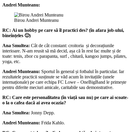
Andrei Munteanu:
Birou Andrei Munteanu
RC:
Ai un hobby pe care să îl practici des? (în afara job-ului,
bineînțeles 🙂
)
Ana Smultea:
Cât de cât constant: croitoria și decorațiunile
interioare. N-am reusit să mă decid, așa că în rest fac multe și de
toate: tenis, zbor cu parapanta, surf , chitară, kangoo jumps, pilates,
yoga, etc.
Andrei Munteanu:
Sportul în general și fotbalul în particular. Iar
rezultatele practicii susținute se văd acum în invitațiile (unele
internaționale) pe care echipa FC Lowe – OneBigBand le primește
pentru diferite meciuri amicale, caritabile sau demonstrative.
RC:
Care este personalitatea (în viață sau nu) pe care ai scoate-
o la o cafea dacă ai avea ocazia?
Ana Smultea:
Jonny Depp.
Andrei Munteanu:
Frida Kahlo.