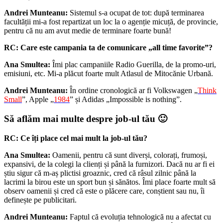
Andrei Munteanu:
Sistemul s-a ocupat de tot: după terminarea
facultății mi-a fost repartizat un loc la o agenție micuță, de provincie,
pentru că nu am avut medie de terminare foarte bună!
RC: Care este campania ta de comunicare „all time favorite”?
Ana Smultea:
Îmi plac campaniile Radio Guerilla, de la promo-uri,
emisiuni, etc. Mi-a plăcut foarte mult Atlasul de Mitocănie Urbană.
Andrei Munteanu:
În ordine cronologică ar fi Volkswagen „
Think
Small
”, Apple „
1984
” și Adidas „Impossible is nothing”.
Să aflăm mai multe despre job-ul tău 🙂
RC:
Ce îți place cel mai mult la job-ul tău?
Ana Smultea:
Oamenii, pentru că sunt diverși, colorați, frumoși,
expansivi, de la colegi la clienți și până la furnizori. Dacă nu ar fi ei
știu sigur că m-aș plictisi groaznic, cred că râsul zilnic până la
lacrimi la birou este un sport bun și sănătos. Îmi place foarte mult să
observ oamenii și cred că este o plăcere care, conștient sau nu, îi
definește pe publicitari.
Andrei Munteanu:
Faptul că evoluția tehnologică nu a afectat cu