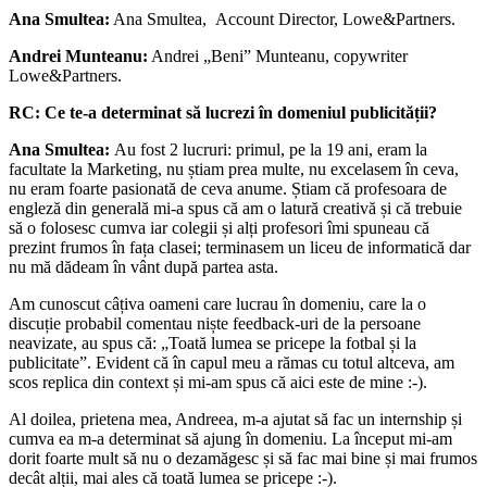
Ana Smultea:
Ana Smultea, Account Director, Lowe&Partners.
Andrei Munteanu:
Andrei „Beni” Munteanu, copywriter
Lowe&Partners.
RC: Ce te-a determinat să lucrezi în domeniul publicității?
Ana Smultea:
Au fost 2 lucruri: primul, pe la 19 ani, eram la
facultate la Marketing, nu știam prea multe, nu excelasem în ceva,
nu eram foarte pasionată de ceva anume. Știam că profesoara de
engleză din generală mi-a spus că am o latură creativă și că trebuie
să o folosesc cumva iar colegii și alți profesori îmi spuneau că
prezint frumos în fața clasei; terminasem un liceu de informatică dar
nu mă dădeam în vânt după partea asta.
Am cunoscut câțiva oameni care lucrau în domeniu, care la o
discuție probabil comentau niște feedback-uri de la persoane
neavizate, au spus că: „Toată lumea se pricepe la fotbal și la
publicitate”. Evident că în capul meu a rămas cu totul altceva, am
scos replica din context și mi-am spus că aici este de mine :-).
Al doilea, prietena mea, Andreea, m-a ajutat să fac un internship și
cumva ea m-a determinat să ajung în domeniu. La început mi-am
dorit foarte mult să nu o dezamăgesc și să fac mai bine și mai frumos
decât alții, mai ales că toată lumea se pricepe :-).