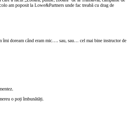
 acolo am poposit la Lowe&Partners unde fac treabă cu drag de
um îmi doream când eram mic…. sau, sau… cel mai bine instructor de
imentez.
mereu o poți îmbunătăți.