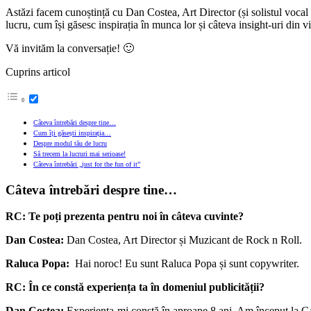
Astăzi facem cunoștință cu Dan Costea, Art Director (și solistul vo
lucru, cum își găsesc inspirația în munca lor și câteva insight-uri din via
Vă invităm la conversație! 🙂
Cuprins articol
Câteva întrebări despre tine…
Cum îți găsești inspirația…
Despre modul tău de lucru
Să trecem la lucruri mai serioase!
Câteva întrebări „just for the fun of it”
Câteva întrebări despre tine…
RC:
Te poți prezenta pentru noi în câteva cuvinte?
Dan Costea:
Dan Costea, Art Director și Muzicant de Rock n Roll.
Raluca Popa:
Hai noroc! Eu sunt Raluca Popa și sunt copywriter.
RC:
În ce constă experiența ta în domeniul publicității?
Dan Costea:
Experiența-mi constă în aproape 8 ani. Am început la Gav