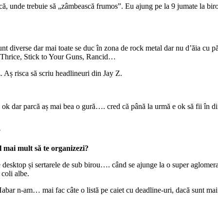
ncă, unde trebuie să „zâmbească frumos”. Eu ajung pe la 9 jumate la bir
unt diverse dar mai toate se duc în zona de rock metal dar nu d’ăia cu pă
 Thrice, Stick to Your Guns, Rancid…
 Aș risca să scriu headlineuri din Jay Z.
dar parcă aș mai bea o gură…. cred că până la urmă e ok să fii în di
?
l mai mult să te organizezi?
esktop și sertarele de sub birou…. când se ajunge la o super aglomerație
coli albe.
ar n-am… mai fac câte o listă pe caiet cu deadline-uri, dacă sunt mai m