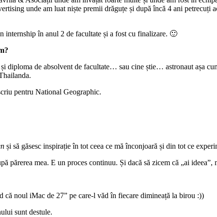
rtising unde am luat niște premii drăguțe și după încă 4 ani petrecuți
ternship în anul 2 de facultate și a fost cu finalizare. 🙂
um?
și diploma de absolvent de facultate… sau cine știe… astronaut așa c
Thailanda.
 scriu pentru National Geographic.
en
și să găsesc inspirație în tot ceea ce mă înconjoară și din tot ce exper
pă părerea mea. E un proces continuu. Și dacă să zicem că „ai ideea”, 
ă noul iMac de 27” pe care-l văd în fiecare dimineață la birou :))
ului sunt destule.