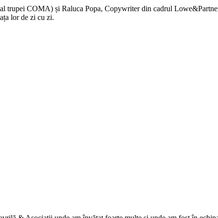
cal al trupei COMA) și Raluca Popa, Copywriter din cadrul Lowe&Partne
ța lor de zi cu zi.
rilă & Asociații unde am învățat foarte multe și unde am fost în echip