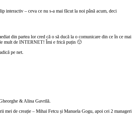
ip interactiv – ceva ce nu s-a mai făcut la noi până acum, deci
ediat din partea lor cred că o să ducă la o comunicare din ce în ce mai
ât de mult de INTERNET! Îmi e frică puțin 🙂
 adică pe net.
av Gheorghe & Alina Gavrilă.
orii mei de creație – Mihai Fetcu și Manuela Gogu, apoi cei 2 manageri