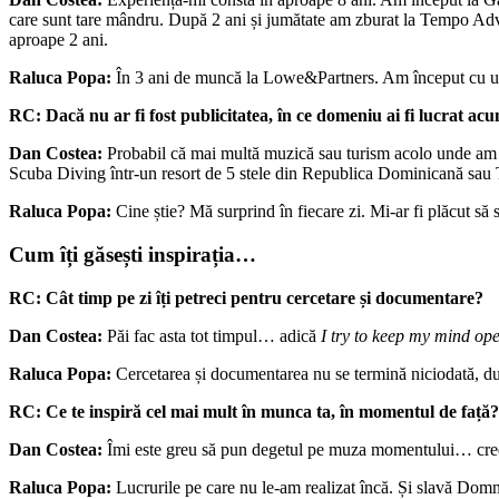
care sunt tare mândru. După 2 ani și jumătate am zburat la Tempo Adve
aproape 2 ani.
Raluca Popa:
În 3 ani de muncă la Lowe&Partners. Am început cu un in
RC:
Dacă nu ar fi fost publicitatea, în ce domeniu ai fi lucrat ac
Dan Costea:
Probabil că mai multă muzică sau turism acolo unde am 
Scuba Diving într-un resort de 5 stele din Republica Dominicană sau 
Raluca Popa:
Cine știe? Mă surprind în fiecare zi. Mi-ar fi plăcut să
Cum îți găsești inspirația…
RC:
Cât timp pe zi îți petreci pentru cercetare și documentare?
Dan Costea:
Păi fac asta tot timpul… adică
I try to keep my mind op
Raluca Popa:
Cercetarea și documentarea nu se termină niciodată, du
RC: Ce te inspiră cel mai mult în munca ta, în momentul de față?
Dan Costea:
Îmi este greu să pun degetul pe muza momentului… cred c
Raluca Popa:
Lucrurile pe care nu le-am realizat încă. Și slavă Domn