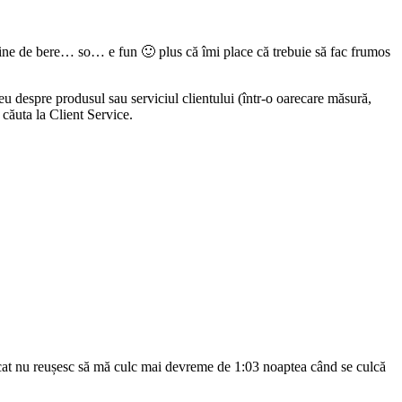
âine de bere… so… e fun 🙂 plus că îmi place că trebuie să fac frumos
 eu despre produsul sau serviciul clientului (într-o oarecare măsură,
căuta la Client Service.
ulcat nu reușesc să mă culc mai devreme de 1:03 noaptea când se culcă