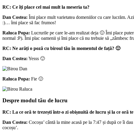
RC:
Ce îți place cel mai mult la meseria ta?
Dan Costea:
Îmi place mult varietatea domeniilor cu care lucrăm. Azi
:)… îmi place să fac frumos!
Raluca Popa:
Lucrurile pe care le-am realizat deja 🙂 Îmi place putere
normal :P). Îmi plac oamenii și îmi place că nu trebuie să „zâmbesc fr
RC: Ne arăți o poză cu biroul tău în momentul de față? 🙂
Dan Costea:
Yesss 🙂
Raluca Popa:
Fie 🙂
Despre modul tău de lucru
RC:
La ce oră te trezești într-o zi obișnuită de lucru și la ce oră te
Dan Costea:
Cocoșu’ cântă la mine acasă pe la 7:47 și după ce îi dau
cocoșu’.