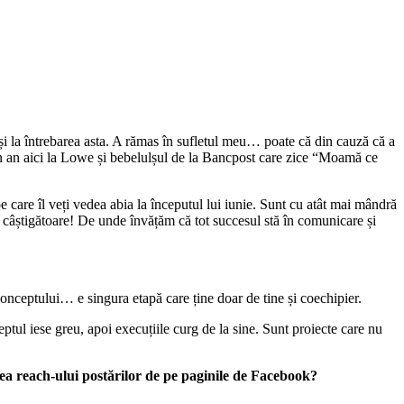
și la întrebarea asta. A rămas în sufletul meu… poate că din cauză că a
un an aici la Lowe și bebelulșul de la Bancpost care zice “Moamă ce
are îl veți vedea abia la începutul lui iunie. Sunt cu atât mai mândră
ost câștigătoare! De unde învățăm că tot succesul stă în comunicare și
conceptului… e singura etapă care ține doar de tine și coechipier.
tul iese greu, apoi execuțiile curg de la sine. Sunt proiecte care nu
rea reach-ului postărilor de pe paginile de Facebook?