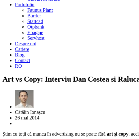
Portofoliu
Faunus Plant
Barrier
Startcad
Otpbank
Ebagaje
Servhost
Despre noi
Cariere
Blog
Contact
RO
Art vs Copy: Interviu Dan Costea si Ralu
Cătălin Ionașcu
26 mai 2014
Știm cu toții că munca în advertising nu se poate fără
art și copy
, ace