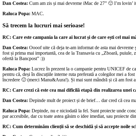
Dan Costea:
Cum am zis și mai devreme iMac de 27” 🙂 I’m lovin’ i
Raluca Popa:
MAC.
Să trecem la lucruri mai serioase!
RC:
Care este campania la care ai lucrat și de care ești cel mai 
Dan Costea:
Oooof uite că deja te-am informat de asta mai devreme și
fost și prima mai importantă, cea de la Transavia cu „Zboară, puiule, 
ofertă la Bancpost” :))
Raluca Popa:
Lucrez în prezent la o campanie pentru UNICEF de care 
pentru că, deși în discuțiile interne ruta preferată a colegilor mei a fo
încredere 🙂 (merci Manu&Aura!). Și mai sunt mândră și că am fost age
RC:
Care crezi că este cea mai dificilă etapă din realizarea unei
Dan Costea:
Depinde mult de proiect și de brief… dar cred că cea mai 
Raluca Popa:
Depinde, nu e niciodată la fel. Sunt proiecte unde conc
par accesibile, dar cu toate astea găsim o idee imediat, sau proiecte d
RC:
Cum determinăm clienții să se deschidă și să accepte noile sc