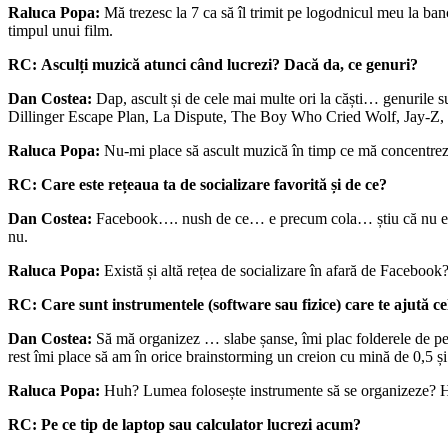
Raluca Popa:
Mă trezesc la 7 ca să îl trimit pe logodnicul meu la ba
timpul unui film.
RC: Asculți muzică atunci când lucrezi? Dacă da, ce genuri?
Dan Costea:
Dap, ascult și de cele mai multe ori la căști… genurile s
Dillinger Escape Plan, La Dispute, The Boy Who Cried Wolf, Jay-Z,
Raluca Popa:
Nu-mi place să ascult muzică în timp ce mă concentrez.
RC: Care este rețeaua ta de socializare favorită și de ce?
Dan Costea:
Facebook…. nush de ce… e precum cola… știu că nu e ok 
nu.
Raluca Popa:
Există și altă rețea de socializare în afară de Facebook
RC: Care sunt instrumentele (software sau fizice) care te ajută ce
Dan Costea:
Să mă organizez … slabe șanse, îmi plac folderele de pe d
rest îmi place să am în orice brainstorming un creion cu mină de 0,5 și 
Raluca Popa:
Huh? Lumea folosește instrumente să se organizeze? Hab
RC: P
e ce tip de laptop sau calculator lucrezi acum?