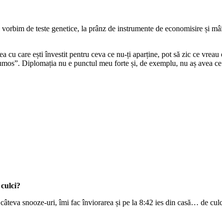
 vorbim de teste genetice, la prânz de instrumente de economisire și m
a cu care ești învestit pentru ceva ce nu-ți aparține, pot să zic ce vreau
umos”. Diplomația nu e punctul meu forte și, de exemplu, nu aș avea ce 
 culci?
 câteva snooze-uri, îmi fac înviorarea și pe la 8:42 ies din casă… de c