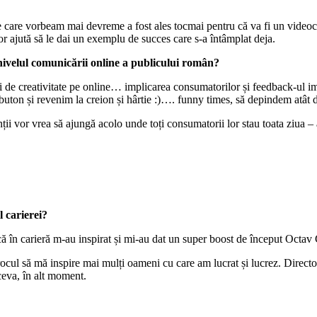
 care vorbeam mai devreme a fost ales tocmai pentru că va fi un videocl
ilor ajută să le dai un exemplu de succes care s-a întâmplat deja.
 nivelul comunicării online a publicului român?
ui de creativitate pe online… implicarea consumatorilor și feedback-ul im
 buton și revenim la creion și hârtie :)…. funny times, să depindem at
ienții vor vrea să ajungă acolo unde toți consumatorii lor stau toata ziua –
l carierei?
că în carieră m-au inspirat și mi-au dat un super boost de început Oct
rocul să mă inspire mai mulți oameni cu care am lucrat și lucrez. Direct
ceva, în alt moment.