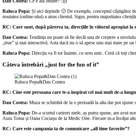
Dan Costea:
Ce e aia online? :)))
Raluca Popa:
Și aici depinde 🙂 De exemplu, conceptul câștigător de
noutatea (online-ului) a atras clientul. Sigur, pentru majoritatea clienț
RC: Care sunt, după părerea ta, direcțiile în viitorul apropiat la
Dan Costea:
Tendința nu poate să fie decât una de creștere a nivelul
„true” și mai interactivă. Asta dacă nu o să apese unu mai mare pe un
Raluca Popa:
Direcția va fi tot înainte, cu sens unic. Cred că toți cl
Câteva întrebări „just for the fun of it”
Raluca Popa&Dan Costea
RC:
Cine este persoana care te-a inspirat cel mai mult de-a lungu
Dan Costea:
Muza se schimbă de la o perioadă la alta dar pot spune 
Raluca Popa:
De-a scurtul carierei mele, aș putea spune, am avut no
Aura Toma și Oana Cociașu de la Medic One. Fiecare m-a învățat alt
RC:
Care este campania ta de comunicare „all time favorite”?