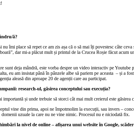
t!
mândru/ă?
 nu îmi place să repet ce am zis așa că o să mai îți povestesc câte ceva 
zboară”, dar mi-a plăcut mult și printul de la Crucea Roșie făcut acum 
sunt deja mândră, este vorba despre un video interactiv pe Youtube pe c
st alta, eu am insistat până în pânzele albe să pariem pe aceasta – și a f
nția aleasă din aproape 20 de agenții care au participat.
 campanii: research-ul, găsirea conceptului sau execuția?
importantă și unde trebuie să storci cât mai mult creierul este găsirea 
eptul vine din prima, apoi ne împotmolim la execuții, sau invers – concep
in domenii uzuale la care nu ne vine nimic. Procesul nu e niciodată fix.
himbări la nivel de online – afișarea unui website în Google, scăde