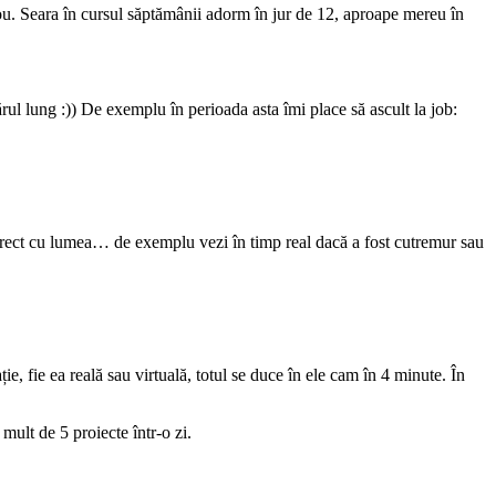
ou. Seara în cursul săptămânii adorm în jur de 12, aproape mereu în
rul lung :)) De exemplu în perioada asta îmi place să ascult la job:
rect cu lumea… de exemplu vezi în timp real dacă a fost cutremur sau
, fie ea reală sau virtuală, totul se duce în ele cam în 4 minute. În
ult de 5 proiecte într-o zi.