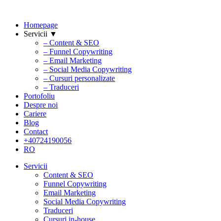
Homepage
Servicii ▼
– Content & SEO
– Funnel Copywriting
– Email Marketing
– Social Media Copywriting
– Cursuri personalizate
– Traduceri
Portofoliu
Despre noi
Cariere
Blog
Contact
+40724190056
RO
Servicii
Content & SEO
Funnel Copywriting
Email Marketing
Social Media Copywriting
Traduceri
Cursuri in-house