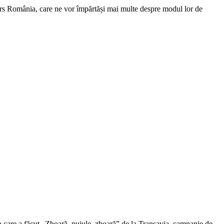
rs România, care ne vor împărtăși mai multe despre modul lor de
a care a făcut „Zboară, puiule, zboară” de la Transavia, campanie de