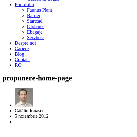
Portofoliu
Faunus Plant
Barrier
Startcad
Otpbank
Ebagaje
Servhost
Despre noi
Cariere
Blog
Contact
RO
propunere-home-page
Cătălin Ionașcu
5 noiembrie 2012