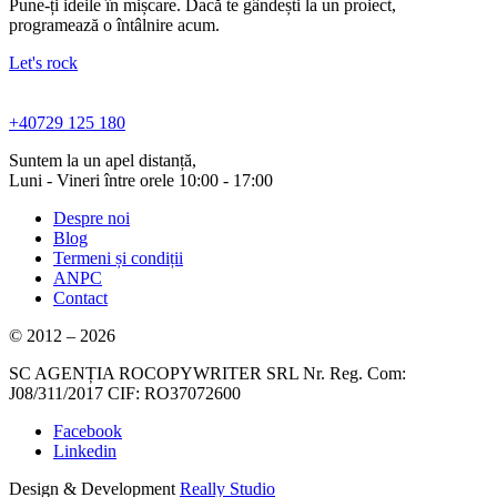
Pune-ți ideile în mișcare. Dacă te gândești la un proiect,
programează o întâlnire acum.
Let's rock
+40729 125 180
Suntem la un apel distanță,
Luni - Vineri între orele 10:00 - 17:00
Despre noi
Blog
Termeni și condiții
ANPC
Contact
© 2012 – 2026
SC AGENȚIA ROCOPYWRITER SRL Nr. Reg. Com:
J08/311/2017 CIF: RO37072600
Facebook
Linkedin
Design & Development
Really Studio