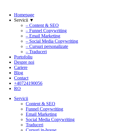
Homepage
Servicii ▼
– Content & SEO
– Funnel Copywriting
– Email Marketing
– Social Media Copywriting
– Cursuri personalizate
– Traduceri
Portofoliu
Despre noi
Cariere
Blog
Contact
+40724190056
RO
Servicii
Content & SEO
Funnel Copywriting
Email Marketing
Social Media Copywriting
Traduceri
Cursuri in-house