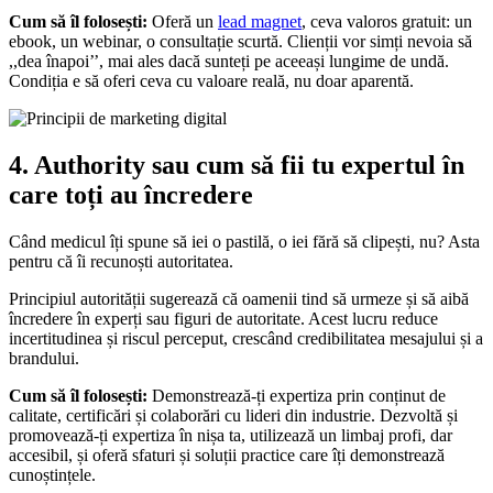
Cum să îl folosești:
Oferă un
lead magnet
, ceva valoros gratuit: un
ebook, un webinar, o consultație scurtă. Clienții vor simți nevoia să
,,dea înapoi’’, mai ales dacă sunteți pe aceeași lungime de undă.
Condiția e să oferi ceva cu valoare reală, nu doar aparentă.
4. Authority sau cum să fii tu expertul în
care toți au încredere
Când medicul îți spune să iei o pastilă, o iei fără să clipești, nu? Asta
pentru că îi recunoști autoritatea.
Principiul autorității sugerează că oamenii tind să urmeze și să aibă
încredere în experți sau figuri de autoritate. Acest lucru reduce
incertitudinea și riscul perceput, crescând credibilitatea mesajului și a
brandului.
Cum să îl folosești:
Demonstrează-ți expertiza prin conținut de
calitate, certificări și colaborări cu lideri din industrie. Dezvoltă și
promovează-ți expertiza în nișa ta, utilizează un limbaj profi, dar
accesibil, și oferă sfaturi și soluții practice care îți demonstrează
cunoștințele.