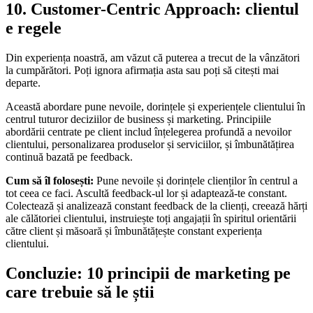
10. Customer-Centric Approach: clientul
e regele
Din experiența noastră, am văzut că puterea a trecut de la vânzători
la cumpărători. Poți ignora afirmația asta sau poți să citești mai
departe.
Această abordare pune nevoile, dorințele și experiențele clientului în
centrul tuturor deciziilor de business și marketing. Principiile
abordării centrate pe client includ înțelegerea profundă a nevoilor
clientului, personalizarea produselor și serviciilor, și îmbunătățirea
continuă bazată pe feedback.
Cum să îl folosești:
Pune nevoile și dorințele clienților în centrul a
tot ceea ce faci. Ascultă feedback-ul lor și adaptează-te constant.
Colectează și analizează constant feedback de la clienți, creează hărți
ale călătoriei clientului, instruiește toți angajații în spiritul orientării
către client și măsoară și îmbunătățește constant experiența
clientului.
Concluzie: 10 principii de marketing pe
care trebuie să le știi