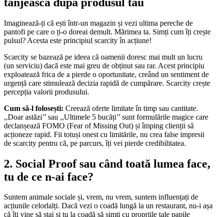
tânjească după produsul tău
Imaginează-ți că ești într-un magazin și vezi ultima pereche de
pantofi pe care o ți-o doreai demult. Mărimea ta. Simți cum îți crește
pulsul? Acesta este principiul scarcity în acțiune!
Scarcity se bazează pe ideea că oamenii doresc mai mult un lucru
(un serviciu) dacă este mai greu de obținut sau rar. Acest principiu
exploatează frica de a pierde o oportunitate, creând un sentiment de
urgență care stimulează decizia rapidă de cumpărare. Scarcity crește
percepția valorii produsului.
Cum să-l folosești:
Creează oferte limitate în timp sau cantitate.
,,Doar astăzi’’ sau ,,Ultimele 5 bucăți’’ sunt formulările magice care
declanșează FOMO (Fear of Missing Out) și împing clienții să
acționeze rapid. Fii totuși onest cu limitările, nu crea false impresii
de scarcity pentru că, pe parcurs, îți vei pierde credibilitatea.
2. Social Proof sau când toată lumea face,
tu de ce n-ai face?
Suntem animale sociale și, vrem, nu vrem, suntem influențați de
acțiunile celorlalți. Dacă vezi o coadă lungă la un restaurant, nu-i așa
că îți vine să stai și tu la coadă să simți cu propriile tale papile