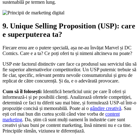
sustenabilă pe termen lung.
9. Unique Selling Proposition (USP): care
e superputerea ta?
Fiecare erou are o putere specială, așa ne-au învățat Marvel și DC
Comics. Care e a ta? Ce poți oferi tu și nimeni altcineva nu poate?
USP este factorul distinctiv care face ca produsul sau serviciul tău să
fie superior alternativelor competitorilor. Un USP puternic trebuie să
fie clar, specific, relevant pentru nevoile consumatorului și greu de
replicat de către concurență. Și da, e o adevărată provocare.
Cum să îl folosești:
Identifică beneficiul unic pe care îl oferi și
informează-i și pe posibilii clienți. Analizează ofertele competiției,
determină ce faci tu diferit sau mai bine, și formulează USP-ul într-o
propoziție concisă și memorabilă. Poate ai o
gândire creativă
. Sau
ești cel mai bun din curtea școlii când vine vorba de
content
marketing
. Da, știm că sunt mulți oameni în industrie care sunt
creativi și/sau buni pe content marketing, însă nimeni nu e ca tine.
Principiile rămân, viziunea te diferențiază.