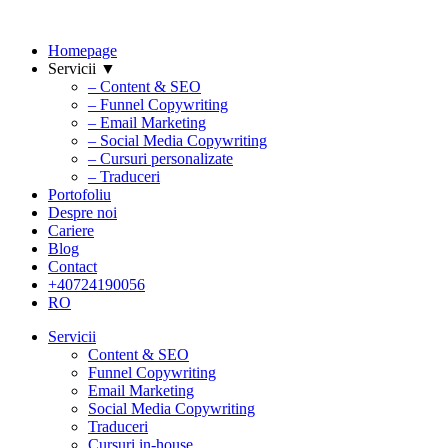
Homepage
Servicii ▼
– Content & SEO
– Funnel Copywriting
– Email Marketing
– Social Media Copywriting
– Cursuri personalizate
– Traduceri
Portofoliu
Despre noi
Cariere
Blog
Contact
+40724190056
RO
Servicii
Content & SEO
Funnel Copywriting
Email Marketing
Social Media Copywriting
Traduceri
Cursuri in-house