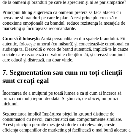
de la oameni și branduri pe care le apreciem și ni se par simpatice?
Principiul liking sugerează că oamenii preferă să facă afaceri cu
persoane și branduri pe care le plac. Acest principiu creează o
conexiune emoțională cu brandul, reduce rezistența la mesajele de
marketing și încurajează recomandările.
Cum să îl folosești:
Arată personalitatea din spatele brandului. Fii
autentic, folosește umorul (cu măsură) și conectează-te emoțional cu
audiența ta. Dezvoltă o voce de brand autentică, implică-te în cauze
sociale care rezonează cu valorile clienților tăi, și creează conținut
care educă și distrează, nu doar vinde.
7. Segmentation sau cum nu toți clienții
sunt creați egal
Încercarea de a mulțumi pe toată lumea e ca și cum ai încerca să
prinzi mai mulți iepuri deodată. Și știm că, de obicei, nu prinzi
niciunul.
Segmentarea implică împărțirea pieței în grupuri distincte de
consumatori cu nevoi, caracteristici sau comportamente similare.
Acest principiu permite mesaje și oferte mai relevante, crește
eficiența campaniilor de marketing și facilitează o mai bună alocare a