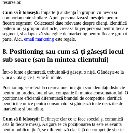
resurselor.
Cum să îl folosești:
Împarte-ți audiența în grupuri cu nevoi și
comportamente similare. Apoi, personalizează mesajele pentru
fiecare segment. Colectează date relevante despre clienți, identifică
pattern-uri și grupuri distincte, creează buyer persona pentru fiecare
segment, și adaptează strategiile de marketing pentru fiecare grup în
parte. Aici,
email marketing
este regele.
8. Positioning sau cum să-ți găsești locul
sub soare (sau în mintea clientului)
Într-o lume aglomerată, trebuie să-ți găsești o nișă. Gândește-te la
Coca Cola și ce-ți vine în minte.
Positioning se referă la crearea unei imagini sau identități distincte
pentru un produs, brand sau companie în mintea consumatorului. O
poziționare eficientă diferențiază brandul de competiție, clarifică
beneficiile unice pentru consumator și ghidează toate deciziile de
marketing și branding.
Cum să îl folosești:
Definește clar ce te face special și comunică
asta în fiecare mesaj. Asigură-te că poziționarea ta este relevantă
pentru publicul țintă, se diferențiază clar față de competiție și este