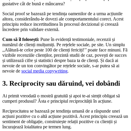
gustative cât de bună e mâncarea?
Social proof se bazează pe tendința oamenilor de a urma acțiunile
altora, considerându-le dovezi ale comportamentului corect. Acest
principiu reduce incertitudinea în procesul decizional și creează
încredere prin validare externă.
Cum să îl folosești:
Pune în evidență testimoniale, recenzii și
numărul de clienți mulțumiți. Pe rețelele sociale, pe site. Un simplu
,,Alătură-te celor peste 100 de clienți fericiți!’’ poate face minuni. Fă
vizibile recenziile clienților, prezintă studii de caz, povești de succes
și utilizează cifre și statistici despre baza ta de clienți. Și dacă ai
nevoie de un ton convingător pe rețelele sociale, s-ar putea să ai
nevoie de
social media copywriting
.
3. Reciprocity sau dăruind, vei dobândi
Ai primit vreodată o mostră gratuită și apoi te-ai simțit obligat să
cumperi produsul? Ăsta e principiul reciprocității în acțiune.
Reciprocitatea se bazează pe tendința umană de a răspunde unei
acțiuni pozitive cu o altă acțiune pozitivă. Acest principiu creează un
sentiment de obligație, construiește relații pozitive cu clienții și
încurajează loialitatea pe termen lung.