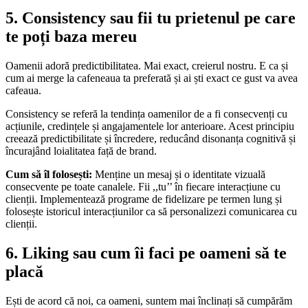
5. Consistency sau fii tu prietenul pe care
te poți baza mereu
Oamenii adoră predictibilitatea. Mai exact, creierul nostru. E ca și
cum ai merge la cafeneaua ta preferată și ai ști exact ce gust va avea
cafeaua.
Consistency se referă la tendința oamenilor de a fi consecvenți cu
acțiunile, credințele și angajamentele lor anterioare. Acest principiu
creează predictibilitate și încredere, reducând disonanța cognitivă și
încurajând loialitatea față de brand.
Cum să îl folosești:
Menține un mesaj și o identitate vizuală
consecvente pe toate canalele. Fii ,,tu’’ în fiecare interacțiune cu
clienții. Implementează programe de fidelizare pe termen lung și
folosește istoricul interacțiunilor ca să personalizezi comunicarea cu
clienții.
6. Liking sau cum îi faci pe oameni să te
placă
Ești de acord că noi, ca oameni, suntem mai înclinați să cumpărăm