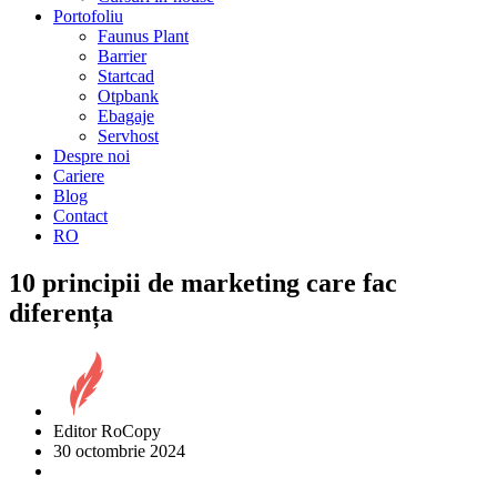
Portofoliu
Faunus Plant
Barrier
Startcad
Otpbank
Ebagaje
Servhost
Despre noi
Cariere
Blog
Contact
RO
10 principii de marketing care fac
diferența
Editor RoCopy
30 octombrie 2024