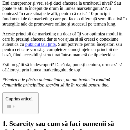
Ești antreprenor și vrei să-ți duci afacerea la următorul nivel? Sau
poate te afli la început de drum în lumea marketingului? Nu
contează în care situație te afli, pentru că există 10 principii
fundamentale de marketing care pot face o diferență semnificativă în
strategiile tale de promovare online și succesul pe termen lung.
Aceste principii de marketing nu doar că îți vor optimiza modul în
care îți prezinți afacerea dar te vor ajuta și să creezi o conexiune
autentică cu
publicul tău țintă
. Sunt potrivite pentru începători sau
pentru cei care vor să-și completeze cunoștințele cu principii de
bază, fiind accesibil și structurat într-o manieră de tip checklist.
Ești pregătit să le descoperi? Dacă da, pune-ți centura, urmează să
călătorești prin lumea marketingului de top!
*Pentru a le păstra autenticitatea, nu am tradus în română
denumirile principiilor, sperăm să fie în regulă pentru tine.
Cuprins articol
1. Scarcity sau cum să faci oamenii să