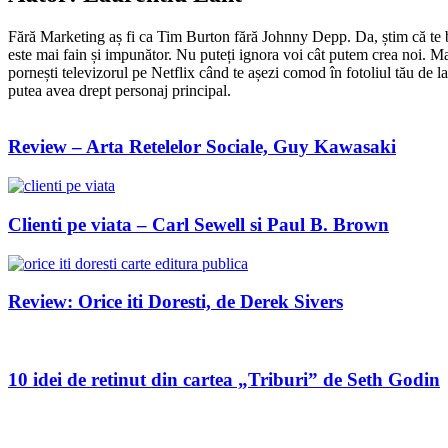
Fără Marketing aș fi ca Tim Burton fără Johnny Depp. Da, știm că te bo
este mai fain și impunător. Nu puteți ignora voi cât putem crea noi. Mar
pornești televizorul pe Netflix când te așezi comod în fotoliul tău de
putea avea drept personaj principal.
Review – Arta Retelelor Sociale, Guy Kawasaki
Clienti pe viata – Carl Sewell si Paul B. Brown
Review: Orice iti Doresti, de Derek Sivers
10 idei de retinut din cartea „Triburi” de Seth Godin