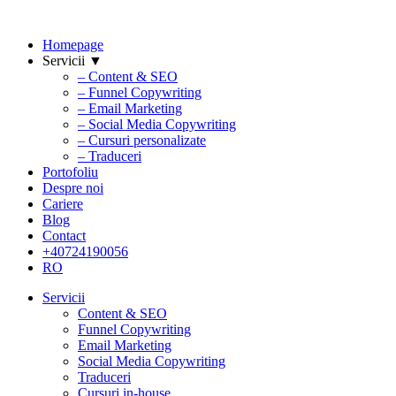
Homepage
Servicii ▼
– Content & SEO
– Funnel Copywriting
– Email Marketing
– Social Media Copywriting
– Cursuri personalizate
– Traduceri
Portofoliu
Despre noi
Cariere
Blog
Contact
+40724190056
RO
Servicii
Content & SEO
Funnel Copywriting
Email Marketing
Social Media Copywriting
Traduceri
Cursuri in-house