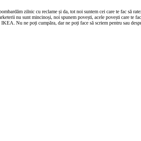
mbardăm zilnic cu reclame și da, tot noi suntem cei care te fac să ratez
keterii nu sunt mincinoși, noi spunem povești, acele povești care te fac s
 la IKEA. Nu ne poți cumpăra, dar ne poți face să scriem pentru sau despr