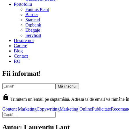
Portofoliu
Faunus Plant
Barrier
Startcad
Otpbank
Ebagaje
Servhost
Despre noi
Cariere
Blog
Contact
RO
Fii informat!
lock
Trimitem un email pe săptămână. Adresa ta de email va rămâne în
Content Marketing
Copywriting
Marketing Online
Publicitate
Recomand
Autor:
Laurentiu Lant