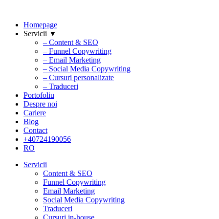
Homepage
Servicii ▼
– Content & SEO
– Funnel Copywriting
– Email Marketing
– Social Media Copywriting
– Cursuri personalizate
– Traduceri
Portofoliu
Despre noi
Cariere
Blog
Contact
+40724190056
RO
Servicii
Content & SEO
Funnel Copywriting
Email Marketing
Social Media Copywriting
Traduceri
Cursuri in-house