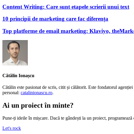
Content Writing: Care sunt etapele scrierii unui text
10 principii de marketing care fac diferența
Top platforme de email marketing: Klaviyo, theMark
Cătălin Ionașcu
Cătălin este pasionat de scris, citit și călătorit. Este fondatorul agen
personal:
catalinionascu.ro
.
Ai un proiect în minte?
Pune-ți ideile în mișcare. Dacă te gândești la un proiect, programează 
Let's rock