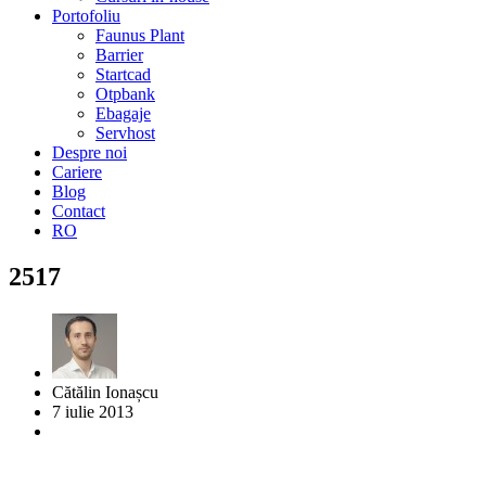
Portofoliu
Faunus Plant
Barrier
Startcad
Otpbank
Ebagaje
Servhost
Despre noi
Cariere
Blog
Contact
RO
2517
Cătălin Ionașcu
7 iulie 2013