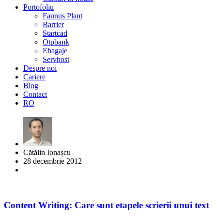
Portofoliu
Faunus Plant
Barrier
Startcad
Otpbank
Ebagaje
Servhost
Despre noi
Cariere
Blog
Contact
RO
Cătălin Ionașcu
28 decembrie 2012
Content Writing: Care sunt etapele scrierii unui text