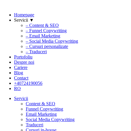
Homepage
Servicii ▼
– Content & SEO
– Funnel Copywriting
– Email Marketing
– Social Media Copywriting
– Cursuri personalizate
– Traduceri
Portofoliu
Despre noi
Cariere
Blog
Contact
+40724190056
RO
Servicii
Content & SEO
Funnel Copywriting
Email Marketing
Social Media Copywriting
Traduceri
Cursuri in-house