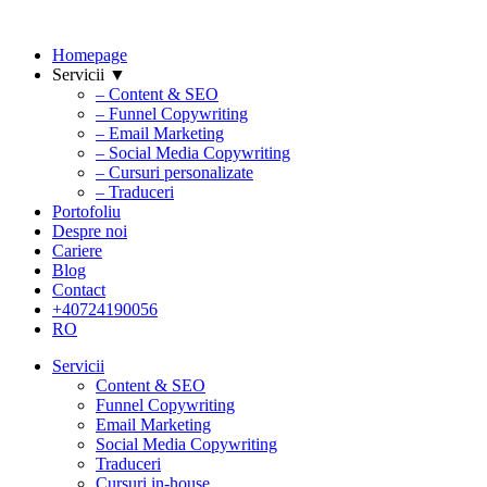
Homepage
Servicii ▼
– Content & SEO
– Funnel Copywriting
– Email Marketing
– Social Media Copywriting
– Cursuri personalizate
– Traduceri
Portofoliu
Despre noi
Cariere
Blog
Contact
+40724190056
RO
Servicii
Content & SEO
Funnel Copywriting
Email Marketing
Social Media Copywriting
Traduceri
Cursuri in-house