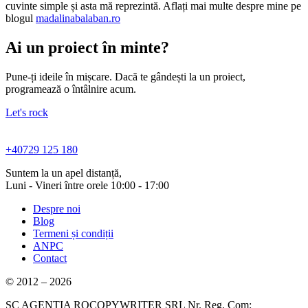
cuvinte simple și asta mă reprezintă. Aflați mai multe despre mine pe
blogul
madalinabalaban.ro
Ai un proiect în minte?
Pune-ți ideile în mișcare. Dacă te gândești la un proiect,
programează o întâlnire acum.
Let's rock
+40729 125 180
Suntem la un apel distanță,
Luni - Vineri între orele 10:00 - 17:00
Despre noi
Blog
Termeni și condiții
ANPC
Contact
© 2012 – 2026
SC AGENȚIA ROCOPYWRITER SRL Nr. Reg. Com: