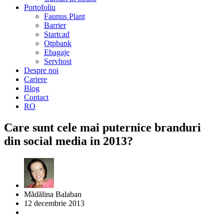
Portofoliu
Faunus Plant
Barrier
Startcad
Otpbank
Ebagaje
Servhost
Despre noi
Cariere
Blog
Contact
RO
Care sunt cele mai puternice branduri
din social media in 2013?
Mădălina Balaban
12 decembrie 2013