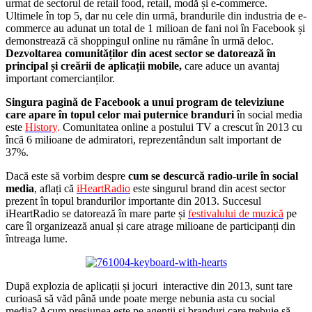
urmat de sectorul de retail food, retail, modă și e-commerce.
Ultimele în top 5, dar nu cele din urmă, brandurile din industria de e-
commerce au adunat un total de 1 milioan de fani noi în Facebook și
demonstrează că shoppingul online nu rămâne în urmă deloc.
Dezvoltarea comunităților din acest sector se datorează în
principal și creării de aplicații mobile,
care aduce un avantaj
important comercianților.
Singura pagină de Facebook a unui program de televiziune
care apare în topul celor mai puternice branduri
în social media
este
History
.
Comunitatea online a postului TV a crescut în 2013 cu
încă 6 milioane de admiratori, reprezentândun salt important de
37%.
Dacă este să vorbim despre
cum se descurcă radio-urile în social
media
, aflați că
iHeartRadio
este singurul brand din acest sector
prezent în topul brandurilor importante din 2013. Succesul
iHeartRadio se datorează în mare parte și
festivalului de muzică
pe
care îl organizează anual și care atrage milioane de participanți din
întreaga lume.
După explozia de aplicații și jocuri interactive din 2013, sunt tare
curioasă să văd până unde poate merge nebunia asta cu social
media? Acum presiunea este pe agenții și branduri care trebuie să