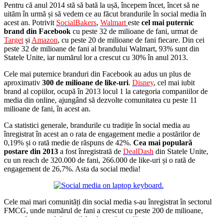
Pentru că anul 2014 stă să bată la ușă, începem încet, încet să ne
uităm în urmă și să vedem ce au făcut brandurile în social media în
acest an. Potrivit
SocialBakers
,
Walmart
este
cel mai puternic
brand din Facebook
cu peste 32 de milioane de fani, urmat de
Target
și
Amazon
, cu peste 20 de milioane de fani fiecare. Din cei
peste 32 de milioane de fani al brandului Walmart, 93% sunt din
Statele Unite, iar numărul lor a crescut cu 30% în anul 2013.
C
ele mai puternice branduri din Facebook au adus un plus de
aproximativ
300 de milioane de like-uri
.
Disney
, cel mai iubit
brand al copiilor, ocupă în 2013 locul 1 la categoria companiilor de
media din online, ajungând să dezvolte comunitatea cu peste 11
milioane de fani, în acest an.
Ca statistici generale, brandurile cu tradiție în social media au
înregistrat în acest an o rata de engagement medie a postărilor de
0,19% și o rată medie de răspuns de 42%.
Cea mai populară
postare din 2013
a fost înregistrată de
DealDash
din Statele Unite,
cu un reach de 320.000 de fani, 266.000 de like-uri și o rată de
engagement de 26,7%. Asta da social media!
Cele mai mari comunități din social media s-au înregistrat în sectorul
FMCG, unde numărul de fani a crescut cu peste 200 de milioane,