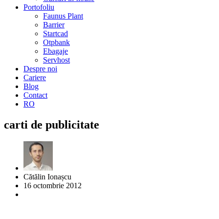
Portofoliu
Faunus Plant
Barrier
Startcad
Otpbank
Ebagaje
Servhost
Despre noi
Cariere
Blog
Contact
RO
carti de publicitate
Cătălin Ionașcu
16 octombrie 2012