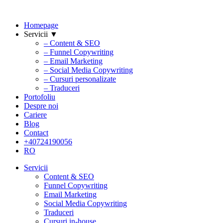
Homepage
Servicii ▼
– Content & SEO
– Funnel Copywriting
– Email Marketing
– Social Media Copywriting
– Cursuri personalizate
– Traduceri
Portofoliu
Despre noi
Cariere
Blog
Contact
+40724190056
RO
Servicii
Content & SEO
Funnel Copywriting
Email Marketing
Social Media Copywriting
Traduceri
Cursuri in-house