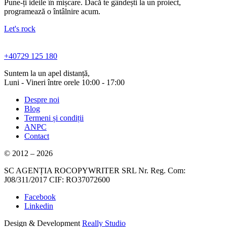
Pune-ți ideile în mișcare. Dacă te gândești la un proiect,
programează o întâlnire acum.
Let's rock
+40729 125 180
Suntem la un apel distanță,
Luni - Vineri între orele 10:00 - 17:00
Despre noi
Blog
Termeni și condiții
ANPC
Contact
© 2012 – 2026
SC AGENȚIA ROCOPYWRITER SRL Nr. Reg. Com:
J08/311/2017 CIF: RO37072600
Facebook
Linkedin
Design & Development
Really Studio