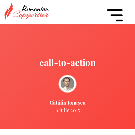
call-to-action
Cătălin Ionașcu
6 iulie 2015