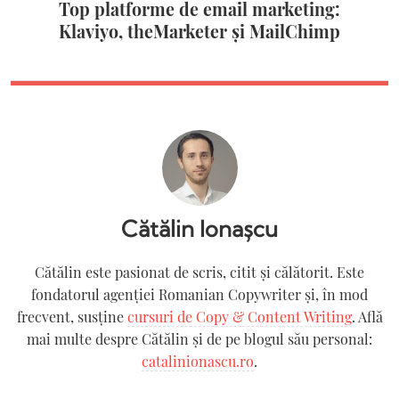
Top platforme de email marketing:
Klaviyo, theMarketer și MailChimp
Cătălin Ionașcu
Cătălin este pasionat de scris, citit și călătorit. Este
fondatorul agenției Romanian Copywriter şi, în mod
frecvent, susține
cursuri de Copy & Content Writing
. Află
mai multe despre Cătălin și de pe blogul său personal:
catalinionascu.ro
.