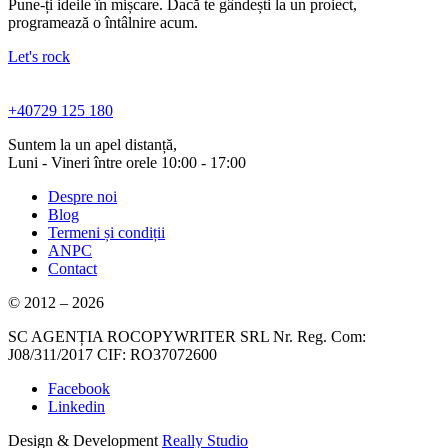
Pune-ți ideile în mișcare. Dacă te gândești la un proiect,
programează o întâlnire acum.
Let's rock
+40729 125 180
Suntem la un apel distanță,
Luni - Vineri între orele 10:00 - 17:00
Despre noi
Blog
Termeni și condiții
ANPC
Contact
© 2012 – 2026
SC AGENȚIA ROCOPYWRITER SRL Nr. Reg. Com:
J08/311/2017 CIF: RO37072600
Facebook
Linkedin
Design & Development
Really Studio