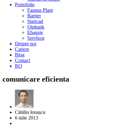
Portofoliu
Faunus Plant
Barrier
Startcad
Otpbank
Ebagaje
Servhost
Despre noi
Cariere
Blog
Contact
RO
comunicare eficienta
Cătălin Ionașcu
6 iulie 2013