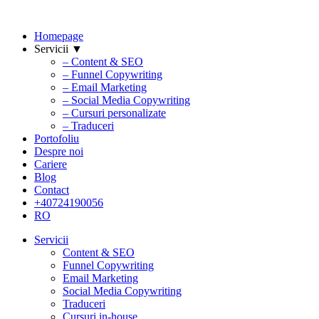
Homepage
Servicii ▼
– Content & SEO
– Funnel Copywriting
– Email Marketing
– Social Media Copywriting
– Cursuri personalizate
– Traduceri
Portofoliu
Despre noi
Cariere
Blog
Contact
+40724190056
RO
Servicii
Content & SEO
Funnel Copywriting
Email Marketing
Social Media Copywriting
Traduceri
Cursuri in-house