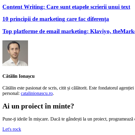
Content Writing: Care sunt etapele scrierii unui text
10 principii de marketing care fac diferența
Top platforme de email marketing: Klaviyo, theMark
Cătălin Ionașcu
Cătălin este pasionat de scris, citit și călătorit. Este fondatorul agen
personal:
catalinionascu.ro
.
Ai un proiect în minte?
Pune-ți ideile în mișcare. Dacă te gândești la un proiect, programează 
Let's rock