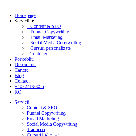
Homepage
Servicii ▼
– Content & SEO
– Funnel Copywriting
– Email Marketing
– Social Media Copywriting
– Cursuri personalizate
– Traduceri
Portofoliu
Despre noi
Cariere
Blog
Contact
+40724190056
RO
Servicii
Content & SEO
Funnel Copywriting
Email Marketing
Social Media Copywriting
Traduceri
Cursuri in-house