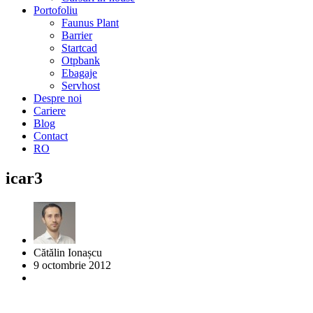
Portofoliu
Faunus Plant
Barrier
Startcad
Otpbank
Ebagaje
Servhost
Despre noi
Cariere
Blog
Contact
RO
icar3
Cătălin Ionașcu
9 octombrie 2012