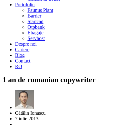
Portofoliu
Faunus Plant
Barrier
Startcad
Otpbank
Ebagaje
Servhost
Despre noi
Cariere
Blog
Contact
RO
1 an de romanian copywriter
Cătălin Ionașcu
7 iulie 2013