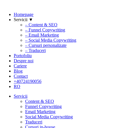
Homepage
Servicii ▼
– Content & SEO
– Funnel Copywriting
– Email Marketing
– Social Media Copywriting
– Cursuri personalizate
– Traduceri
Portofoliu
Despre noi
Cariere
Blog
Contact
+40724190056
RO
Servicii
Content & SEO
Funnel Copywriting
Email Marketing
Social Media Copywriting
Traduceri
Cursuri in-house