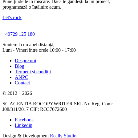
Pune-ți ideile în mișcare. Dacă te gândești la un proiect,
programează o întâlnire acum.
Let's rock
+40729 125 180
Suntem la un apel distanță,
Luni - Vineri între orele 10:00 - 17:00
Despre noi
Blog
Termeni și condiții
ANPC
Contact
© 2012 – 2026
SC AGENȚIA ROCOPYWRITER SRL Nr. Reg. Com:
J08/311/2017 CIF: RO37072600
Facebook
Linkedin
Design & Development
Really Studio