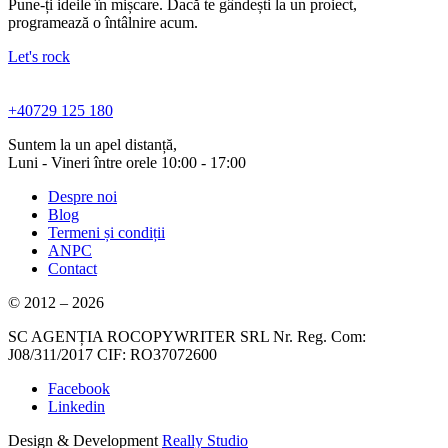
Pune-ți ideile în mișcare. Dacă te gândești la un proiect,
programează o întâlnire acum.
Let's rock
+40729 125 180
Suntem la un apel distanță,
Luni - Vineri între orele 10:00 - 17:00
Despre noi
Blog
Termeni și condiții
ANPC
Contact
© 2012 – 2026
SC AGENȚIA ROCOPYWRITER SRL Nr. Reg. Com:
J08/311/2017 CIF: RO37072600
Facebook
Linkedin
Design & Development
Really Studio