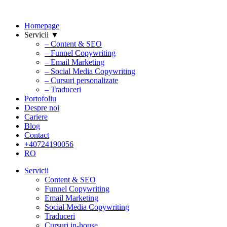
Homepage
Servicii ▼
– Content & SEO
– Funnel Copywriting
– Email Marketing
– Social Media Copywriting
– Cursuri personalizate
– Traduceri
Portofoliu
Despre noi
Cariere
Blog
Contact
+40724190056
RO
Servicii
Content & SEO
Funnel Copywriting
Email Marketing
Social Media Copywriting
Traduceri
Cursuri in-house