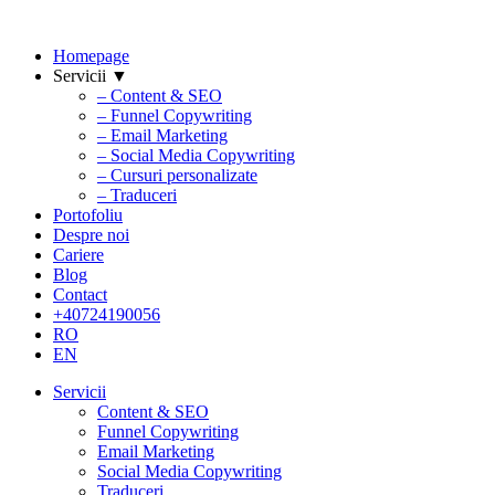
Homepage
Servicii ▼
– Content & SEO
– Funnel Copywriting
– Email Marketing
– Social Media Copywriting
– Cursuri personalizate
– Traduceri
Portofoliu
Despre noi
Cariere
Blog
Contact
+40724190056
RO
EN
Servicii
Content & SEO
Funnel Copywriting
Email Marketing
Social Media Copywriting
Traduceri