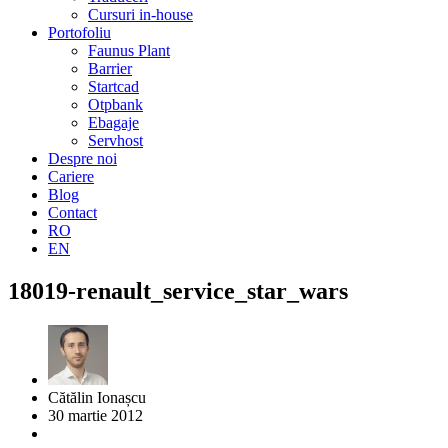
Cursuri in-house
Portofoliu
Faunus Plant
Barrier
Startcad
Otpbank
Ebagaje
Servhost
Despre noi
Cariere
Blog
Contact
RO
EN
18019-renault_service_star_wars
Cătălin Ionașcu
30 martie 2012