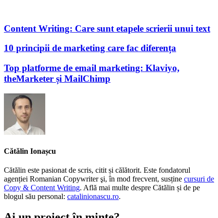
Content Writing: Care sunt etapele scrierii unui text
10 principii de marketing care fac diferența
Top platforme de email marketing: Klaviyo,
theMarketer și MailChimp
Cătălin Ionașcu
Cătălin este pasionat de scris, citit și călătorit. Este fondatorul
agenției Romanian Copywriter şi, în mod frecvent, susține
cursuri de
Copy & Content Writing
. Află mai multe despre Cătălin și de pe
blogul său personal:
catalinionascu.ro
.
Ai un proiect în minte?