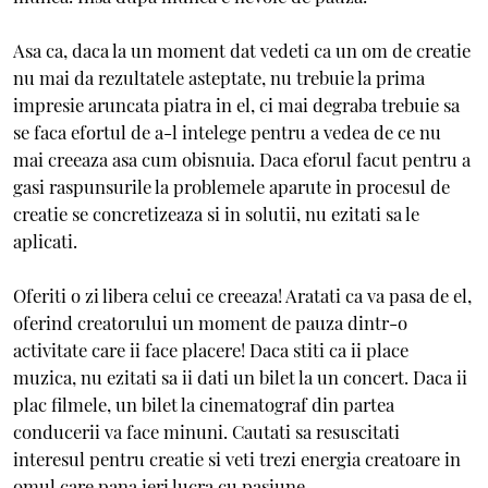
Asa ca, daca la un moment dat vedeti ca un om de creatie
nu mai da rezultatele asteptate, nu trebuie la prima
impresie aruncata piatra in el, ci mai degraba trebuie sa
se faca efortul de a-l intelege pentru a vedea de ce nu
mai creeaza asa cum obisnuia. Daca eforul facut pentru a
gasi raspunsurile la problemele aparute in procesul de
creatie se concretizeaza si in solutii, nu ezitati sa le
aplicati.
Oferiti o zi libera celui ce creeaza! Aratati ca va pasa de el,
oferind creatorului un moment de pauza dintr-o
activitate care ii face placere! Daca stiti ca ii place
muzica, nu ezitati sa ii dati un bilet la un concert. Daca ii
plac filmele, un bilet la cinematograf din partea
conducerii va face minuni. Cautati sa resuscitati
interesul pentru creatie si veti trezi energia creatoare in
omul care pana ieri lucra cu pasiune.