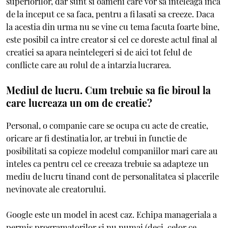
superiorilor, dar sunt si oameni care vor sa inteleaga inca
de la inceput ce sa faca, pentru a fi lasati sa creeze. Daca
la acestia din urma nu se vine cu tema facuta foarte bine,
este posibil ca intre creator si cel ce doreste actul final al
creatiei sa apara neintelegeri si de aici tot felul de
conflicte care au rolul de a intarzia lucrarea.
Mediul de lucru. Cum trebuie sa fie biroul la
care lucreaza un om de creatie?
Personal, o companie care se ocupa cu acte de creatie,
oricare ar fi destinatia lor, ar trebui in functie de
posibilitati sa copieze modelul companiilor mari care au
inteles ca pentru cel ce creeaza trebuie sa adapteze un
mediu de lucru tinand cont de personalitatea si placerile
nevinovate ale creatorului.
Google este un model in acest caz. Echipa manageriala a
permis programatorilor si nu numai (deci, celor ce