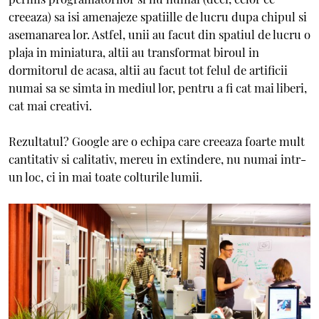
creeaza) sa isi amenajeze spatiille de lucru dupa chipul si
asemanarea lor. Astfel, unii au facut din spatiul de lucru o
plaja in miniatura, altii au transformat biroul in
dormitorul de acasa, altii au facut tot felul de artificii
numai sa se simta in mediul lor, pentru a fi cat mai liberi,
cat mai creativi.
Rezultatul? Google are o echipa care creeaza foarte mult
cantitativ si calitativ, mereu in extindere, nu numai intr-
un loc, ci in mai toate colturile lumii.