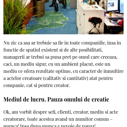
Nu zic ca asa ar trebuie sa fie in toate companiile, insa in
functie de spatiul existent si de alte posibilitati,
managerii ar trebui sa puna pret pe omul care creeaza,
caci, un mediu sigur, cu un ambient placut, este un
mediu ce ofera rezultate optime, cu caracter de inmultire
a actelor creatoare (calitativ si cantitativ) atat pentru
companie, cat si pentru creator.
Mediul de lucru. Pauza omului de creatie
Ok, am vorbit despre sefi, clienti, creator, mediu si acte
creatorare, toate acestea avand un numitor comun –
munca! Insa dupa munca e nevoie de pauza!