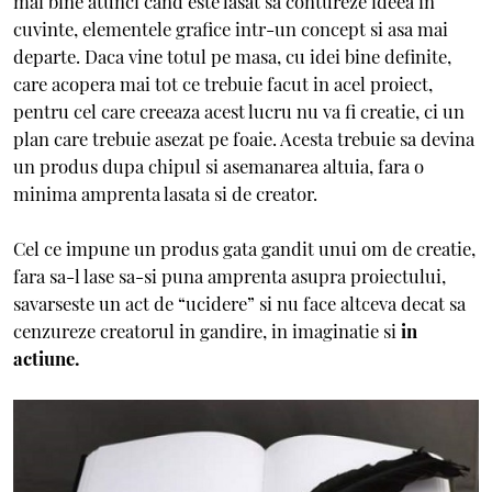
mai bine atunci cand este lasat sa contureze ideea in
cuvinte, elementele grafice intr-un concept si asa mai
departe. Daca vine totul pe masa, cu idei bine definite,
care acopera mai tot ce trebuie facut in acel proiect,
pentru cel care creeaza acest lucru nu va fi creatie, ci un
plan care trebuie asezat pe foaie. Acesta trebuie sa devina
un produs dupa chipul si asemanarea altuia, fara o
minima amprenta lasata si de creator.
Cel ce impune un produs gata gandit unui om de creatie,
fara sa-l lase sa-si puna amprenta asupra proiectului,
savarseste un act de “ucidere” si nu face altceva decat sa
cenzureze creatorul in gandire, in imaginatie si
in
actiune.