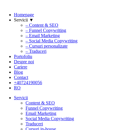
Homepage
Servicii ▼
– Content & SEO
– Funnel Copywriting
– Email Marketing
– Social Media Copywriting
– Cursuri personalizate
– Traduceri
Portofoliu
Despre noi
Cariere
Blog
Contact
+40724190056
RO
Servicii
Content & SEO
Funnel Copywriting
Email Marketing
Social Media Copywriting
Traduceri
Cursuri in-house