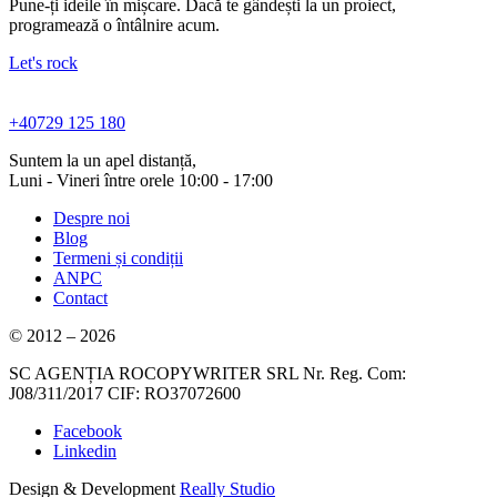
Pune-ți ideile în mișcare. Dacă te gândești la un proiect,
programează o întâlnire acum.
Let's rock
+40729 125 180
Suntem la un apel distanță,
Luni - Vineri între orele 10:00 - 17:00
Despre noi
Blog
Termeni și condiții
ANPC
Contact
© 2012 – 2026
SC AGENȚIA ROCOPYWRITER SRL Nr. Reg. Com:
J08/311/2017 CIF: RO37072600
Facebook
Linkedin
Design & Development
Really Studio