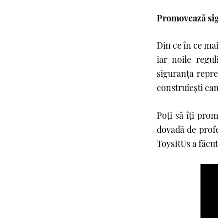
Promovează sig
Din ce în ce mai
iar noile regu
siguranţa reprez
construieşti ca
Poţi să îţi pro
dovadă de profe
ToysRUs a făcut 