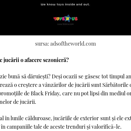
sursa: adsoftheworld.com
e jucării o afacere sezonieră?
zie bună să dăruieşti? Deşi ocazii se găsesc tot timpul a
rează o creştere a vânzărilor de jucării sunt Sărbătorile 
 promoţiile de Black Friday, care nu pot lipsi din mediul 
elor de jucării.
al în lunile călduroase, jucăriile de exterior sunt şi ele e
 în campaniile tale de aceste trenduri şi valorifică-le.