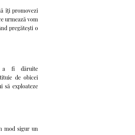
să îţi promovezi
e ce urmează vom
ând pregăteşti o
 a fi dăruite
tituie de obicei
i să exploateze
în mod sigur un