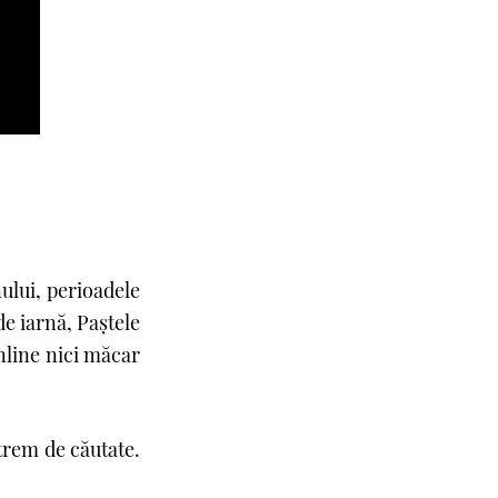
nului, perioadele
de iarnă, Paştele
online nici măcar
xtrem de căutate.