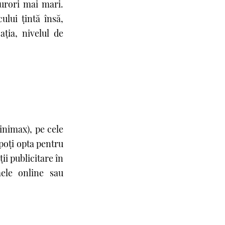
surori mai mari.
ului țintă însă,
aţia, nivelul de
inimax), pe cele
poţi opta pentru
ii publicitare în
mele online sau