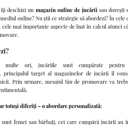
 îţi deschizi un
magazin online de jucării
sau doreşti 
 mediul online? Nu ştii ce strategie să abordezi? În cel
 cele mai importante aspecte de luat în calcul atunci c
omovare.
ezi?
multe ori, jucăriile sunt cumpărate pentru
i, principalul target al magazinelor de jucării îl cons
unicii. Prin urmare, mesajul tău de promovare va trebu
sentimentală.
r totuşi diferiţi
– o
abordare personalizată:
ă sunt femei sau bărbaţi, cei care cumpără jucării au 