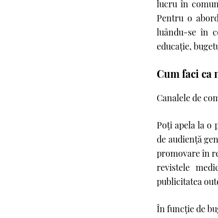
lucru în comun:
Pentru o aborda
luându-se în co
educaţie, bugetu
Cum faci ca m
Canalele de comu
Poţi apela la o
de audienţă gen
promovare în rev
revistele medi
publicitatea out
În funcţie de bug