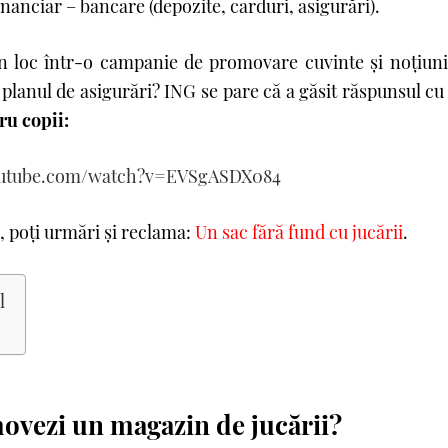
nanciar – bancare (depozite, carduri, asigurări).
 loc într-o campanie de promovare cuvinte şi noţiuni 
 planul de asigurări? ING se pare că a găsit răspunsul cu
ru copii:
outube.com/watch?v=EVSgASDX084
, poți urmări și reclama:
Un sac fără fund cu jucării
.
l
vezi un magazin de jucării?