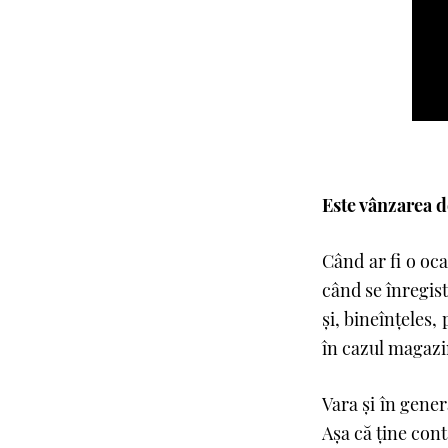
Este vânzarea d
Când ar fi o oca
când se înregist
și, bineînţeles,
în cazul magazin
Vara şi în gener
Aşa că ţine cont