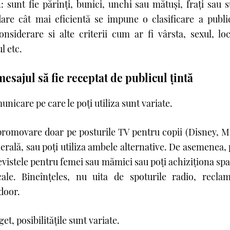
 sunt fie părinți, bunici, unchi sau mătuşi, frați sau 
re cât mai eficientă se impune o clasificare a public
nsiderare si alte criterii cum ar fi vârsta, sexul, loc
l etc.
esajul să fie receptat de publicul țintă
nicare pe care le poţi utiliza sunt variate.
 promovare doar pe posturile TV pentru copii (Disney, M
erală, sau poţi utiliza ambele alternative. De asemenea, 
istele pentru femei sau mămici sau poţi achiziţiona spaţ
cale. Bineînţeles, nu uita de spoturile radio, recla
door.
et, posibilităţile sunt variate.