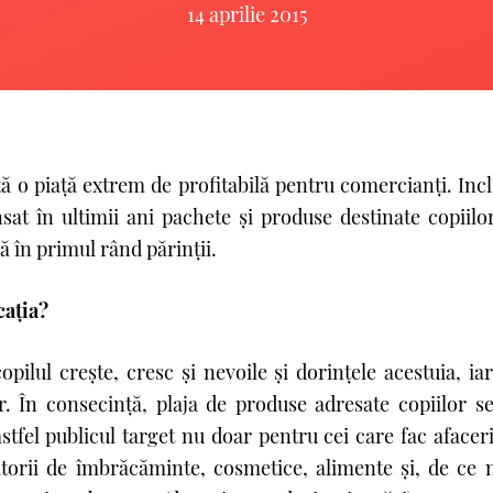
14 aprilie 2015
tă o piaţă extrem de profitabilă pentru comercianţi. Incl
at în ultimii ani pachete şi produse destinate copiilo
ă în primul rând părinţii.
caţia?
pilul creşte, cresc şi nevoile şi dorinţele acestuia, iar
or. În consecinţă, plaja de produse adresate copiilor se
stfel publicul target nu doar pentru cei care fac afaceri 
torii de îmbrăcăminte, cosmetice, alimente şi, de ce n