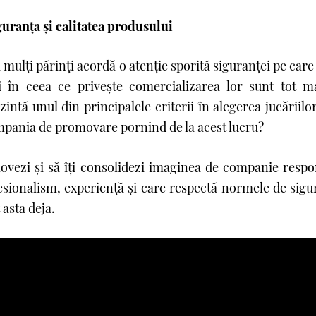
uranţa şi calitatea produsului
 mulţi părinţi acordă o atenţie sporită siguranţei pe care 
li în ceea ce priveşte comercializarea lor sunt tot ma
intă unul din principalele criterii în alegerea jucăriilor
mpania de promovare pornind de la acest lucru?
movezi şi să îţi consolidezi imaginea de companie respo
sionalism, experienţă şi care respectă normele de sigura
asta deja.