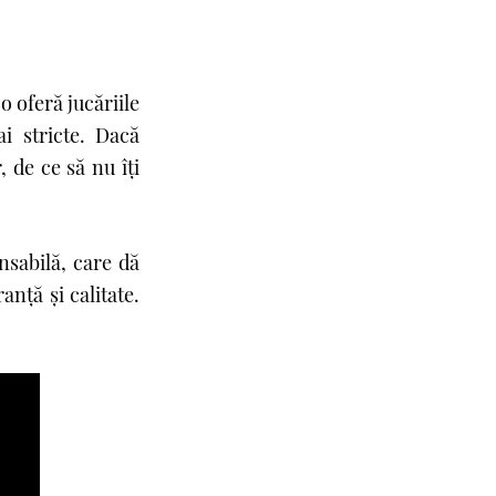
o oferă jucăriile
i stricte. Dacă
, de ce să nu îţi
nsabilă, care dă
nţă şi calitate.