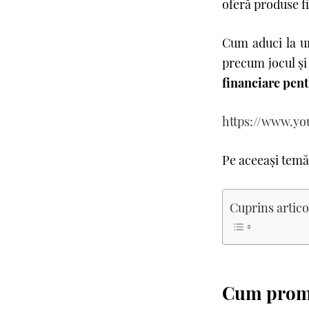
oferă produse fi
Cum aduci la un
precum jocul şi
financiare pent
https://www.y
Pe aceeași temă
Cuprins artico
Cum promo