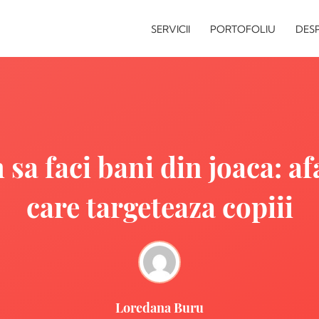
SERVICII
PORTOFOLIU
DESP
sa faci bani din joaca: af
care targeteaza copiii
Loredana Buru