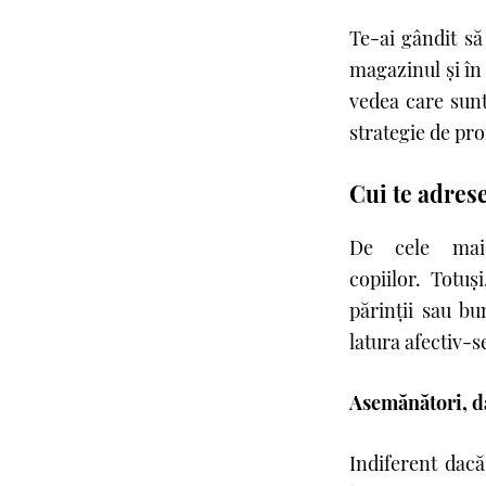
Te-ai gândit să
magazinul şi în
vedea care sunt
strategie de pr
Cui te adres
De cele mai 
copiilor. Totuș
părinţii sau b
latura afectiv-
Asemănători, da
Indiferent dac