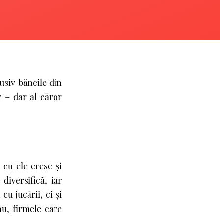
usiv băncile din
r – dar al căror
 cu ele cresc şi
 diversifică, iar
cu jucării, ci şi
u, firmele care