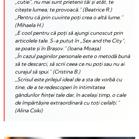
„cutie”, nu mai sunt prietenii tăi și atât, te
citește lumea; te provoacă.” (Beatrice R.)
„Pentru că prin cuvinte poți crea o altă lume.”
(Mihaela H.)
„E cool pentru că poți să ajungi cunoscut prin
articolele tale. S-a putut în „Sex and the City”,
se poate și în Brașov.” (Ioana Moașa)
„În cazul paginilor personale este o metodă bună
să te descarci, să scrii ceea ce nu poți sau nu ai
curajul să spui.” (Cristina B.)
„Scrisul este prilejul ideal de a sta de vorbă cu
tine, de a te redescoperi în intimitatea
gândurilor ființei tale dar, în același timp, o cale
de împărtășire extraordinară cu toți ceilalți.”
(Alina Csiki)