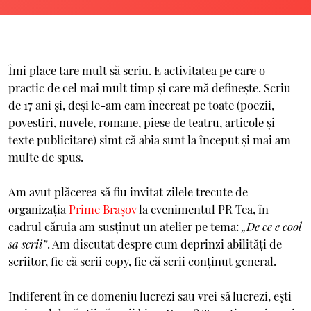
Îmi place tare mult să scriu. E activitatea pe care o
practic de cel mai mult timp și care mă definește. Scriu
de 17 ani și, deși le-am cam încercat pe toate (poezii,
povestiri, nuvele, romane, piese de teatru, articole și
texte publicitare) simt că abia sunt la început și mai am
multe de spus.
Am avut plăcerea să fiu invitat zilele trecute de
organizația
Prime Brașov
la evenimentul PR Tea, în
cadrul căruia am susținut un atelier pe tema:
„De ce e cool
sa scrii”
. Am discutat despre cum deprinzi abilități de
scriitor, fie că scrii copy, fie că scrii conținut general.
Indiferent în ce domeniu lucrezi sau vrei să lucrezi, ești