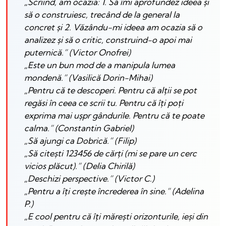
„Scriind, am ocazia: 1. Să îmi aprofundez ideea și
să o construiesc, trecând de la general la
concret și 2. Văzându-mi ideea am ocazia să o
analizez și să o critic, construind-o apoi mai
puternică.” (Victor Onofrei)
„Este un bun mod de a manipula lumea
mondenă.” (Vasilică Dorin-Mihai)
„Pentru că te descoperi. Pentru că alții se pot
regăsi în ceea ce scrii tu. Pentru că îți poți
exprima mai ușpr gândurile. Pentru că te poate
calma.” (Constantin Gabriel)
„Să ajungi ca Dobrică.” (Filip)
„Să citești 123456 de cărți (mi se pare un cerc
vicios plăcut).” (Delia Chirilă)
„Deschizi perspective.” (Victor C.)
„Pentru a îți crește încrederea în sine.” (Adelina
P.)
„E cool pentru că îți mărești orizonturile, ieși din