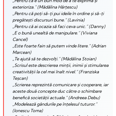
„Pentru că e un bun mod de a te exprima și
exterioriza.” (Mădălina Hârțescu)
„Pentru că poți să-ți pui ideile în ordine și să-ți
pregătești discursuri bune.” (Lavinia)
„Pentru că ai ocazia să faci ceva unic.” (Danny)
„E o bună unealtă de manipulare.” (Viviana
Cancel)
„Este foarte fain să putem vinde litere.” (Adrian
Marcean)
„Te ajută să te dezvolți.” (Mădălina Stoian)
„Scrisul este descrierea minții, inimii și stimularea
creativității la cel mai înalt nivel.” (Franziska
Teșcan)
„Scrierea reprezintă comunicare și cooperare, iar
aceste două concepte duc către o schimbare
benefică societății actuale.” (Andreea Debu)
„Modelează gândurile pe înțelesul tuturor.”
(Ionescu Toma)