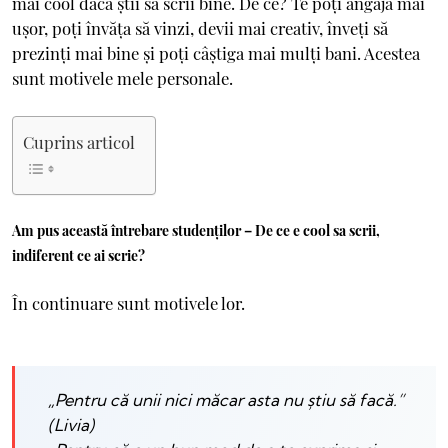
mai cool dacă știi să scrii bine. De ce? Te poți angaja mai
ușor, poți învăța să vinzi, devii mai creativ, înveți să
prezinți mai bine și poți câștiga mai mulți bani. Acestea
sunt motivele mele personale.
Cuprins articol
Am pus această întrebare studenților –
De ce e cool sa scrii,
indiferent ce ai scrie?
În continuare sunt motivele lor.
„Pentru că unii nici măcar asta nu știu să facă.”
(Livia)