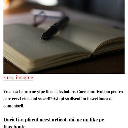
sursa imagine
Vreau să te provoc și pe tine la dezbatere. Care e motivul tău pentru
care crezi că e cool sa scrii? Aștept să discutăm în secțiunea de
comentarii.
Dacă ți-a plăcut acest articol, dă-ne un like pe
Facebook: