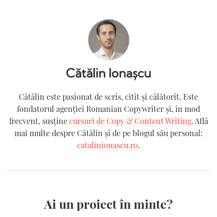
Cătălin Ionașcu
Cătălin este pasionat de scris, citit și călătorit. Este
fondatorul agenției Romanian Copywriter şi, în mod
frecvent, susține
cursuri de Copy & Content Writing
. Află
mai multe despre Cătălin și de pe blogul său personal:
catalinionascu.ro
.
Ai un proiect în minte?