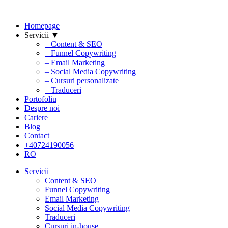
Homepage
Servicii ▼
– Content & SEO
– Funnel Copywriting
– Email Marketing
– Social Media Copywriting
– Cursuri personalizate
– Traduceri
Portofoliu
Despre noi
Cariere
Blog
Contact
+40724190056
RO
Servicii
Content & SEO
Funnel Copywriting
Email Marketing
Social Media Copywriting
Traduceri
Cursuri in-house