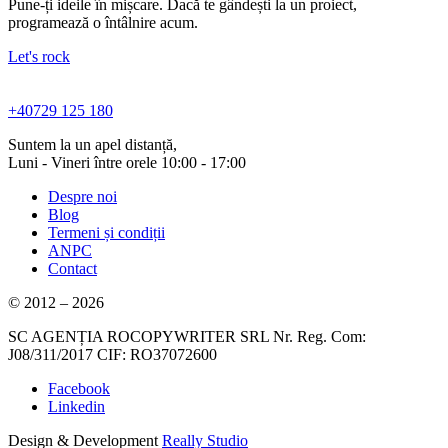
Pune-ți ideile în mișcare. Dacă te gândești la un proiect,
programează o întâlnire acum.
Let's rock
+40729 125 180
Suntem la un apel distanță,
Luni - Vineri între orele 10:00 - 17:00
Despre noi
Blog
Termeni și condiții
ANPC
Contact
© 2012 – 2026
SC AGENȚIA ROCOPYWRITER SRL Nr. Reg. Com:
J08/311/2017 CIF: RO37072600
Facebook
Linkedin
Design & Development
Really Studio