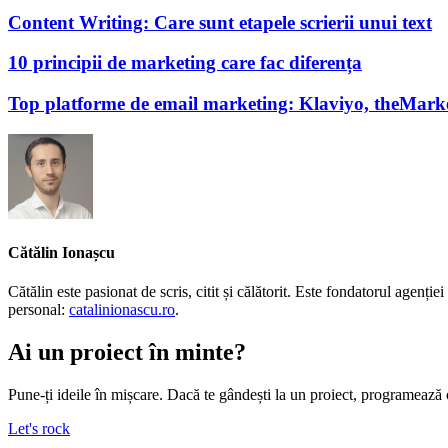
Content Writing: Care sunt etapele scrierii unui text
10 principii de marketing care fac diferența
Top platforme de email marketing: Klaviyo, theMark
Cătălin Ionașcu
Cătălin este pasionat de scris, citit și călătorit. Este fondatorul agen
personal:
catalinionascu.ro
.
Ai un proiect în minte?
Pune-ți ideile în mișcare. Dacă te gândești la un proiect, programează 
Let's rock