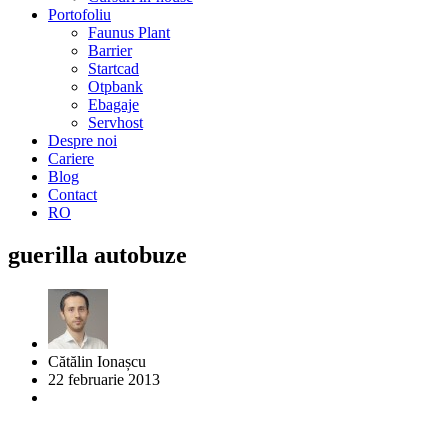
Portofoliu
Faunus Plant
Barrier
Startcad
Otpbank
Ebagaje
Servhost
Despre noi
Cariere
Blog
Contact
RO
guerilla autobuze
Cătălin Ionașcu
22 februarie 2013