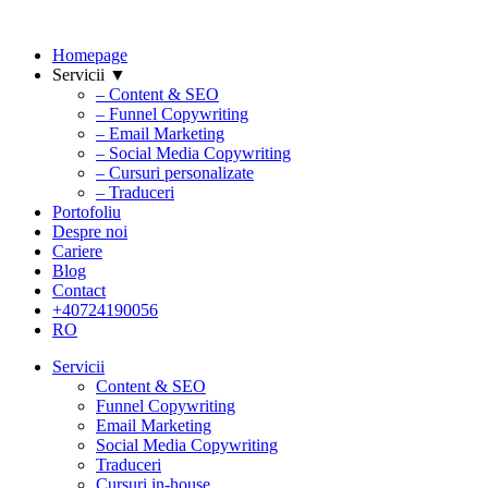
Homepage
Servicii ▼
– Content & SEO
– Funnel Copywriting
– Email Marketing
– Social Media Copywriting
– Cursuri personalizate
– Traduceri
Portofoliu
Despre noi
Cariere
Blog
Contact
+40724190056
RO
Servicii
Content & SEO
Funnel Copywriting
Email Marketing
Social Media Copywriting
Traduceri
Cursuri in-house