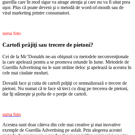
guerilla care în mod sigur va atrage atenţia şi care nu va fi uitat prea
uşor. Plus că poate deveni şi o metodă de word-of-mouth sau de
viral marketing printre consumatori.
sursa foto
Cartofi prăjiţi sau trecere de pietoni?
Cei de la Mc’Donalds ne-au obişnuit cu metodele neconvenţionale
la care apelează pentru a se promova oriunde în lume. Metodele de
Guerilla Advertising nu le sunt străine deloc şi apelează la acestea ȋn
cele mai ciudate moduri.
Dovadă face şi cutia de cartofi prăjiţi ce semnalizează o trecere de
pietoni. Nu numai că te face să treci cu drag pe trecerea de pietoni,
dar îţi stârneşte şi pofta de o porţie de cartofi.
sursa foto
Acestea sunt doar cȃteva din cele mai creative şi mai inovative
exemple de Guerilla Advertising pe asfalt. Prin alegerea acestei