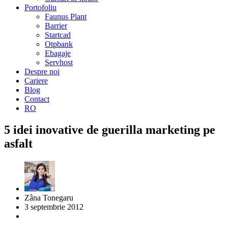
Portofoliu
Faunus Plant
Barrier
Startcad
Otpbank
Ebagaje
Servhost
Despre noi
Cariere
Blog
Contact
RO
5 idei inovative de guerilla marketing pe
asfalt
Zâna Tonegaru
3 septembrie 2012