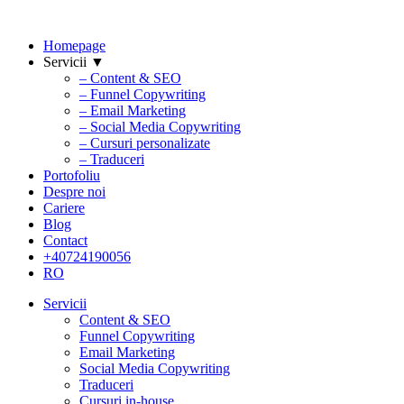
Homepage
Servicii ▼
– Content & SEO
– Funnel Copywriting
– Email Marketing
– Social Media Copywriting
– Cursuri personalizate
– Traduceri
Portofoliu
Despre noi
Cariere
Blog
Contact
+40724190056
RO
Servicii
Content & SEO
Funnel Copywriting
Email Marketing
Social Media Copywriting
Traduceri
Cursuri in-house