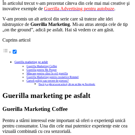
În articolul trecut v-am prezentat cȃteva din cele mai mai creative şi
inovative exemple de
Guerilla Advertising pentru autobuze
.
V-am promis un alt articol din serie care să trateze alte idei
năstruşnice de
Guerilla Marketing
. Mi-au atras atenţia cele de tip
„on the ground”, adică pe asfalt. Hai să vedem ce am găsit.
Cuprins articol
Guerilla marketing pe asfalt
Guerilla Marketing Coffee
Guerilla pentru Mr. Proper
Mâncare pentru câini în stil guerilla
Guerilla Marketing pentru cosmetice Rimmel
Cartofi prăjiţi sau trecere de pietoni?
Dacă ți-a plăcut acest articol, dă-ne un like pe Facebook:
Guerilla marketing pe asfalt
Guerilla Marketing Coffee
Pentru a stârni interesul este important să oferi o experienţă unică
pentru consumator. Una din cele mai puternice experienţe este cea
vizuală combinată cu cea senzorială.