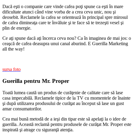
Dacă eşti o companie care vinde cafea poţi spune ca eşti în mare
dificultate atunci când vine vorba de a crea ceva unic, nou şi
deosebit. Reclamele la cafea se orientează ȋn principal spre mirosul
de cafea dimineaţa care te învăluie şi te face să te trezeşti vesel şi
plin de energie.
Ce aţi spune dacă aţi încerca ceva nou? Ca în imaginea de mai jos: o
ceaşcă de cafea deasupra unui canal aburind. E Guerilla Marketing
all the way!
sursa foto
Guerilla pentru Mr. Proper
Toată lumea caută un produs de curăţenie de calitate care să lase
casa impecabilă. Reclamele tipice de la TV cu momentele de înainte
şi după utilizarea produsului de curăţat au început să lase un gust
amar consumatorilor.
Cea mai bună metodă de a ieşi din tipar este să apelaţi la o idee de
guerilla. Această reclamă pentru produsele de curăţat Mr. Proper este
inspirată şi atrage cu siguranţă atenţia.