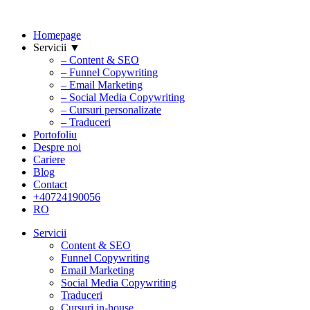
Homepage
Servicii ▼
– Content & SEO
– Funnel Copywriting
– Email Marketing
– Social Media Copywriting
– Cursuri personalizate
– Traduceri
Portofoliu
Despre noi
Cariere
Blog
Contact
+40724190056
RO
Servicii
Content & SEO
Funnel Copywriting
Email Marketing
Social Media Copywriting
Traduceri
Cursuri in-house