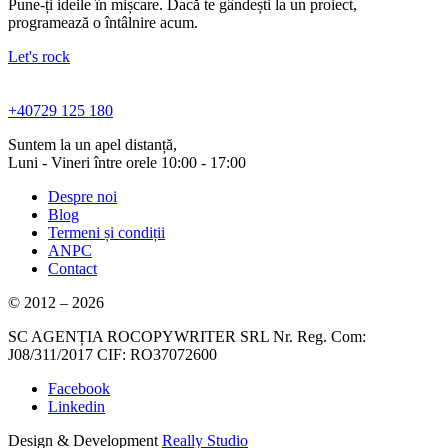
Pune-ți ideile în mișcare. Dacă te gândești la un proiect,
programează o întâlnire acum.
Let's rock
+40729 125 180
Suntem la un apel distanță,
Luni - Vineri între orele 10:00 - 17:00
Despre noi
Blog
Termeni și condiții
ANPC
Contact
© 2012 – 2026
SC AGENȚIA ROCOPYWRITER SRL Nr. Reg. Com:
J08/311/2017 CIF: RO37072600
Facebook
Linkedin
Design & Development
Really Studio