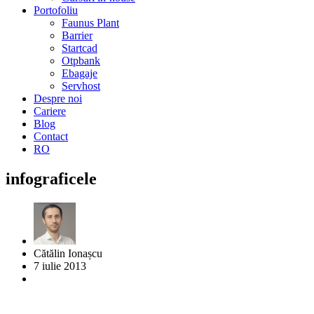
Portofoliu
Faunus Plant
Barrier
Startcad
Otpbank
Ebagaje
Servhost
Despre noi
Cariere
Blog
Contact
RO
infograficele
Cătălin Ionașcu
7 iulie 2013